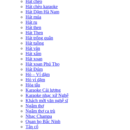
Hát chèo
Hát chèo karaoke
Hát Dặm Hà Nam
Hát múa
Hát ru
Hát then
Hát Then
Hát trống quân
Hát tuồng
Hát văn
Hát xẩm
Hát xoan
Hát xoan Phú Thọ
Hát Đúm
Hò – Ví dặm
Hò ví dặm
Hòa tấu
Karaoke Cải lương
Karaoke nhạc xứ Nghệ
Khách mời văn nghệ sĩ
Ngâm thơ
Ngâm thơ ca trù
Nhạc Champa
Quan họ Bắc Ninh
Tân cổ