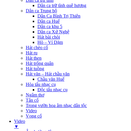
Dân ca trữ tình
Dân ca trữ tình quê hương
Dân ca Trung bộ
Dân Ca Bình Trị Thiên
Dân ca Huế
Dân ca khu 5
Dân ca Xứ Nghệ
Hát bài chòi
Hò – Ví Dặm
Hát chèo cổ
Hát ru
Hát then
Hát trống quân
Hát tuồng
Hát văn – Hát chầu văn
Chầu văn Huế
Hòa tấu nhạc cụ
Độc tấu nhạc cụ
Ngâm thơ
Tân cổ
Trong vườn hoa âm nhạc dân tộc
Video
Vọng cổ
Video
▼