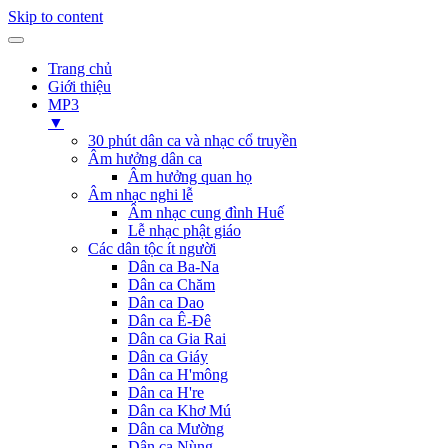
Skip to content
Trang chủ
Giới thiệu
MP3
▼
30 phút dân ca và nhạc cổ truyền
Âm hưởng dân ca
Âm hưởng quan họ
Âm nhạc nghi lễ
Âm nhạc cung đình Huế
Lễ nhạc phật giáo
Các dân tộc ít người
Dân ca Ba-Na
Dân ca Chăm
Dân ca Dao
Dân ca Ê-Đê
Dân ca Gia Rai
Dân ca Giáy
Dân ca H'mông
Dân ca H're
Dân ca Khơ Mú
Dân ca Mường
Dân ca Nùng