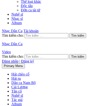
Thể loại khác
Độc tấu
Đờn ca tài tử
Nghệ sĩ
Nhạc sĩ
Album
Nhạc Dân Ca
Tài khoản
Tìm kiếm cho:
Nhạc Dân Ca
Video
Tìm kiếm cho:
Đăng nhập
|
Đăng ký
Primary Menu
Hát chèo cổ
Hát ru
Dân ca Nam Bộ
Cải Lương
Tân cổ
Nghệ sĩ
Tác giả
Album