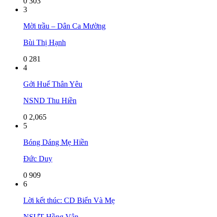
0
303
3
Mời trầu – Dân Ca Mường
Bùi Thị Hạnh
0
281
4
Gởi Huế Thân Yêu
NSND Thu Hiền
0
2,065
5
Bóng Dáng Mẹ Hiền
Đức Duy
0
909
6
Lời kết thúc: CD Biển Và Mẹ
NSƯT Hồng Vân