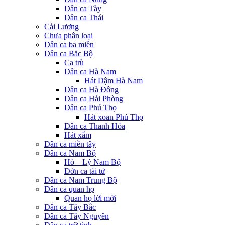
Dân ca Tày
Dân ca Thái
Cải Lương
Chưa phân loại
Dân ca ba miền
Dân ca Bắc Bộ
Ca trù
Dân ca Hà Nam
Hát Dậm Hà Nam
Dân ca Hà Đông
Dân ca Hải Phòng
Dân ca Phú Thọ
Hát xoan Phú Thọ
Dân ca Thanh Hóa
Hát xẩm
Dân ca miền tây
Dân ca Nam Bộ
Hò – Lý Nam Bộ
Đờn ca tài tử
Dân ca Nam Trung Bộ
Dân ca quan họ
Quan họ lời mới
Dân ca Tây Bắc
Dân ca Tây Nguyên