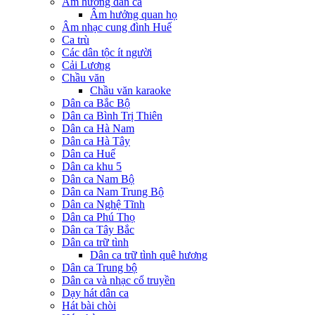
Âm hưởng dân ca
Âm hưởng quan họ
Âm nhạc cung đình Huế
Ca trù
Các dân tộc ít người
Cải Lương
Chầu văn
Chầu văn karaoke
Dân ca Bắc Bộ
Dân ca Bình Trị Thiên
Dân ca Hà Nam
Dân ca Hà Tây
Dân ca Huế
Dân ca khu 5
Dân ca Nam Bộ
Dân ca Nam Trung Bộ
Dân ca Nghệ Tĩnh
Dân ca Phú Thọ
Dân ca Tây Bắc
Dân ca trữ tình
Dân ca trữ tình quê hương
Dân ca Trung bộ
Dân ca và nhạc cổ truyền
Dạy hát dân ca
Hát bài chòi