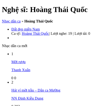
Nghệ sĩ:
Hoàng Thái Quốc
Nhạc dân ca
»
Hoàng Thái Quốc
Đất đẹp miền Nam
Ca sỹ:
Hoàng Thái Quốc
|
Lượt nghe: 19 | Lượt tải: 0
Nhạc dân ca mới
1
Mời rượu
Thanh Xuân
0
0
2
Hát ví mời trầu – Dân ca Mường
NN Đinh Kiều Dung