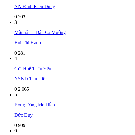
NN Đinh Kiều Dung
0
303
3
Mời trầu – Dân Ca Mường
Bùi Thị Hạnh
0
281
4
Gởi Huế Thân Yêu
NSND Thu Hiền
0
2,065
5
Bóng Dáng Mẹ Hiền
Đức Duy
0
909
6