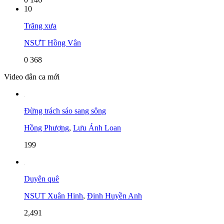
10
Trăng xưa
NSƯT Hồng Vân
0
368
Video dân ca mới
Đừng trách sáo sang sông
Hồng Phượng
,
Lưu Ánh Loan
199
Duyên quê
NSUT Xuân Hinh
,
Đinh Huyền Anh
2,491