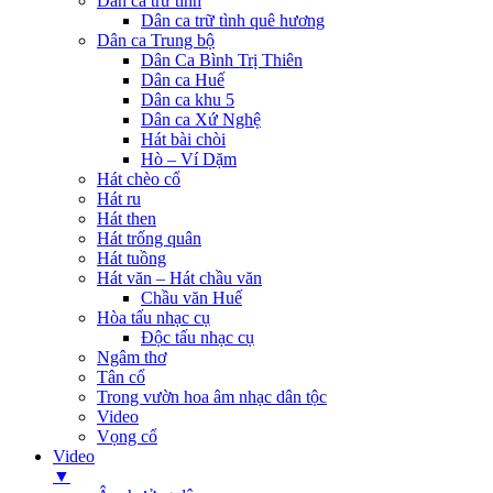
Dân ca trữ tình
Dân ca trữ tình quê hương
Dân ca Trung bộ
Dân Ca Bình Trị Thiên
Dân ca Huế
Dân ca khu 5
Dân ca Xứ Nghệ
Hát bài chòi
Hò – Ví Dặm
Hát chèo cổ
Hát ru
Hát then
Hát trống quân
Hát tuồng
Hát văn – Hát chầu văn
Chầu văn Huế
Hòa tấu nhạc cụ
Độc tấu nhạc cụ
Ngâm thơ
Tân cổ
Trong vườn hoa âm nhạc dân tộc
Video
Vọng cổ
Video
▼