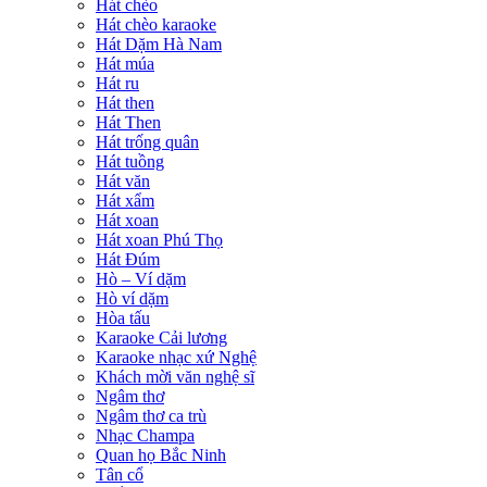
Hát chèo
Hát chèo karaoke
Hát Dặm Hà Nam
Hát múa
Hát ru
Hát then
Hát Then
Hát trống quân
Hát tuồng
Hát văn
Hát xẩm
Hát xoan
Hát xoan Phú Thọ
Hát Đúm
Hò – Ví dặm
Hò ví dặm
Hòa tấu
Karaoke Cải lương
Karaoke nhạc xứ Nghệ
Khách mời văn nghệ sĩ
Ngâm thơ
Ngâm thơ ca trù
Nhạc Champa
Quan họ Bắc Ninh
Tân cổ