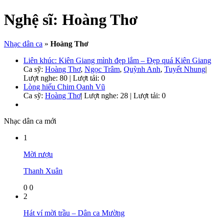
Nghệ sĩ:
Hoàng Thơ
Nhạc dân ca
»
Hoàng Thơ
Liên khúc: Kiên Giang mình đẹp lắm – Đẹp quá Kiên Giang
Ca sỹ:
Hoàng Thơ
,
Ngọc Trâm
,
Quỳnh Anh
,
Tuyết Nhung
|
Lượt nghe: 80 | Lượt tải: 0
Lòng hiếu Chim Oanh Vũ
Ca sỹ:
Hoàng Thơ
|
Lượt nghe: 28 | Lượt tải: 0
Nhạc dân ca mới
1
Mời rượu
Thanh Xuân
0
0
2
Hát ví mời trầu – Dân ca Mường