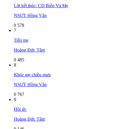
Lời kết thúc: CD Biển Và Mẹ
NSƯT Hồng Vân
0
578
7
Tiễn mẹ
Hoàng Đức Tâm
0
485
8
Khóc mẹ chiều mưa
NSƯT Hồng Vân
0
767
9
Hồi ức
Hoàng Đức Tâm
0
146