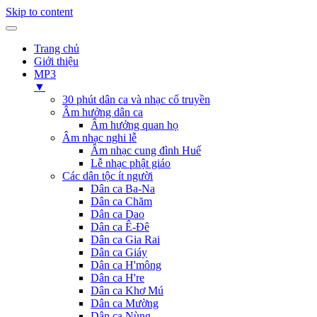
Skip to content
Trang chủ
Giới thiệu
MP3
▼
30 phút dân ca và nhạc cổ truyền
Âm hưởng dân ca
Âm hưởng quan họ
Âm nhạc nghi lễ
Âm nhạc cung đình Huế
Lễ nhạc phật giáo
Các dân tộc ít người
Dân ca Ba-Na
Dân ca Chăm
Dân ca Dao
Dân ca Ê-Đê
Dân ca Gia Rai
Dân ca Giáy
Dân ca H'mông
Dân ca H're
Dân ca Khơ Mú
Dân ca Mường
Dân ca Nùng