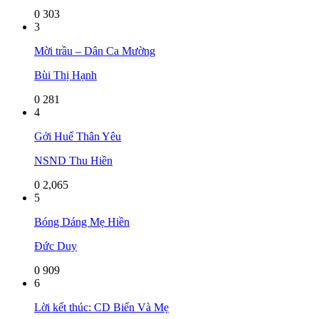
0
303
3
Mời trầu – Dân Ca Mường
Bùi Thị Hạnh
0
281
4
Gởi Huế Thân Yêu
NSND Thu Hiền
0
2,065
5
Bóng Dáng Mẹ Hiền
Đức Duy
0
909
6
Lời kết thúc: CD Biển Và Mẹ