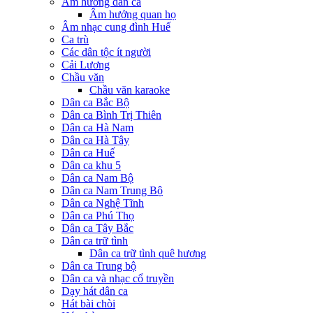
Âm hưởng dân ca
Âm hưởng quan họ
Âm nhạc cung đình Huế
Ca trù
Các dân tộc ít người
Cải Lương
Chầu văn
Chầu văn karaoke
Dân ca Bắc Bộ
Dân ca Bình Trị Thiên
Dân ca Hà Nam
Dân ca Hà Tây
Dân ca Huế
Dân ca khu 5
Dân ca Nam Bộ
Dân ca Nam Trung Bộ
Dân ca Nghệ Tĩnh
Dân ca Phú Thọ
Dân ca Tây Bắc
Dân ca trữ tình
Dân ca trữ tình quê hương
Dân ca Trung bộ
Dân ca và nhạc cổ truyền
Dạy hát dân ca
Hát bài chòi