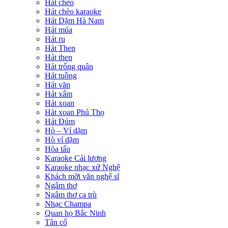
Hát chèo
Hát chèo karaoke
Hát Dặm Hà Nam
Hát múa
Hát ru
Hát Then
Hát then
Hát trống quân
Hát tuồng
Hát văn
Hát xẩm
Hát xoan
Hát xoan Phú Thọ
Hát Đúm
Hò – Ví dặm
Hò ví dặm
Hòa tấu
Karaoke Cải lương
Karaoke nhạc xứ Nghệ
Khách mời văn nghệ sĩ
Ngâm thơ
Ngâm thơ ca trù
Nhạc Champa
Quan họ Bắc Ninh
Tân cổ