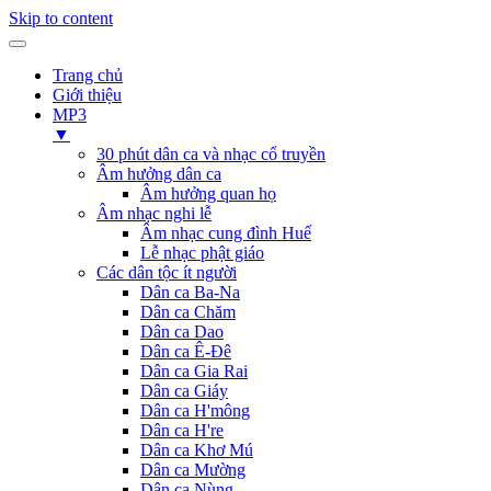
Skip to content
Trang chủ
Giới thiệu
MP3
▼
30 phút dân ca và nhạc cổ truyền
Âm hưởng dân ca
Âm hưởng quan họ
Âm nhạc nghi lễ
Âm nhạc cung đình Huế
Lễ nhạc phật giáo
Các dân tộc ít người
Dân ca Ba-Na
Dân ca Chăm
Dân ca Dao
Dân ca Ê-Đê
Dân ca Gia Rai
Dân ca Giáy
Dân ca H'mông
Dân ca H're
Dân ca Khơ Mú
Dân ca Mường
Dân ca Nùng