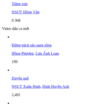
Trăng xưa
NSƯT Hồng Vân
0
368
Video dân ca mới
Đừng trách sáo sang sông
Hồng Phượng
,
Lưu Ánh Loan
199
Duyên quê
NSUT Xuân Hinh
,
Đinh Huyền Anh
2,491