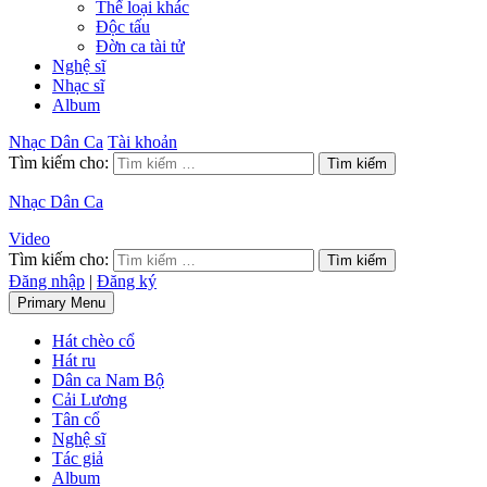
Thể loại khác
Độc tấu
Đờn ca tài tử
Nghệ sĩ
Nhạc sĩ
Album
Nhạc Dân Ca
Tài khoản
Tìm kiếm cho:
Nhạc Dân Ca
Video
Tìm kiếm cho:
Đăng nhập
|
Đăng ký
Primary Menu
Hát chèo cổ
Hát ru
Dân ca Nam Bộ
Cải Lương
Tân cổ
Nghệ sĩ
Tác giả
Album