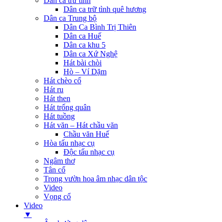
Dân ca trữ tình
Dân ca trữ tình quê hương
Dân ca Trung bộ
Dân Ca Bình Trị Thiên
Dân ca Huế
Dân ca khu 5
Dân ca Xứ Nghệ
Hát bài chòi
Hò – Ví Dặm
Hát chèo cổ
Hát ru
Hát then
Hát trống quân
Hát tuồng
Hát văn – Hát chầu văn
Chầu văn Huế
Hòa tấu nhạc cụ
Độc tấu nhạc cụ
Ngâm thơ
Tân cổ
Trong vườn hoa âm nhạc dân tộc
Video
Vọng cổ
Video
▼