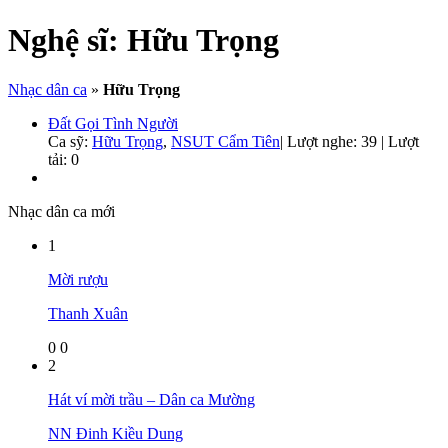
Nghệ sĩ:
Hữu Trọng
Nhạc dân ca
»
Hữu Trọng
Đất Gọi Tình Người
Ca sỹ:
Hữu Trọng
,
NSUT Cẩm Tiên
|
Lượt nghe: 39 | Lượt
tải: 0
Nhạc dân ca mới
1
Mời rượu
Thanh Xuân
0
0
2
Hát ví mời trầu – Dân ca Mường
NN Đinh Kiều Dung