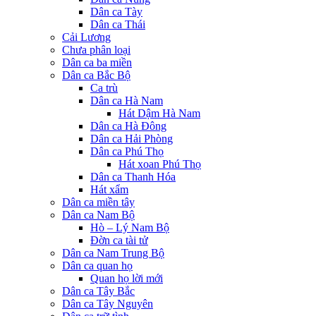
Dân ca Tày
Dân ca Thái
Cải Lương
Chưa phân loại
Dân ca ba miền
Dân ca Bắc Bộ
Ca trù
Dân ca Hà Nam
Hát Dậm Hà Nam
Dân ca Hà Đông
Dân ca Hải Phòng
Dân ca Phú Thọ
Hát xoan Phú Thọ
Dân ca Thanh Hóa
Hát xẩm
Dân ca miền tây
Dân ca Nam Bộ
Hò – Lý Nam Bộ
Đờn ca tài tử
Dân ca Nam Trung Bộ
Dân ca quan họ
Quan họ lời mới
Dân ca Tây Bắc
Dân ca Tây Nguyên