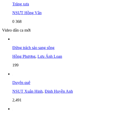
Trăng xưa
NSƯT Hồng Vân
0
368
Video dân ca mới
Đừng trách sáo sang sông
Hồng Phượng
,
Lưu Ánh Loan
199
Duyên quê
NSUT Xuân Hinh
,
Đinh Huyền Anh
2,491