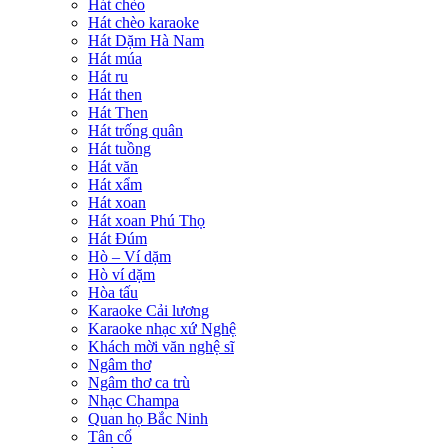
Hát chèo
Hát chèo karaoke
Hát Dặm Hà Nam
Hát múa
Hát ru
Hát then
Hát Then
Hát trống quân
Hát tuồng
Hát văn
Hát xẩm
Hát xoan
Hát xoan Phú Thọ
Hát Đúm
Hò – Ví dặm
Hò ví dặm
Hòa tấu
Karaoke Cải lương
Karaoke nhạc xứ Nghệ
Khách mời văn nghệ sĩ
Ngâm thơ
Ngâm thơ ca trù
Nhạc Champa
Quan họ Bắc Ninh
Tân cổ