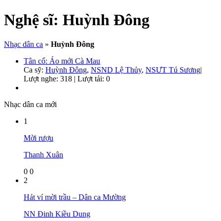
Nghệ sĩ:
Huỳnh Đông
Nhạc dân ca
»
Huỳnh Đông
Tân cổ: Áo mới Cà Mau
Ca sỹ:
Huỳnh Đông
,
NSND Lệ Thủy
,
NSƯT Tú Sương
|
Lượt nghe: 318 | Lượt tải: 0
Nhạc dân ca mới
1
Mời rượu
Thanh Xuân
0
0
2
Hát ví mời trầu – Dân ca Mường
NN Đinh Kiều Dung