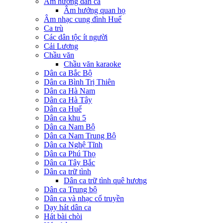
Âm hưởng dân ca
Âm hưởng quan họ
Âm nhạc cung đình Huế
Ca trù
Các dân tộc ít người
Cải Lương
Chầu văn
Chầu văn karaoke
Dân ca Bắc Bộ
Dân ca Bình Trị Thiên
Dân ca Hà Nam
Dân ca Hà Tây
Dân ca Huế
Dân ca khu 5
Dân ca Nam Bộ
Dân ca Nam Trung Bộ
Dân ca Nghệ Tĩnh
Dân ca Phú Thọ
Dân ca Tây Bắc
Dân ca trữ tình
Dân ca trữ tình quê hương
Dân ca Trung bộ
Dân ca và nhạc cổ truyền
Dạy hát dân ca
Hát bài chòi