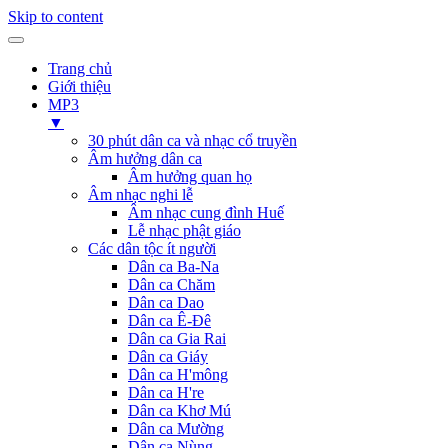
Skip to content
Trang chủ
Giới thiệu
MP3
▼
30 phút dân ca và nhạc cổ truyền
Âm hưởng dân ca
Âm hưởng quan họ
Âm nhạc nghi lễ
Âm nhạc cung đình Huế
Lễ nhạc phật giáo
Các dân tộc ít người
Dân ca Ba-Na
Dân ca Chăm
Dân ca Dao
Dân ca Ê-Đê
Dân ca Gia Rai
Dân ca Giáy
Dân ca H'mông
Dân ca H're
Dân ca Khơ Mú
Dân ca Mường
Dân ca Nùng