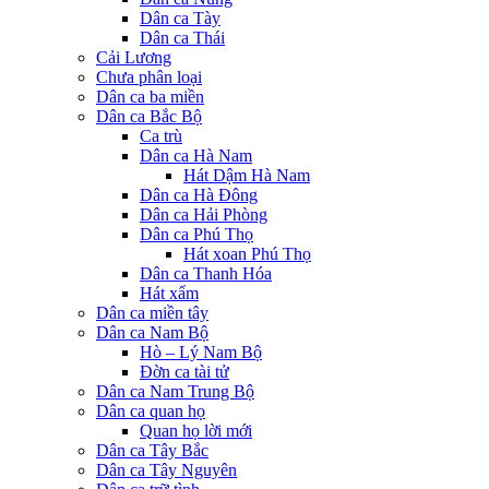
Dân ca Tày
Dân ca Thái
Cải Lương
Chưa phân loại
Dân ca ba miền
Dân ca Bắc Bộ
Ca trù
Dân ca Hà Nam
Hát Dậm Hà Nam
Dân ca Hà Đông
Dân ca Hải Phòng
Dân ca Phú Thọ
Hát xoan Phú Thọ
Dân ca Thanh Hóa
Hát xẩm
Dân ca miền tây
Dân ca Nam Bộ
Hò – Lý Nam Bộ
Đờn ca tài tử
Dân ca Nam Trung Bộ
Dân ca quan họ
Quan họ lời mới
Dân ca Tây Bắc
Dân ca Tây Nguyên