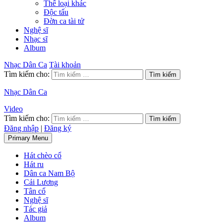
Thể loại khác
Độc tấu
Đờn ca tài tử
Nghệ sĩ
Nhạc sĩ
Album
Nhạc Dân Ca
Tài khoản
Tìm kiếm cho:
Nhạc Dân Ca
Video
Tìm kiếm cho:
Đăng nhập
|
Đăng ký
Primary Menu
Hát chèo cổ
Hát ru
Dân ca Nam Bộ
Cải Lương
Tân cổ
Nghệ sĩ
Tác giả
Album