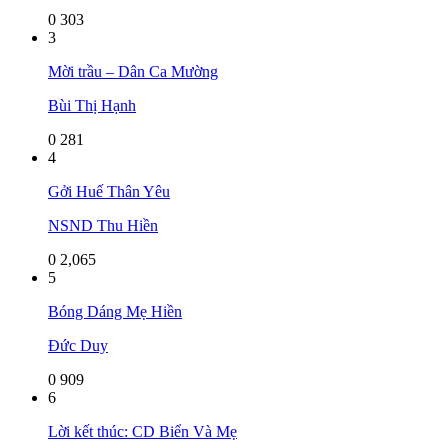
0
303
3
Mời trầu – Dân Ca Mường
Bùi Thị Hạnh
0
281
4
Gởi Huế Thân Yêu
NSND Thu Hiền
0
2,065
5
Bóng Dáng Mẹ Hiền
Đức Duy
0
909
6
Lời kết thúc: CD Biển Và Mẹ