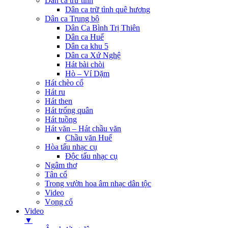
Dân ca trữ tình
Dân ca trữ tình quê hương
Dân ca Trung bộ
Dân Ca Bình Trị Thiên
Dân ca Huế
Dân ca khu 5
Dân ca Xứ Nghệ
Hát bài chòi
Hò – Ví Dặm
Hát chèo cổ
Hát ru
Hát then
Hát trống quân
Hát tuồng
Hát văn – Hát chầu văn
Chầu văn Huế
Hòa tấu nhạc cụ
Độc tấu nhạc cụ
Ngâm thơ
Tân cổ
Trong vườn hoa âm nhạc dân tộc
Video
Vọng cổ
Video
▼