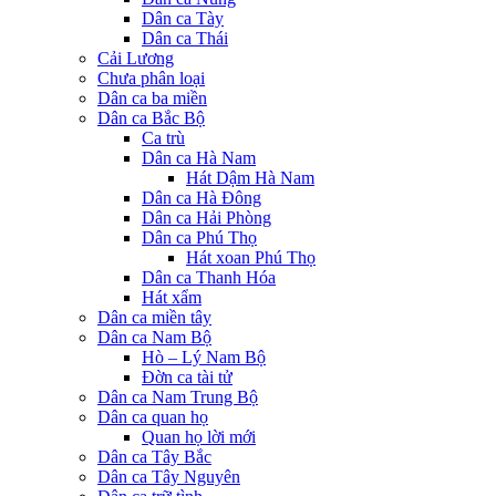
Dân ca Tày
Dân ca Thái
Cải Lương
Chưa phân loại
Dân ca ba miền
Dân ca Bắc Bộ
Ca trù
Dân ca Hà Nam
Hát Dậm Hà Nam
Dân ca Hà Đông
Dân ca Hải Phòng
Dân ca Phú Thọ
Hát xoan Phú Thọ
Dân ca Thanh Hóa
Hát xẩm
Dân ca miền tây
Dân ca Nam Bộ
Hò – Lý Nam Bộ
Đờn ca tài tử
Dân ca Nam Trung Bộ
Dân ca quan họ
Quan họ lời mới
Dân ca Tây Bắc
Dân ca Tây Nguyên