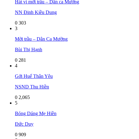
Hát ví mời trầu – Dân ca Mường
NN Đinh Kiều Dung
0
303
3
Mời trầu – Dân Ca Mường
Bùi Thị Hạnh
0
281
4
Gởi Huế Thân Yêu
NSND Thu Hiền
0
2,065
5
Bóng Dáng Mẹ Hiền
Đức Duy
0
909