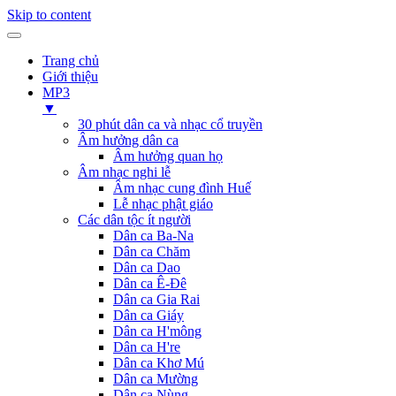
Skip to content
Trang chủ
Giới thiệu
MP3
▼
30 phút dân ca và nhạc cổ truyền
Âm hưởng dân ca
Âm hưởng quan họ
Âm nhạc nghi lễ
Âm nhạc cung đình Huế
Lễ nhạc phật giáo
Các dân tộc ít người
Dân ca Ba-Na
Dân ca Chăm
Dân ca Dao
Dân ca Ê-Đê
Dân ca Gia Rai
Dân ca Giáy
Dân ca H'mông
Dân ca H're
Dân ca Khơ Mú
Dân ca Mường
Dân ca Nùng