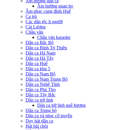
Âm hưởng dân ca
Âm hưởng quan họ
Âm nhạc cung đình Huế
Ca trù
Các dân tộc ít người
Cải Lương
Chầu văn
Chầu văn karaoke
Dân ca Bắc Bộ
Dân ca Bình Trị Thiên
Dân ca Hà Nam
Dân ca Hà Tây
Dân ca Huế
Dân ca khu 5
Dân ca Nam Bộ
Dân ca Nam Trung Bộ
Dân ca Nghệ Tĩnh
Dân ca Phú Thọ
Dân ca Tây Bắc
Dân ca trữ tình
Dân ca trữ tình quê hương
Dân ca Trung bộ
Dân ca và nhạc cổ truyền
Dạy hát dân ca
Hát bài chòi