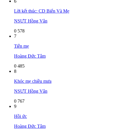
6
Lời kết thúc: CD Biển Và Mẹ
NSƯT Hồng Vân
0
578
7
Tiễn mẹ
Hoàng Đức Tâm
0
485
8
Khóc mẹ chiều mưa
NSƯT Hồng Vân
0
767
9
Hồi ức
Hoàng Đức Tâm