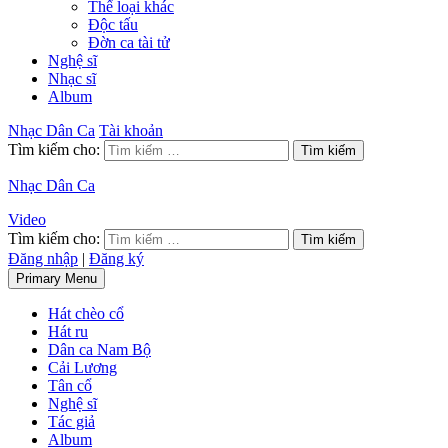
Thể loại khác
Độc tấu
Đờn ca tài tử
Nghệ sĩ
Nhạc sĩ
Album
Nhạc Dân Ca
Tài khoản
Tìm kiếm cho:
Nhạc Dân Ca
Video
Tìm kiếm cho:
Đăng nhập
|
Đăng ký
Primary Menu
Hát chèo cổ
Hát ru
Dân ca Nam Bộ
Cải Lương
Tân cổ
Nghệ sĩ
Tác giả
Album