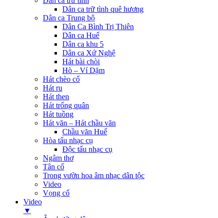
Dân ca trữ tình
Dân ca trữ tình quê hương
Dân ca Trung bộ
Dân Ca Bình Trị Thiên
Dân ca Huế
Dân ca khu 5
Dân ca Xứ Nghệ
Hát bài chòi
Hò – Ví Dặm
Hát chèo cổ
Hát ru
Hát then
Hát trống quân
Hát tuồng
Hát văn – Hát chầu văn
Chầu văn Huế
Hòa tấu nhạc cụ
Độc tấu nhạc cụ
Ngâm thơ
Tân cổ
Trong vườn hoa âm nhạc dân tộc
Video
Vọng cổ
Video
▼