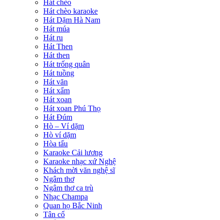
Hát chèo
Hát chèo karaoke
Hát Dặm Hà Nam
Hát múa
Hát ru
Hát Then
Hát then
Hát trống quân
Hát tuồng
Hát văn
Hát xẩm
Hát xoan
Hát xoan Phú Thọ
Hát Đúm
Hò – Ví dặm
Hò ví dặm
Hòa tấu
Karaoke Cải lương
Karaoke nhạc xứ Nghệ
Khách mời văn nghệ sĩ
Ngâm thơ
Ngâm thơ ca trù
Nhạc Champa
Quan họ Bắc Ninh
Tân cổ