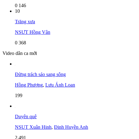
0
146
10
Trăng xưa
NSƯT Hồng Vân
0
368
Video dân ca mới
Đừng trách sáo sang sông
Hồng Phượng
,
Lưu Ánh Loan
199
Duyên quê
NSUT Xuân Hinh
,
Đinh Huyền Anh
2,491