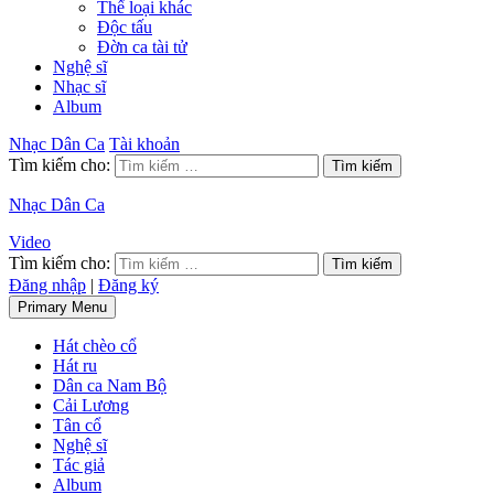
Thể loại khác
Độc tấu
Đờn ca tài tử
Nghệ sĩ
Nhạc sĩ
Album
Nhạc Dân Ca
Tài khoản
Tìm kiếm cho:
Nhạc Dân Ca
Video
Tìm kiếm cho:
Đăng nhập
|
Đăng ký
Primary Menu
Hát chèo cổ
Hát ru
Dân ca Nam Bộ
Cải Lương
Tân cổ
Nghệ sĩ
Tác giả
Album