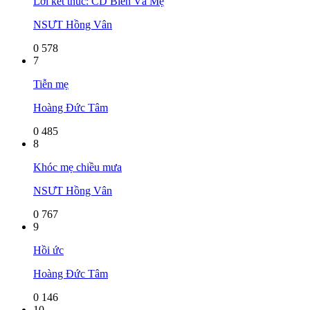
Lời kết thúc: CD Biển Và Mẹ
NSƯT Hồng Vân
0
578
7
Tiễn mẹ
Hoàng Đức Tâm
0
485
8
Khóc mẹ chiều mưa
NSƯT Hồng Vân
0
767
9
Hồi ức
Hoàng Đức Tâm
0
146
10