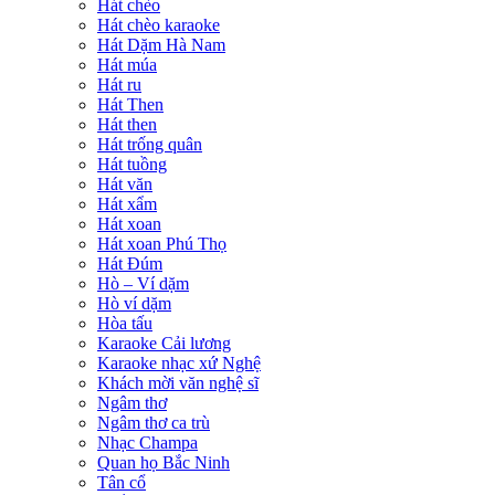
Hát chèo
Hát chèo karaoke
Hát Dặm Hà Nam
Hát múa
Hát ru
Hát Then
Hát then
Hát trống quân
Hát tuồng
Hát văn
Hát xẩm
Hát xoan
Hát xoan Phú Thọ
Hát Đúm
Hò – Ví dặm
Hò ví dặm
Hòa tấu
Karaoke Cải lương
Karaoke nhạc xứ Nghệ
Khách mời văn nghệ sĩ
Ngâm thơ
Ngâm thơ ca trù
Nhạc Champa
Quan họ Bắc Ninh
Tân cổ