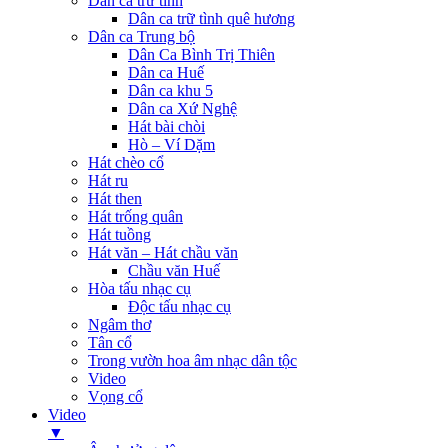
Dân ca trữ tình
Dân ca trữ tình quê hương
Dân ca Trung bộ
Dân Ca Bình Trị Thiên
Dân ca Huế
Dân ca khu 5
Dân ca Xứ Nghệ
Hát bài chòi
Hò – Ví Dặm
Hát chèo cổ
Hát ru
Hát then
Hát trống quân
Hát tuồng
Hát văn – Hát chầu văn
Chầu văn Huế
Hòa tấu nhạc cụ
Độc tấu nhạc cụ
Ngâm thơ
Tân cổ
Trong vườn hoa âm nhạc dân tộc
Video
Vọng cổ
Video
▼