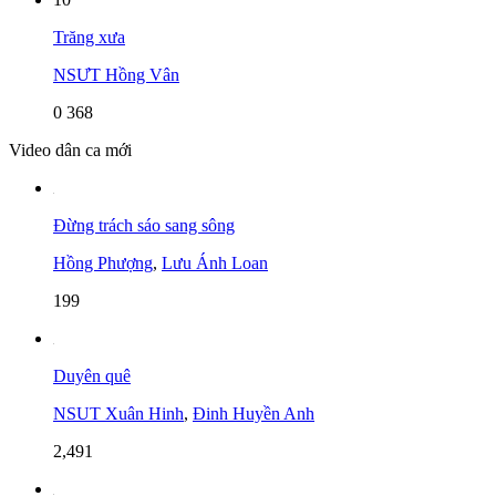
Trăng xưa
NSƯT Hồng Vân
0
368
Video dân ca mới
Đừng trách sáo sang sông
Hồng Phượng
,
Lưu Ánh Loan
199
Duyên quê
NSUT Xuân Hinh
,
Đinh Huyền Anh
2,491