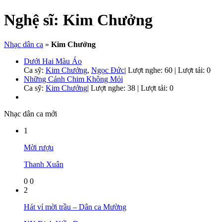
Nghệ sĩ:
Kim Chưởng
Nhạc dân ca
»
Kim Chưởng
Dưới Hai Màu Áo
Ca sỹ:
Kim Chưởng
,
Ngọc Đức
|
Lượt nghe: 60 | Lượt tải: 0
Những Cánh Chim Không Mỏi
Ca sỹ:
Kim Chưởng
|
Lượt nghe: 38 | Lượt tải: 0
Nhạc dân ca mới
1
Mời rượu
Thanh Xuân
0
0
2
Hát ví mời trầu – Dân ca Mường