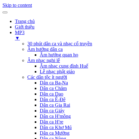
Skip to content
Trang chủ
Giới thiệu
MP3
▼
30 phút dân ca và nhạc cổ truyền
Âm hưởng dân ca
Âm hưởng quan họ
Âm nhạc nghi lễ
Âm nhạc cung đình Huế
Lễ nhạc phật giáo
Các dân tộc ít người
Dân ca Ba-Na
Dân ca Chăm
Dân ca Dao
Dân ca Ê-Đê
Dân ca Gia Rai
Dân ca Giáy
Dân ca H'mông
Dân ca H're
Dân ca Khơ Mú
Dân ca Mường
Dân ca Nùng