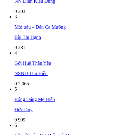
NN Đinh Kiều Dung
0
303
3
Mời trầu – Dân Ca Mường
Bùi Thị Hạnh
0
281
4
Gởi Huế Thân Yêu
NSND Thu Hiền
0
2,065
5
Bóng Dáng Mẹ Hiền
Đức Duy
0
909
6