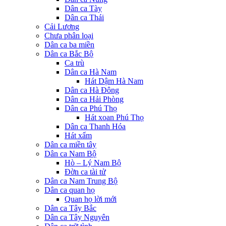
Dân ca Tày
Dân ca Thái
Cải Lương
Chưa phân loại
Dân ca ba miền
Dân ca Bắc Bộ
Ca trù
Dân ca Hà Nam
Hát Dậm Hà Nam
Dân ca Hà Đông
Dân ca Hải Phòng
Dân ca Phú Thọ
Hát xoan Phú Thọ
Dân ca Thanh Hóa
Hát xẩm
Dân ca miền tây
Dân ca Nam Bộ
Hò – Lý Nam Bộ
Đờn ca tài tử
Dân ca Nam Trung Bộ
Dân ca quan họ
Quan họ lời mới
Dân ca Tây Bắc
Dân ca Tây Nguyên