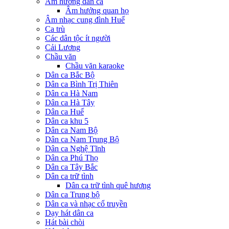
Âm hưởng dân ca
Âm hưởng quan họ
Âm nhạc cung đình Huế
Ca trù
Các dân tộc ít người
Cải Lương
Chầu văn
Chầu văn karaoke
Dân ca Bắc Bộ
Dân ca Bình Trị Thiên
Dân ca Hà Nam
Dân ca Hà Tây
Dân ca Huế
Dân ca khu 5
Dân ca Nam Bộ
Dân ca Nam Trung Bộ
Dân ca Nghệ Tĩnh
Dân ca Phú Thọ
Dân ca Tây Bắc
Dân ca trữ tình
Dân ca trữ tình quê hương
Dân ca Trung bộ
Dân ca và nhạc cổ truyền
Dạy hát dân ca
Hát bài chòi