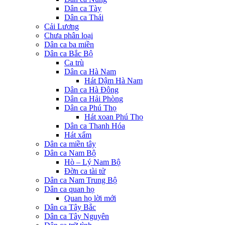
Dân ca Tày
Dân ca Thái
Cải Lương
Chưa phân loại
Dân ca ba miền
Dân ca Bắc Bộ
Ca trù
Dân ca Hà Nam
Hát Dậm Hà Nam
Dân ca Hà Đông
Dân ca Hải Phòng
Dân ca Phú Thọ
Hát xoan Phú Thọ
Dân ca Thanh Hóa
Hát xẩm
Dân ca miền tây
Dân ca Nam Bộ
Hò – Lý Nam Bộ
Đờn ca tài tử
Dân ca Nam Trung Bộ
Dân ca quan họ
Quan họ lời mới
Dân ca Tây Bắc
Dân ca Tây Nguyên