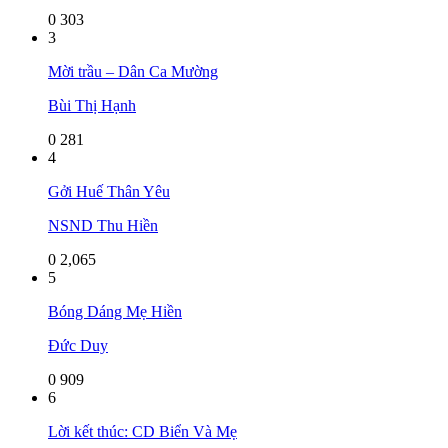
0
303
3
Mời trầu – Dân Ca Mường
Bùi Thị Hạnh
0
281
4
Gởi Huế Thân Yêu
NSND Thu Hiền
0
2,065
5
Bóng Dáng Mẹ Hiền
Đức Duy
0
909
6
Lời kết thúc: CD Biển Và Mẹ