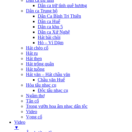
Dân ca trữ tình
Dân ca trữ tình quê hương
Dân ca Trung bộ
Dân Ca Bình Trị Thiên
Dân ca Huế
Dân ca khu 5
Dân ca Xứ Nghệ
Hát bài chòi
Hò – Ví Dặm
Hát chèo cổ
Hát ru
Hát then
Hát trống quân
Hát tuồng
Hát văn – Hát chầu văn
Chầu văn Huế
Hòa tấu nhạc cụ
Độc tấu nhạc cụ
Ngâm thơ
Tân cổ
Trong vườn hoa âm nhạc dân tộc
Video
Vọng cổ
Video
▼