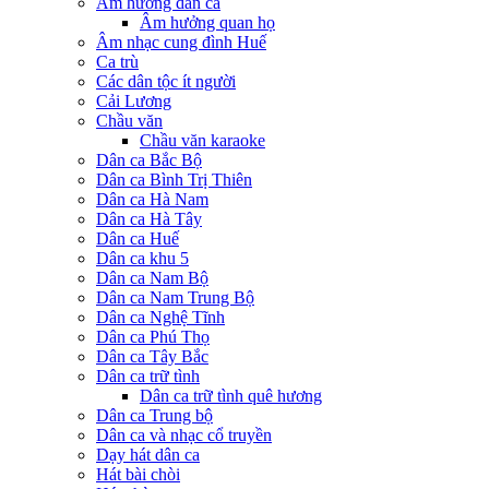
Âm hưởng dân ca
Âm hưởng quan họ
Âm nhạc cung đình Huế
Ca trù
Các dân tộc ít người
Cải Lương
Chầu văn
Chầu văn karaoke
Dân ca Bắc Bộ
Dân ca Bình Trị Thiên
Dân ca Hà Nam
Dân ca Hà Tây
Dân ca Huế
Dân ca khu 5
Dân ca Nam Bộ
Dân ca Nam Trung Bộ
Dân ca Nghệ Tĩnh
Dân ca Phú Thọ
Dân ca Tây Bắc
Dân ca trữ tình
Dân ca trữ tình quê hương
Dân ca Trung bộ
Dân ca và nhạc cổ truyền
Dạy hát dân ca
Hát bài chòi