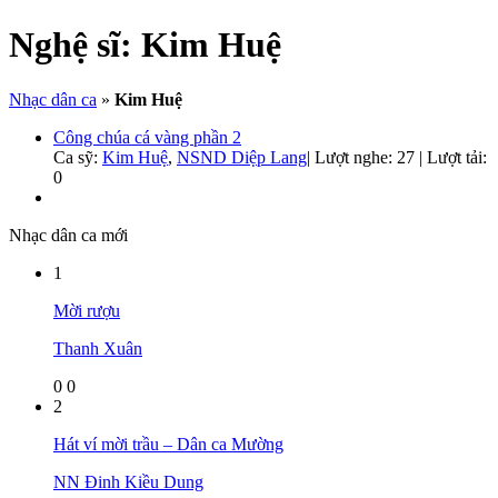
Nghệ sĩ:
Kim Huệ
Nhạc dân ca
»
Kim Huệ
Công chúa cá vàng phần 2
Ca sỹ:
Kim Huệ
,
NSND Diệp Lang
|
Lượt nghe: 27 | Lượt tải:
0
Nhạc dân ca mới
1
Mời rượu
Thanh Xuân
0
0
2
Hát ví mời trầu – Dân ca Mường
NN Đinh Kiều Dung