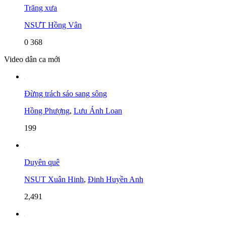
Trăng xưa
NSƯT Hồng Vân
0
368
Video dân ca mới
Đừng trách sáo sang sông
Hồng Phượng
,
Lưu Ánh Loan
199
Duyên quê
NSUT Xuân Hinh
,
Đinh Huyền Anh
2,491