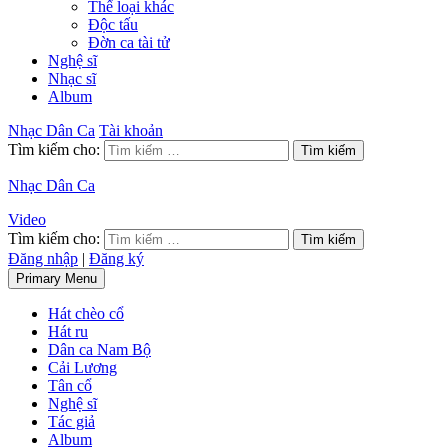
Thể loại khác
Độc tấu
Đờn ca tài tử
Nghệ sĩ
Nhạc sĩ
Album
Nhạc Dân Ca
Tài khoản
Tìm kiếm cho:
Nhạc Dân Ca
Video
Tìm kiếm cho:
Đăng nhập
|
Đăng ký
Primary Menu
Hát chèo cổ
Hát ru
Dân ca Nam Bộ
Cải Lương
Tân cổ
Nghệ sĩ
Tác giả
Album