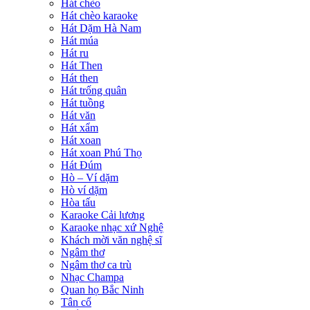
Hát chèo
Hát chèo karaoke
Hát Dặm Hà Nam
Hát múa
Hát ru
Hát Then
Hát then
Hát trống quân
Hát tuồng
Hát văn
Hát xẩm
Hát xoan
Hát xoan Phú Thọ
Hát Đúm
Hò – Ví dặm
Hò ví dặm
Hòa tấu
Karaoke Cải lương
Karaoke nhạc xứ Nghệ
Khách mời văn nghệ sĩ
Ngâm thơ
Ngâm thơ ca trù
Nhạc Champa
Quan họ Bắc Ninh
Tân cổ