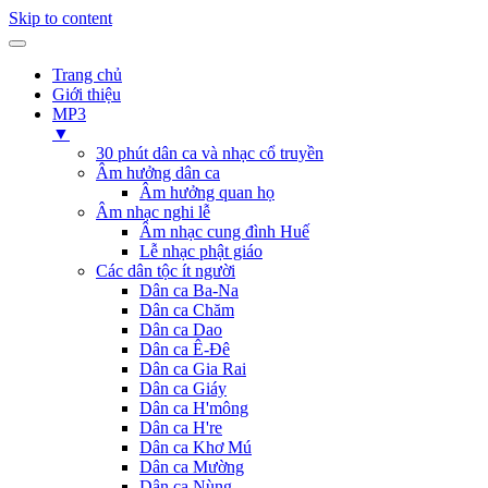
Skip to content
Trang chủ
Giới thiệu
MP3
▼
30 phút dân ca và nhạc cổ truyền
Âm hưởng dân ca
Âm hưởng quan họ
Âm nhạc nghi lễ
Âm nhạc cung đình Huế
Lễ nhạc phật giáo
Các dân tộc ít người
Dân ca Ba-Na
Dân ca Chăm
Dân ca Dao
Dân ca Ê-Đê
Dân ca Gia Rai
Dân ca Giáy
Dân ca H'mông
Dân ca H're
Dân ca Khơ Mú
Dân ca Mường
Dân ca Nùng