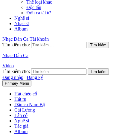
Thể loại khác
Độc tấu
Đờn ca tài tử
Nghệ sĩ
Nhạc sĩ
Album
Nhạc Dân Ca
Tài khoản
Tìm kiếm cho:
Nhạc Dân Ca
Video
Tìm kiếm cho:
Đăng nhập
|
Đăng ký
Primary Menu
Hát chèo cổ
Hát ru
Dân ca Nam Bộ
Cải Lương
Tân cổ
Nghệ sĩ
Tác giả
Album