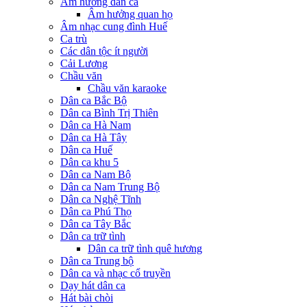
Âm hưởng dân ca
Âm hưởng quan họ
Âm nhạc cung đình Huế
Ca trù
Các dân tộc ít người
Cải Lương
Chầu văn
Chầu văn karaoke
Dân ca Bắc Bộ
Dân ca Bình Trị Thiên
Dân ca Hà Nam
Dân ca Hà Tây
Dân ca Huế
Dân ca khu 5
Dân ca Nam Bộ
Dân ca Nam Trung Bộ
Dân ca Nghệ Tĩnh
Dân ca Phú Thọ
Dân ca Tây Bắc
Dân ca trữ tình
Dân ca trữ tình quê hương
Dân ca Trung bộ
Dân ca và nhạc cổ truyền
Dạy hát dân ca
Hát bài chòi