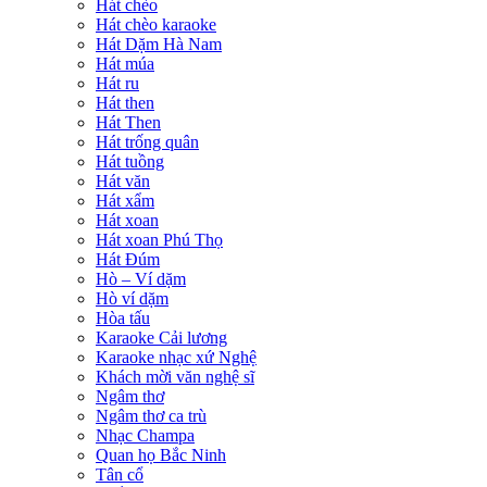
Hát chèo
Hát chèo karaoke
Hát Dặm Hà Nam
Hát múa
Hát ru
Hát then
Hát Then
Hát trống quân
Hát tuồng
Hát văn
Hát xẩm
Hát xoan
Hát xoan Phú Thọ
Hát Đúm
Hò – Ví dặm
Hò ví dặm
Hòa tấu
Karaoke Cải lương
Karaoke nhạc xứ Nghệ
Khách mời văn nghệ sĩ
Ngâm thơ
Ngâm thơ ca trù
Nhạc Champa
Quan họ Bắc Ninh
Tân cổ