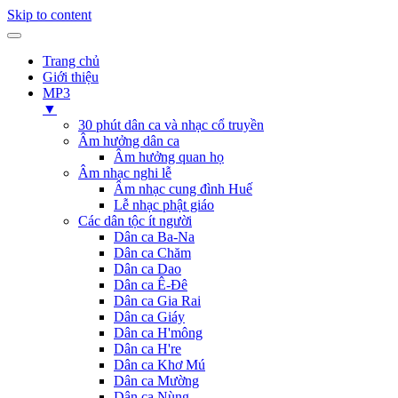
Skip to content
Trang chủ
Giới thiệu
MP3
▼
30 phút dân ca và nhạc cổ truyền
Âm hưởng dân ca
Âm hưởng quan họ
Âm nhạc nghi lễ
Âm nhạc cung đình Huế
Lễ nhạc phật giáo
Các dân tộc ít người
Dân ca Ba-Na
Dân ca Chăm
Dân ca Dao
Dân ca Ê-Đê
Dân ca Gia Rai
Dân ca Giáy
Dân ca H'mông
Dân ca H're
Dân ca Khơ Mú
Dân ca Mường
Dân ca Nùng