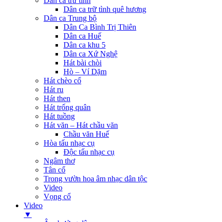
Dân ca trữ tình
Dân ca trữ tình quê hương
Dân ca Trung bộ
Dân Ca Bình Trị Thiên
Dân ca Huế
Dân ca khu 5
Dân ca Xứ Nghệ
Hát bài chòi
Hò – Ví Dặm
Hát chèo cổ
Hát ru
Hát then
Hát trống quân
Hát tuồng
Hát văn – Hát chầu văn
Chầu văn Huế
Hòa tấu nhạc cụ
Độc tấu nhạc cụ
Ngâm thơ
Tân cổ
Trong vườn hoa âm nhạc dân tộc
Video
Vọng cổ
Video
▼