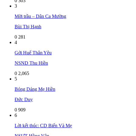
0
303
3
Mời trầu – Dân Ca Mường
Bùi Thị Hạnh
0
281
4
Gởi Huế Thân Yêu
NSND Thu Hiền
0
2,065
5
Bóng Dáng Mẹ Hiền
Đức Duy
0
909
6
Lời kết thúc: CD Biển Và Mẹ
NSƯT Hồng Vân