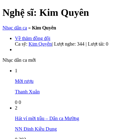
Nghệ sĩ:
Kim Quyên
Nhạc dân ca
»
Kim Quyên
Về thăm đồng đội
Ca sỹ:
Kim Quyên
|
Lượt nghe: 344 | Lượt tải: 0
Nhạc dân ca mới
1
Mời rượu
Thanh Xuân
0
0
2
Hát ví mời trầu – Dân ca Mường
NN Đinh Kiều Dung