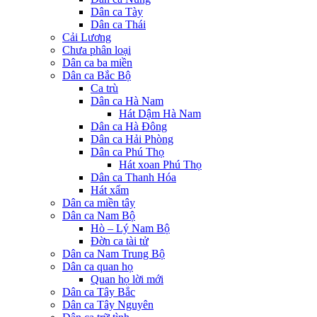
Dân ca Tày
Dân ca Thái
Cải Lương
Chưa phân loại
Dân ca ba miền
Dân ca Bắc Bộ
Ca trù
Dân ca Hà Nam
Hát Dậm Hà Nam
Dân ca Hà Đông
Dân ca Hải Phòng
Dân ca Phú Thọ
Hát xoan Phú Thọ
Dân ca Thanh Hóa
Hát xẩm
Dân ca miền tây
Dân ca Nam Bộ
Hò – Lý Nam Bộ
Đờn ca tài tử
Dân ca Nam Trung Bộ
Dân ca quan họ
Quan họ lời mới
Dân ca Tây Bắc
Dân ca Tây Nguyên