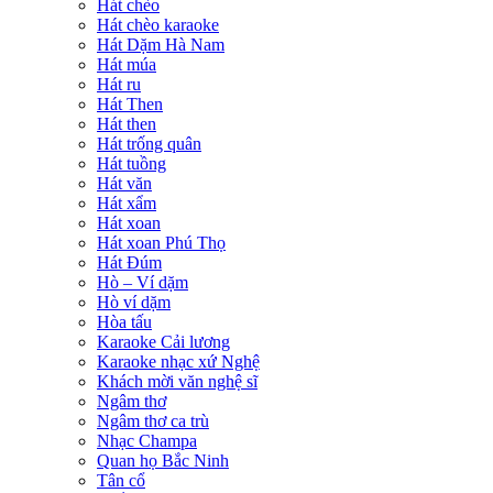
Hát chèo
Hát chèo karaoke
Hát Dặm Hà Nam
Hát múa
Hát ru
Hát Then
Hát then
Hát trống quân
Hát tuồng
Hát văn
Hát xẩm
Hát xoan
Hát xoan Phú Thọ
Hát Đúm
Hò – Ví dặm
Hò ví dặm
Hòa tấu
Karaoke Cải lương
Karaoke nhạc xứ Nghệ
Khách mời văn nghệ sĩ
Ngâm thơ
Ngâm thơ ca trù
Nhạc Champa
Quan họ Bắc Ninh
Tân cổ