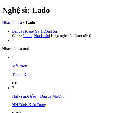
Nghệ sĩ:
Lado
Nhạc dân ca
»
Lado
Bài ca Hoàng Sa Trường Sa
Ca sỹ:
Lado
,
Phú Luân
|
Lượt nghe: 8 | Lượt tải: 0
Nhạc dân ca mới
1
Mời rượu
Thanh Xuân
0
0
2
Hát ví mời trầu – Dân ca Mường
NN Đinh Kiều Dung