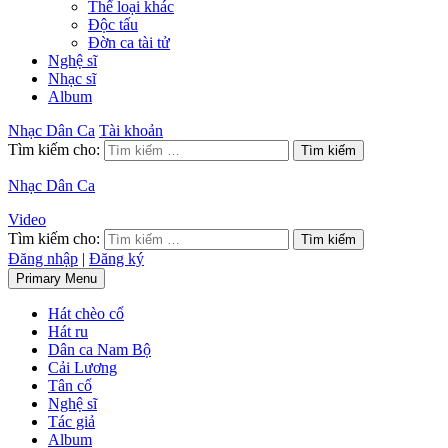
Thể loại khác
Độc tấu
Đờn ca tài tử
Nghệ sĩ
Nhạc sĩ
Album
Nhạc Dân Ca
Tài khoản
Tìm kiếm cho:
Nhạc Dân Ca
Video
Tìm kiếm cho:
Đăng nhập
|
Đăng ký
Primary Menu
Hát chèo cổ
Hát ru
Dân ca Nam Bộ
Cải Lương
Tân cổ
Nghệ sĩ
Tác giả
Album