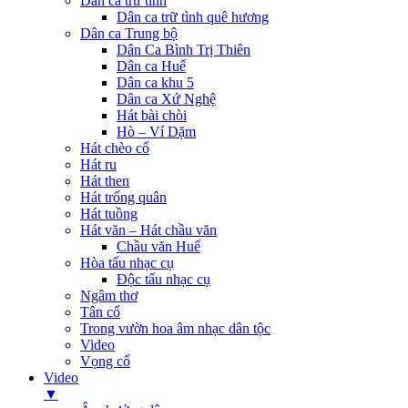
Dân ca trữ tình
Dân ca trữ tình quê hương
Dân ca Trung bộ
Dân Ca Bình Trị Thiên
Dân ca Huế
Dân ca khu 5
Dân ca Xứ Nghệ
Hát bài chòi
Hò – Ví Dặm
Hát chèo cổ
Hát ru
Hát then
Hát trống quân
Hát tuồng
Hát văn – Hát chầu văn
Chầu văn Huế
Hòa tấu nhạc cụ
Độc tấu nhạc cụ
Ngâm thơ
Tân cổ
Trong vườn hoa âm nhạc dân tộc
Video
Vọng cổ
Video
▼