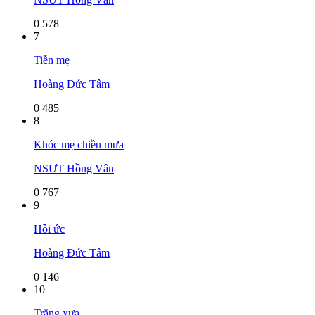
0
578
7
Tiễn mẹ
Hoàng Đức Tâm
0
485
8
Khóc mẹ chiều mưa
NSƯT Hồng Vân
0
767
9
Hồi ức
Hoàng Đức Tâm
0
146
10
Trăng xưa