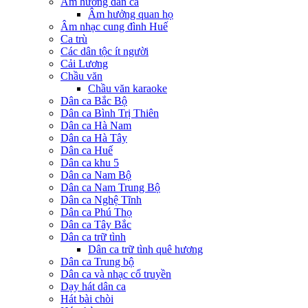
Âm hưởng dân ca
Âm hưởng quan họ
Âm nhạc cung đình Huế
Ca trù
Các dân tộc ít người
Cải Lương
Chầu văn
Chầu văn karaoke
Dân ca Bắc Bộ
Dân ca Bình Trị Thiên
Dân ca Hà Nam
Dân ca Hà Tây
Dân ca Huế
Dân ca khu 5
Dân ca Nam Bộ
Dân ca Nam Trung Bộ
Dân ca Nghệ Tĩnh
Dân ca Phú Thọ
Dân ca Tây Bắc
Dân ca trữ tình
Dân ca trữ tình quê hương
Dân ca Trung bộ
Dân ca và nhạc cổ truyền
Dạy hát dân ca
Hát bài chòi