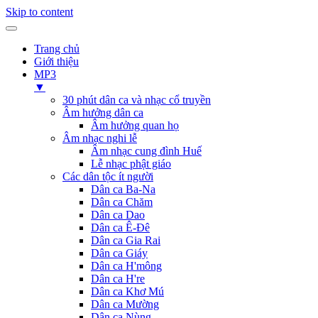
Skip to content
Trang chủ
Giới thiệu
MP3
▼
30 phút dân ca và nhạc cổ truyền
Âm hưởng dân ca
Âm hưởng quan họ
Âm nhạc nghi lễ
Âm nhạc cung đình Huế
Lễ nhạc phật giáo
Các dân tộc ít người
Dân ca Ba-Na
Dân ca Chăm
Dân ca Dao
Dân ca Ê-Đê
Dân ca Gia Rai
Dân ca Giáy
Dân ca H'mông
Dân ca H're
Dân ca Khơ Mú
Dân ca Mường
Dân ca Nùng