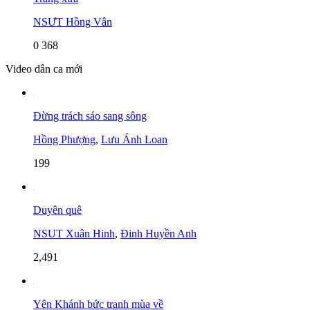
NSƯT Hồng Vân
0
368
Video dân ca mới
Đừng trách sáo sang sông
Hồng Phượng
,
Lưu Ánh Loan
199
Duyên quê
NSUT Xuân Hinh
,
Đinh Huyền Anh
2,491
Yên Khánh bức tranh mùa về