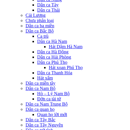
Dân ca Tày
Dân ca Thái
Cải Lương
Chưa phân loại
Dân ca ba miền
Dân ca Bắc Bộ
Ca trù
Dân ca Hà Nam
Hát Dậm Hà Nam
Dân ca Hà Đông
Dân ca Hải Phòng
Dân ca Phú Thọ
Hát xoan Phú Thọ
Dân ca Thanh Hóa
Hát xẩm
Dân ca miền tây
Dân ca Nam Bộ
Hò – Lý Nam Bộ
Đờn ca tài tử
Dân ca Nam Trung Bộ
Dân ca quan họ
Quan họ lời mới
Dân ca Tây Bắc
Dân ca Tây Nguyên