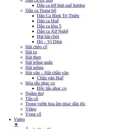
Dân ca trữ tình
Dân ca trữ tình quê hương
Dân ca Trung bộ
Dân Ca Bình Trị Thiên
Dân ca Huế
Dân ca khu 5
Dân ca Xứ Nghệ
Hát bài chòi
Hò – Ví Dặm
Hát chèo cổ
Hát ru
Hát then
Hát trống quân
Hát tuồng
Hát văn – Hát chầu văn
Chầu văn Huế
Hòa tấu nhạc cụ
Độc tấu nhạc cụ
Ngâm thơ
Tân cổ
Trong vườn hoa âm nhạc dân tộc
Video
Vọng cổ
Video
▼