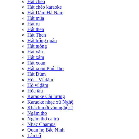
Hát chèo
Hát chèo karaoke
Hát Dặm Hà Nam
Hát múa
Hát ru
Hát then
Hát Then
Hát trống quân
Hát tuồng
Hát văn
Hát xẩm
Hát xoan
Hát xoan Phú Thọ
Hát Đúm
Hò – Ví dặm
Hò ví dặm
Hòa tấu
Karaoke Cải lương
Karaoke nhạc xứ Nghệ
Khách mời văn nghệ sĩ
Ngâm thơ
Ngâm thơ ca trù
Nhạc Champa
Quan họ Bắc Ninh
Tân cổ