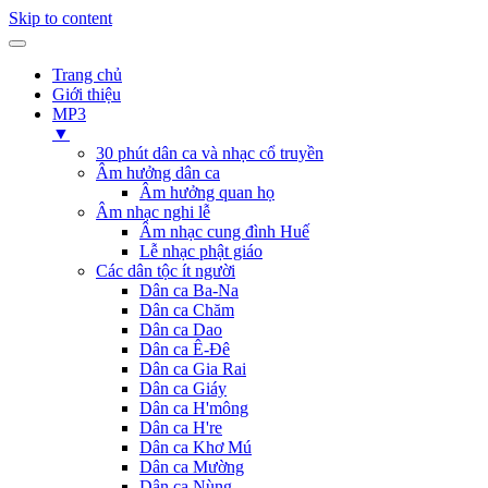
Skip to content
Trang chủ
Giới thiệu
MP3
▼
30 phút dân ca và nhạc cổ truyền
Âm hưởng dân ca
Âm hưởng quan họ
Âm nhạc nghi lễ
Âm nhạc cung đình Huế
Lễ nhạc phật giáo
Các dân tộc ít người
Dân ca Ba-Na
Dân ca Chăm
Dân ca Dao
Dân ca Ê-Đê
Dân ca Gia Rai
Dân ca Giáy
Dân ca H'mông
Dân ca H're
Dân ca Khơ Mú
Dân ca Mường
Dân ca Nùng