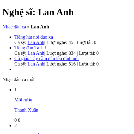
Nghệ sĩ:
Lan Anh
Nhạc dân ca
»
Lan Anh
Tiếng hát nơi đảo xa
Ca sỹ:
Lan Anh
|
Lượt nghe: 45 | Lượt tải: 0
Tiếng đàn Ta Lư
Ca sỹ:
Lan Anh
|
Lượt nghe: 834 | Lượt tải: 0
Cô giáo Tày cầm đàn lên đỉnh núi
Ca sỹ:
Lan Anh
|
Lượt nghe: 516 | Lượt tải: 0
Nhạc dân ca mới
1
Mời rượu
Thanh Xuân
0
0
2