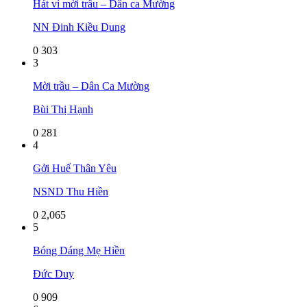
Hát ví mời trầu – Dân ca Mường
NN Đinh Kiều Dung
0
303
3
Mời trầu – Dân Ca Mường
Bùi Thị Hạnh
0
281
4
Gởi Huế Thân Yêu
NSND Thu Hiền
0
2,065
5
Bóng Dáng Mẹ Hiền
Đức Duy
0
909