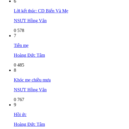
6
Lời kết thúc: CD Biển Và Mẹ
NSƯT Hồng Vân
0
578
7
Tiễn mẹ
Hoàng Đức Tâm
0
485
8
Khóc mẹ chiều mưa
NSƯT Hồng Vân
0
767
9
Hồi ức
Hoàng Đức Tâm