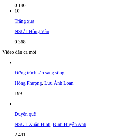
0
146
10
Trăng xưa
NSƯT Hồng Vân
0
368
Video dân ca mới
Đừng trách sáo sang sông
Hồng Phượng
,
Lưu Ánh Loan
199
Duyên quê
NSUT Xuân Hinh
,
Đinh Huyền Anh
2,491