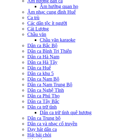
Âm hưởng dân ca
Âm hưởng quan họ
Âm nhạc cung đình Huế
Ca trù
Các dân tộc ít người
Cải Lương
Chầu văn
Chầu văn karaoke
Dân ca Bắc Bộ
Dân ca Bình Trị Thiên
Dân ca Hà Nam
Dân ca Hà Tây
Dân ca Huế
Dân ca khu 5
Dân ca Nam Bộ
Dân ca Nam Trung Bộ
Dân ca Nghệ Tĩnh
Dân ca Phú Thọ
Dân ca Tây Bắc
Dân ca trữ tình
Dân ca trữ tình quê hương
Dân ca Trung bộ
Dân ca và nhạc cổ truyền
Dạy hát dân ca
Hát bài chòi