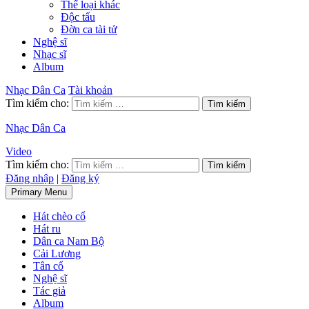
Thể loại khác
Độc tấu
Đờn ca tài tử
Nghệ sĩ
Nhạc sĩ
Album
Nhạc Dân Ca
Tài khoản
Tìm kiếm cho:
Nhạc Dân Ca
Video
Tìm kiếm cho:
Đăng nhập
|
Đăng ký
Primary Menu
Hát chèo cổ
Hát ru
Dân ca Nam Bộ
Cải Lương
Tân cổ
Nghệ sĩ
Tác giả
Album