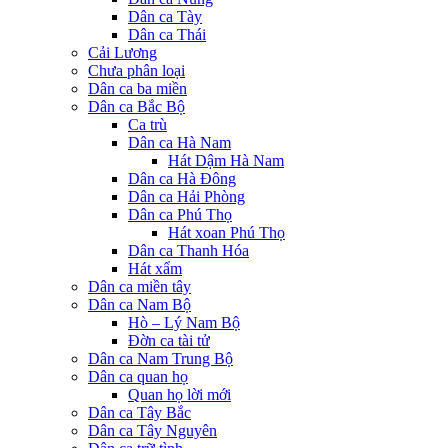
Dân ca Tày
Dân ca Thái
Cải Lương
Chưa phân loại
Dân ca ba miền
Dân ca Bắc Bộ
Ca trù
Dân ca Hà Nam
Hát Dậm Hà Nam
Dân ca Hà Đông
Dân ca Hải Phòng
Dân ca Phú Thọ
Hát xoan Phú Thọ
Dân ca Thanh Hóa
Hát xẩm
Dân ca miền tây
Dân ca Nam Bộ
Hò – Lý Nam Bộ
Đờn ca tài tử
Dân ca Nam Trung Bộ
Dân ca quan họ
Quan họ lời mới
Dân ca Tây Bắc
Dân ca Tây Nguyên