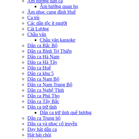
Âm hưởng dân ca
Âm hưởng quan họ
Âm nhạc cung đình Huế
Ca trù
Các dân tộc ít người
Cải Lương
Chầu văn
Chầu văn karaoke
Dân ca Bắc Bộ
Dân ca Bình Trị Thiên
Dân ca Hà Nam
Dân ca Hà Tây
Dân ca Huế
Dân ca khu 5
Dân ca Nam Bộ
Dân ca Nam Trung Bộ
Dân ca Nghệ Tĩnh
Dân ca Phú Thọ
Dân ca Tây Bắc
Dân ca trữ tình
Dân ca trữ tình quê hương
Dân ca Trung bộ
Dân ca và nhạc cổ truyền
Dạy hát dân ca
Hát bài chòi