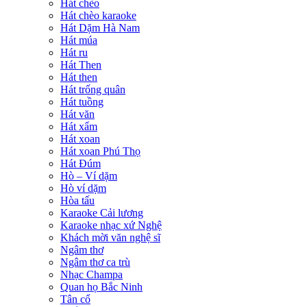
Hát chèo
Hát chèo karaoke
Hát Dặm Hà Nam
Hát múa
Hát ru
Hát Then
Hát then
Hát trống quân
Hát tuồng
Hát văn
Hát xẩm
Hát xoan
Hát xoan Phú Thọ
Hát Đúm
Hò – Ví dặm
Hò ví dặm
Hòa tấu
Karaoke Cải lương
Karaoke nhạc xứ Nghệ
Khách mời văn nghệ sĩ
Ngâm thơ
Ngâm thơ ca trù
Nhạc Champa
Quan họ Bắc Ninh
Tân cổ