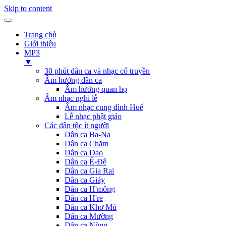
Skip to content
Trang chủ
Giới thiệu
MP3
▼
30 phút dân ca và nhạc cổ truyền
Âm hưởng dân ca
Âm hưởng quan họ
Âm nhạc nghi lễ
Âm nhạc cung đình Huế
Lễ nhạc phật giáo
Các dân tộc ít người
Dân ca Ba-Na
Dân ca Chăm
Dân ca Dao
Dân ca Ê-Đê
Dân ca Gia Rai
Dân ca Giáy
Dân ca H'mông
Dân ca H're
Dân ca Khơ Mú
Dân ca Mường
Dân ca Nùng