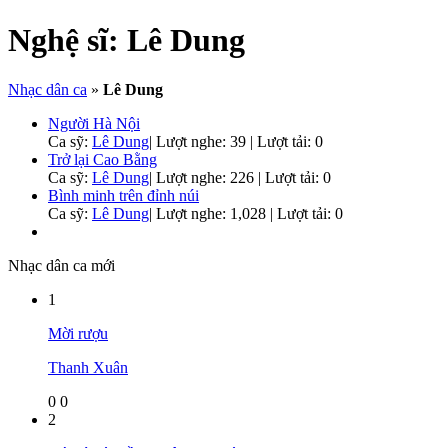
Nghệ sĩ:
Lê Dung
Nhạc dân ca
»
Lê Dung
Người Hà Nội
Ca sỹ:
Lê Dung
|
Lượt nghe: 39 | Lượt tải: 0
Trở lại Cao Bằng
Ca sỹ:
Lê Dung
|
Lượt nghe: 226 | Lượt tải: 0
Bình minh trên đỉnh núi
Ca sỹ:
Lê Dung
|
Lượt nghe: 1,028 | Lượt tải: 0
Nhạc dân ca mới
1
Mời rượu
Thanh Xuân
0
0
2