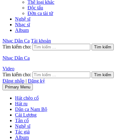
Thể loại khác
Độc tấu
Đờn ca tài tử
Nghệ sĩ
Nhạc sĩ
Album
Nhạc Dân Ca
Tài khoản
Tìm kiếm cho:
Nhạc Dân Ca
Video
Tìm kiếm cho:
Đăng nhập
|
Đăng ký
Primary Menu
Hát chèo cổ
Hát ru
Dân ca Nam Bộ
Cải Lương
Tân cổ
Nghệ sĩ
Tác giả
Album