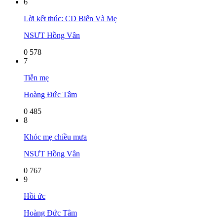
6
Lời kết thúc: CD Biển Và Mẹ
NSƯT Hồng Vân
0
578
7
Tiễn mẹ
Hoàng Đức Tâm
0
485
8
Khóc mẹ chiều mưa
NSƯT Hồng Vân
0
767
9
Hồi ức
Hoàng Đức Tâm