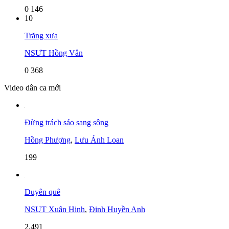
0
146
10
Trăng xưa
NSƯT Hồng Vân
0
368
Video dân ca mới
Đừng trách sáo sang sông
Hồng Phượng
,
Lưu Ánh Loan
199
Duyên quê
NSUT Xuân Hinh
,
Đinh Huyền Anh
2,491