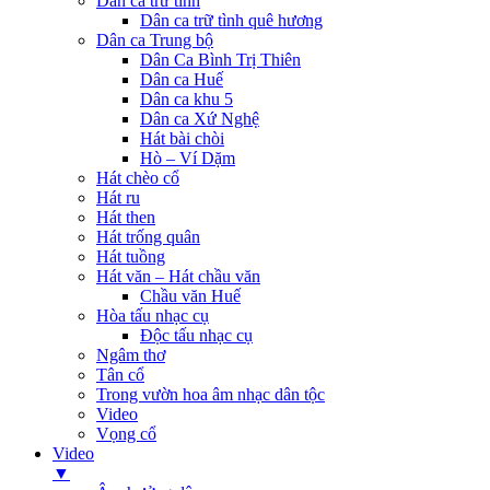
Dân ca trữ tình
Dân ca trữ tình quê hương
Dân ca Trung bộ
Dân Ca Bình Trị Thiên
Dân ca Huế
Dân ca khu 5
Dân ca Xứ Nghệ
Hát bài chòi
Hò – Ví Dặm
Hát chèo cổ
Hát ru
Hát then
Hát trống quân
Hát tuồng
Hát văn – Hát chầu văn
Chầu văn Huế
Hòa tấu nhạc cụ
Độc tấu nhạc cụ
Ngâm thơ
Tân cổ
Trong vườn hoa âm nhạc dân tộc
Video
Vọng cổ
Video
▼