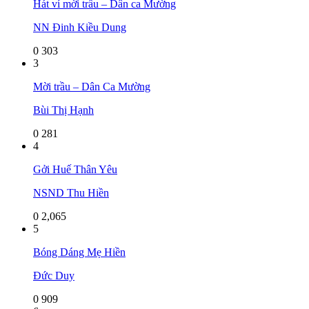
Hát ví mời trầu – Dân ca Mường
NN Đinh Kiều Dung
0
303
3
Mời trầu – Dân Ca Mường
Bùi Thị Hạnh
0
281
4
Gởi Huế Thân Yêu
NSND Thu Hiền
0
2,065
5
Bóng Dáng Mẹ Hiền
Đức Duy
0
909