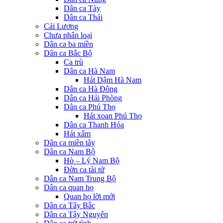
Dân ca Tày
Dân ca Thái
Cải Lương
Chưa phân loại
Dân ca ba miền
Dân ca Bắc Bộ
Ca trù
Dân ca Hà Nam
Hát Dậm Hà Nam
Dân ca Hà Đông
Dân ca Hải Phòng
Dân ca Phú Thọ
Hát xoan Phú Thọ
Dân ca Thanh Hóa
Hát xẩm
Dân ca miền tây
Dân ca Nam Bộ
Hò – Lý Nam Bộ
Đờn ca tài tử
Dân ca Nam Trung Bộ
Dân ca quan họ
Quan họ lời mới
Dân ca Tây Bắc
Dân ca Tây Nguyên