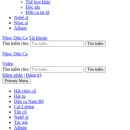
Thể loại khác
Độc tấu
Đờn ca tài tử
Nghệ sĩ
Nhạc sĩ
Album
Nhạc Dân Ca
Tài khoản
Tìm kiếm cho:
Nhạc Dân Ca
Video
Tìm kiếm cho:
Đăng nhập
|
Đăng ký
Primary Menu
Hát chèo cổ
Hát ru
Dân ca Nam Bộ
Cải Lương
Tân cổ
Nghệ sĩ
Tác giả
Album