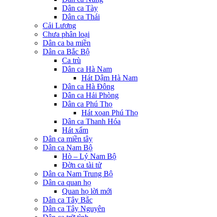
Dân ca Tày
Dân ca Thái
Cải Lương
Chưa phân loại
Dân ca ba miền
Dân ca Bắc Bộ
Ca trù
Dân ca Hà Nam
Hát Dậm Hà Nam
Dân ca Hà Đông
Dân ca Hải Phòng
Dân ca Phú Thọ
Hát xoan Phú Thọ
Dân ca Thanh Hóa
Hát xẩm
Dân ca miền tây
Dân ca Nam Bộ
Hò – Lý Nam Bộ
Đờn ca tài tử
Dân ca Nam Trung Bộ
Dân ca quan họ
Quan họ lời mới
Dân ca Tây Bắc
Dân ca Tây Nguyên