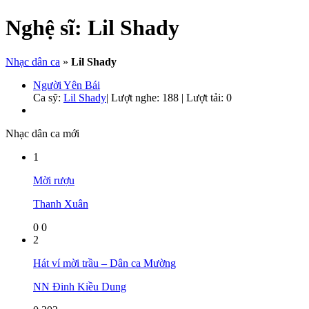
Nghệ sĩ:
Lil Shady
Nhạc dân ca
»
Lil Shady
Người Yên Bái
Ca sỹ:
Lil Shady
|
Lượt nghe: 188 | Lượt tải: 0
Nhạc dân ca mới
1
Mời rượu
Thanh Xuân
0
0
2
Hát ví mời trầu – Dân ca Mường
NN Đinh Kiều Dung