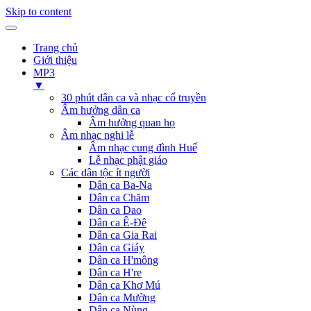
Skip to content
Trang chủ
Giới thiệu
MP3
▼
30 phút dân ca và nhạc cổ truyền
Âm hưởng dân ca
Âm hưởng quan họ
Âm nhạc nghi lễ
Âm nhạc cung đình Huế
Lễ nhạc phật giáo
Các dân tộc ít người
Dân ca Ba-Na
Dân ca Chăm
Dân ca Dao
Dân ca Ê-Đê
Dân ca Gia Rai
Dân ca Giáy
Dân ca H'mông
Dân ca H're
Dân ca Khơ Mú
Dân ca Mường
Dân ca Nùng