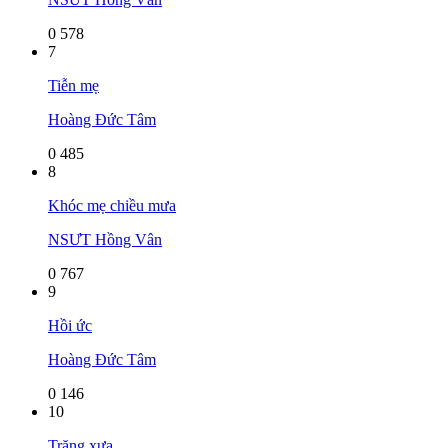
0
578
7
Tiễn mẹ
Hoàng Đức Tâm
0
485
8
Khóc mẹ chiều mưa
NSƯT Hồng Vân
0
767
9
Hồi ức
Hoàng Đức Tâm
0
146
10
Trăng xưa