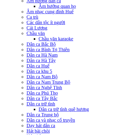
Âm hưởng dân ca
Âm hưởng quan họ
Âm nhạc cung đình Huế
Ca trù
Các dân tộc ít người
Cải Lương
Chầu văn
Chầu văn karaoke
Dân ca Bắc Bộ
Dân ca Bình Trị Thiên
Dân ca Hà Nam
Dân ca Hà Tây
Dân ca Huế
Dân ca khu 5
Dân ca Nam Bộ
Dân ca Nam Trung Bộ
Dân ca Nghệ Tĩnh
Dân ca Phú Thọ
Dân ca Tây Bắc
Dân ca trữ tình
Dân ca trữ tình quê hương
Dân ca Trung bộ
Dân ca và nhạc cổ truyền
Dạy hát dân ca
Hát bài chòi