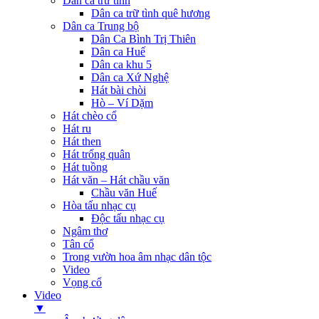
Dân ca trữ tình
Dân ca trữ tình quê hương
Dân ca Trung bộ
Dân Ca Bình Trị Thiên
Dân ca Huế
Dân ca khu 5
Dân ca Xứ Nghệ
Hát bài chòi
Hò – Ví Dặm
Hát chèo cổ
Hát ru
Hát then
Hát trống quân
Hát tuồng
Hát văn – Hát chầu văn
Chầu văn Huế
Hòa tấu nhạc cụ
Độc tấu nhạc cụ
Ngâm thơ
Tân cổ
Trong vườn hoa âm nhạc dân tộc
Video
Vọng cổ
Video
▼