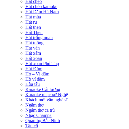
Hát chèo
Hát chèo karaoke
Hát Dặm Hà Nam
Hát múa
Hát ru
Hát then
Hát Then
Hát trống quân
Hát tuồng
Hát văn
Hát xẩm
Hát xoan
Hát xoan Phú Thọ
Hát Đúm
Hò – Ví dặm
Hò ví dặm
Hòa tấu
Karaoke Cải lương
Karaoke nhạc xứ Nghệ
Khách mời văn nghệ sĩ
Ngâm thơ
Ngâm thơ ca trù
Nhạc Champa
Quan họ Bắc Ninh
Tân cổ