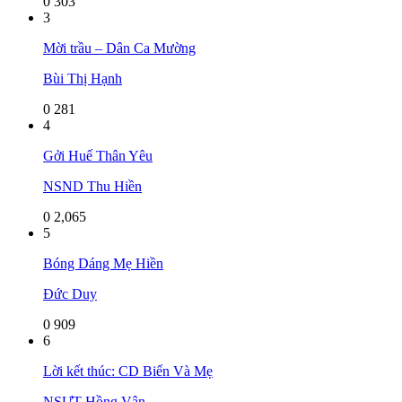
0
303
3
Mời trầu – Dân Ca Mường
Bùi Thị Hạnh
0
281
4
Gởi Huế Thân Yêu
NSND Thu Hiền
0
2,065
5
Bóng Dáng Mẹ Hiền
Đức Duy
0
909
6
Lời kết thúc: CD Biển Và Mẹ
NSƯT Hồng Vân