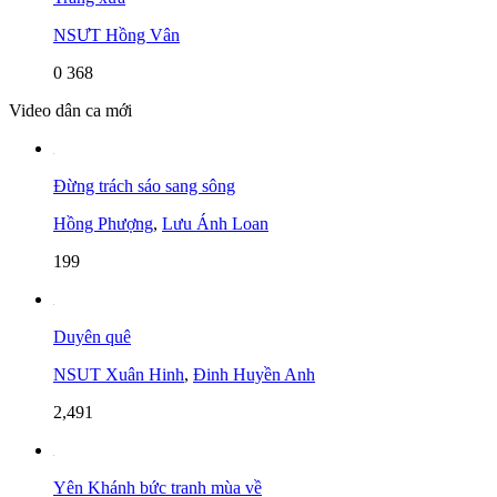
NSƯT Hồng Vân
0
368
Video dân ca mới
Đừng trách sáo sang sông
Hồng Phượng
,
Lưu Ánh Loan
199
Duyên quê
NSUT Xuân Hinh
,
Đinh Huyền Anh
2,491
Yên Khánh bức tranh mùa về