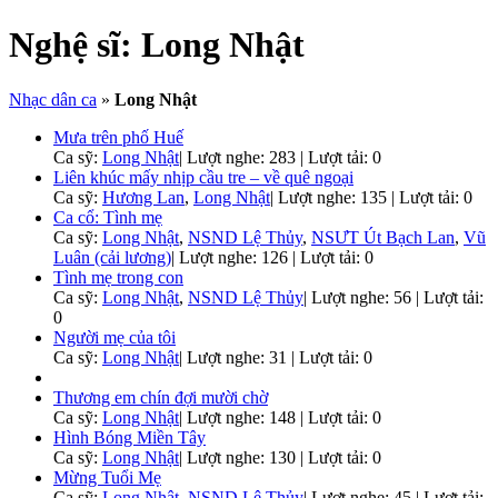
Nghệ sĩ:
Long Nhật
Nhạc dân ca
»
Long Nhật
Mưa trên phố Huế
Ca sỹ:
Long Nhật
|
Lượt nghe: 283 | Lượt tải: 0
Liên khúc mấy nhịp cầu tre – về quê ngoại
Ca sỹ:
Hương Lan
,
Long Nhật
|
Lượt nghe: 135 | Lượt tải: 0
Ca cổ: Tình mẹ
Ca sỹ:
Long Nhật
,
NSND Lệ Thủy
,
NSƯT Út Bạch Lan
,
Vũ
Luân (cải lương)
|
Lượt nghe: 126 | Lượt tải: 0
Tình mẹ trong con
Ca sỹ:
Long Nhật
,
NSND Lệ Thủy
|
Lượt nghe: 56 | Lượt tải:
0
Người mẹ của tôi
Ca sỹ:
Long Nhật
|
Lượt nghe: 31 | Lượt tải: 0
Thương em chín đợi mười chờ
Ca sỹ:
Long Nhật
|
Lượt nghe: 148 | Lượt tải: 0
Hình Bóng Miền Tây
Ca sỹ:
Long Nhật
|
Lượt nghe: 130 | Lượt tải: 0
Mừng Tuổi Mẹ
Ca sỹ:
Long Nhật
,
NSND Lệ Thủy
|
Lượt nghe: 45 | Lượt tải: