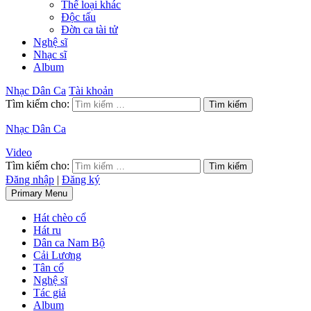
Thể loại khác
Độc tấu
Đờn ca tài tử
Nghệ sĩ
Nhạc sĩ
Album
Nhạc Dân Ca
Tài khoản
Tìm kiếm cho:
Nhạc Dân Ca
Video
Tìm kiếm cho:
Đăng nhập
|
Đăng ký
Primary Menu
Hát chèo cổ
Hát ru
Dân ca Nam Bộ
Cải Lương
Tân cổ
Nghệ sĩ
Tác giả
Album