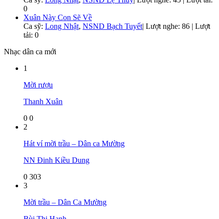
0
Xuân Này Con Sẽ Về
Ca sỹ:
Long Nhật
,
NSND Bạch Tuyết
|
Lượt nghe: 86 | Lượt
tải: 0
Nhạc dân ca mới
1
Mời rượu
Thanh Xuân
0
0
2
Hát ví mời trầu – Dân ca Mường
NN Đinh Kiều Dung
0
303
3
Mời trầu – Dân Ca Mường
Bùi Thị Hạnh