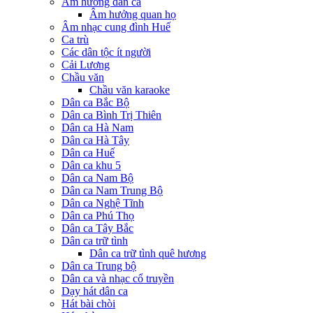
Âm hưởng dân ca
Âm hưởng quan họ
Âm nhạc cung đình Huế
Ca trù
Các dân tộc ít người
Cải Lương
Chầu văn
Chầu văn karaoke
Dân ca Bắc Bộ
Dân ca Bình Trị Thiên
Dân ca Hà Nam
Dân ca Hà Tây
Dân ca Huế
Dân ca khu 5
Dân ca Nam Bộ
Dân ca Nam Trung Bộ
Dân ca Nghệ Tĩnh
Dân ca Phú Thọ
Dân ca Tây Bắc
Dân ca trữ tình
Dân ca trữ tình quê hương
Dân ca Trung bộ
Dân ca và nhạc cổ truyền
Dạy hát dân ca
Hát bài chòi