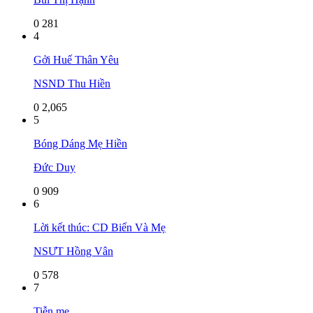
0
281
4
Gởi Huế Thân Yêu
NSND Thu Hiền
0
2,065
5
Bóng Dáng Mẹ Hiền
Đức Duy
0
909
6
Lời kết thúc: CD Biển Và Mẹ
NSƯT Hồng Vân
0
578
7
Tiễn mẹ