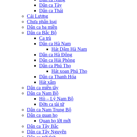
Dân ca Tày
Dân ca Thái
Cải Lương
Chưa phân loại
Dân ca ba miền
Dân ca Bắc Bộ
Ca trù
Dân ca Hà Nam
Hát Dậm Hà Nam
Dân ca Hà Đông
Dân ca Hải Phòng
Dân ca Phú Thọ
Hát xoan Phú Thọ
Dân ca Thanh Hóa
Hát xẩm
Dân ca miền tây
Dân ca Nam Bộ
Hò – Lý Nam Bộ
Đờn ca tài tử
Dân ca Nam Trung Bộ
Dân ca quan họ
Quan họ lời mới
Dân ca Tây Bắc
Dân ca Tây Nguyên