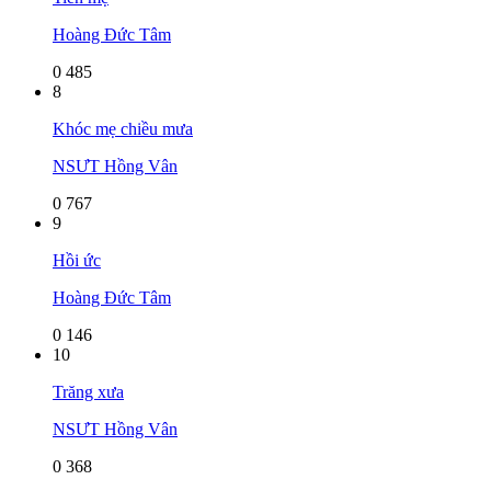
Hoàng Đức Tâm
0
485
8
Khóc mẹ chiều mưa
NSƯT Hồng Vân
0
767
9
Hồi ức
Hoàng Đức Tâm
0
146
10
Trăng xưa
NSƯT Hồng Vân
0
368