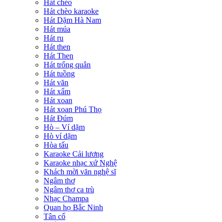
Hát chèo
Hát chèo karaoke
Hát Dặm Hà Nam
Hát múa
Hát ru
Hát then
Hát Then
Hát trống quân
Hát tuồng
Hát văn
Hát xẩm
Hát xoan
Hát xoan Phú Thọ
Hát Đúm
Hò – Ví dặm
Hò ví dặm
Hòa tấu
Karaoke Cải lương
Karaoke nhạc xứ Nghệ
Khách mời văn nghệ sĩ
Ngâm thơ
Ngâm thơ ca trù
Nhạc Champa
Quan họ Bắc Ninh
Tân cổ