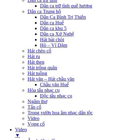
Dân ca trữ tình
Dân ca trữ tình quê hương
Dân ca Trung bộ
Dân Ca Bình Trị Thiên
Dân ca Huế
Dân ca khu 5
Dân ca Xứ Nghệ
Hát bài chòi
Hò – Ví Dặm
Hát chèo cổ
Hát ru
Hát then
Hát trống quân
Hát tuồng
Hát văn – Hát chầu văn
Chầu văn Huế
Hòa tấu nhạc cụ
Độc tấu nhạc cụ
Ngâm thơ
Tân cổ
Trong vườn hoa âm nhạc dân tộc
Video
Vọng cổ
Video
▼