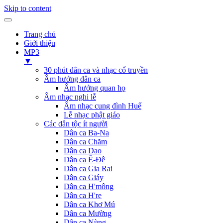
Skip to content
Trang chủ
Giới thiệu
MP3
▼
30 phút dân ca và nhạc cổ truyền
Âm hưởng dân ca
Âm hưởng quan họ
Âm nhạc nghi lễ
Âm nhạc cung đình Huế
Lễ nhạc phật giáo
Các dân tộc ít người
Dân ca Ba-Na
Dân ca Chăm
Dân ca Dao
Dân ca Ê-Đê
Dân ca Gia Rai
Dân ca Giáy
Dân ca H'mông
Dân ca H're
Dân ca Khơ Mú
Dân ca Mường
Dân ca Nùng