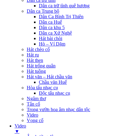
Dân ca trữ tình
Dân ca trữ tình quê hương
Dân ca Trung bộ
Dân Ca Bình Trị Thiên
Dân ca Huế
Dân ca khu 5
Dân ca Xứ Nghệ
Hát bài chòi
Hò – Ví Dặm
Hát chèo cổ
Hát ru
Hát then
Hát trống quân
Hát tuồng
Hát văn – Hát chầu văn
Chầu văn Huế
Hòa tấu nhạc cụ
Độc tấu nhạc cụ
Ngâm thơ
Tân cổ
Trong vườn hoa âm nhạc dân tộc
Video
Vọng cổ
Video
▼