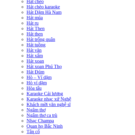
Hát chèo
Hát chèo karaoke
Hát Dặm Hà Nam
Hát múa
Hát ru
Hát Then
Hát then
Hát trống quân
Hát tuồng
Hát văn
Hát xẩm
Hát xoan
Hát xoan Phú Thọ
Hát Đúm
Hò – Ví dặm
Hò ví dặm
Hòa tấu
Karaoke Cải lương
Karaoke nhạc xứ Nghệ
Khách mời văn nghệ sĩ
Ngâm thơ
Ngâm thơ ca trù
Nhạc Champa
Quan họ Bắc Ninh
Tân cổ