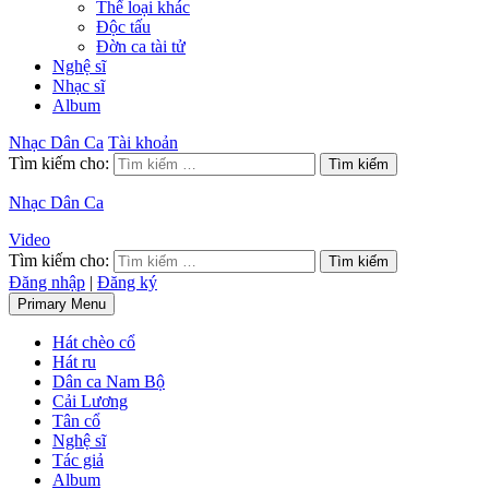
Thể loại khác
Độc tấu
Đờn ca tài tử
Nghệ sĩ
Nhạc sĩ
Album
Nhạc Dân Ca
Tài khoản
Tìm kiếm cho:
Nhạc Dân Ca
Video
Tìm kiếm cho:
Đăng nhập
|
Đăng ký
Primary Menu
Hát chèo cổ
Hát ru
Dân ca Nam Bộ
Cải Lương
Tân cổ
Nghệ sĩ
Tác giả
Album