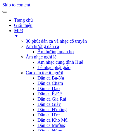
Skip to content
Trang chủ
Giới thiệu
MP3
▼
30 phút dân ca và nhạc cổ truyền
Âm hưởng dân ca
Âm hưởng quan họ
Âm nhạc nghi lễ
Âm nhạc cung đình Huế
Lễ nhạc phật giáo
Các dân tộc ít người
Dân ca Ba-Na
Dân ca Chăm
Dân ca Dao
Dân ca Ê-Đê
Dân ca Gia Rai
Dân ca Giáy
Dân ca H'mông
Dân ca H're
Dân ca Khơ Mú
Dân ca Mường
Dân ca Nùng