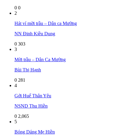
0
0
2
Hát ví mời trầu – Dân ca Mường
NN Đinh Kiều Dung
0
303
3
Mời trầu – Dân Ca Mường
Bùi Thị Hạnh
0
281
4
Gởi Huế Thân Yêu
NSND Thu Hiền
0
2,065
5
Bóng Dáng Mẹ Hiền