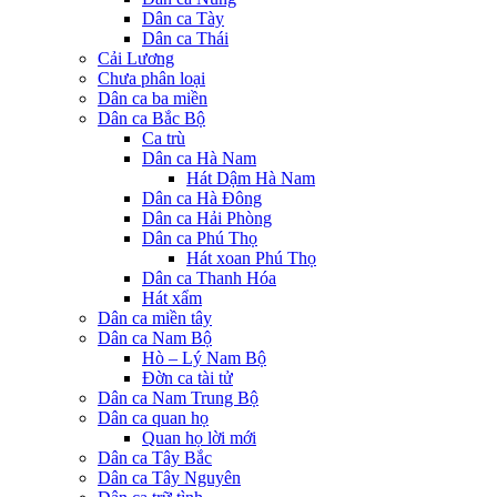
Dân ca Tày
Dân ca Thái
Cải Lương
Chưa phân loại
Dân ca ba miền
Dân ca Bắc Bộ
Ca trù
Dân ca Hà Nam
Hát Dậm Hà Nam
Dân ca Hà Đông
Dân ca Hải Phòng
Dân ca Phú Thọ
Hát xoan Phú Thọ
Dân ca Thanh Hóa
Hát xẩm
Dân ca miền tây
Dân ca Nam Bộ
Hò – Lý Nam Bộ
Đờn ca tài tử
Dân ca Nam Trung Bộ
Dân ca quan họ
Quan họ lời mới
Dân ca Tây Bắc
Dân ca Tây Nguyên