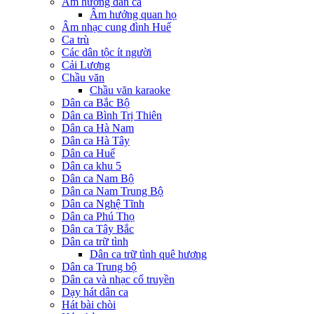
Âm hưởng dân ca
Âm hưởng quan họ
Âm nhạc cung đình Huế
Ca trù
Các dân tộc ít người
Cải Lương
Chầu văn
Chầu văn karaoke
Dân ca Bắc Bộ
Dân ca Bình Trị Thiên
Dân ca Hà Nam
Dân ca Hà Tây
Dân ca Huế
Dân ca khu 5
Dân ca Nam Bộ
Dân ca Nam Trung Bộ
Dân ca Nghệ Tĩnh
Dân ca Phú Thọ
Dân ca Tây Bắc
Dân ca trữ tình
Dân ca trữ tình quê hương
Dân ca Trung bộ
Dân ca và nhạc cổ truyền
Dạy hát dân ca
Hát bài chòi