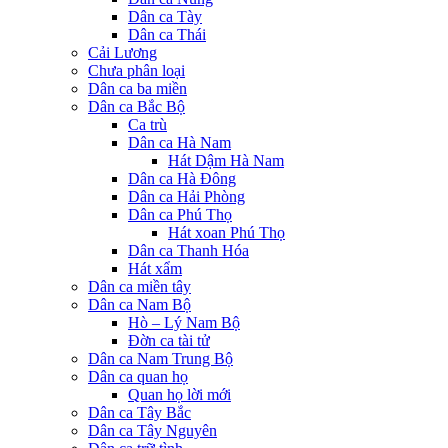
Dân ca Tày
Dân ca Thái
Cải Lương
Chưa phân loại
Dân ca ba miền
Dân ca Bắc Bộ
Ca trù
Dân ca Hà Nam
Hát Dậm Hà Nam
Dân ca Hà Đông
Dân ca Hải Phòng
Dân ca Phú Thọ
Hát xoan Phú Thọ
Dân ca Thanh Hóa
Hát xẩm
Dân ca miền tây
Dân ca Nam Bộ
Hò – Lý Nam Bộ
Đờn ca tài tử
Dân ca Nam Trung Bộ
Dân ca quan họ
Quan họ lời mới
Dân ca Tây Bắc
Dân ca Tây Nguyên