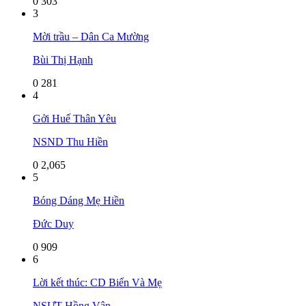
0
303
3
Mời trầu – Dân Ca Mường
Bùi Thị Hạnh
0
281
4
Gởi Huế Thân Yêu
NSND Thu Hiền
0
2,065
5
Bóng Dáng Mẹ Hiền
Đức Duy
0
909
6
Lời kết thúc: CD Biển Và Mẹ
NSƯT Hồng Vân