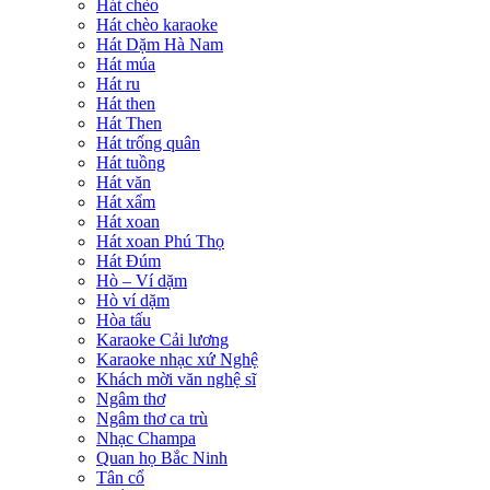
Hát chèo
Hát chèo karaoke
Hát Dặm Hà Nam
Hát múa
Hát ru
Hát then
Hát Then
Hát trống quân
Hát tuồng
Hát văn
Hát xẩm
Hát xoan
Hát xoan Phú Thọ
Hát Đúm
Hò – Ví dặm
Hò ví dặm
Hòa tấu
Karaoke Cải lương
Karaoke nhạc xứ Nghệ
Khách mời văn nghệ sĩ
Ngâm thơ
Ngâm thơ ca trù
Nhạc Champa
Quan họ Bắc Ninh
Tân cổ