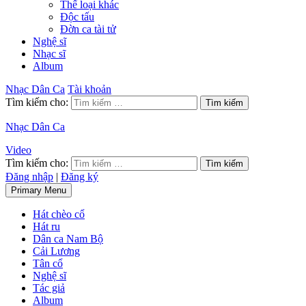
Thể loại khác
Độc tấu
Đờn ca tài tử
Nghệ sĩ
Nhạc sĩ
Album
Nhạc Dân Ca
Tài khoản
Tìm kiếm cho:
Nhạc Dân Ca
Video
Tìm kiếm cho:
Đăng nhập
|
Đăng ký
Primary Menu
Hát chèo cổ
Hát ru
Dân ca Nam Bộ
Cải Lương
Tân cổ
Nghệ sĩ
Tác giả
Album