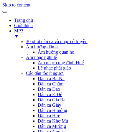
Skip to content
Trang chủ
Giới thiệu
MP3
▼
30 phút dân ca và nhạc cổ truyền
Âm hưởng dân ca
Âm hưởng quan họ
Âm nhạc nghi lễ
Âm nhạc cung đình Huế
Lễ nhạc phật giáo
Các dân tộc ít người
Dân ca Ba-Na
Dân ca Chăm
Dân ca Dao
Dân ca Ê-Đê
Dân ca Gia Rai
Dân ca Giáy
Dân ca H'mông
Dân ca H're
Dân ca Khơ Mú
Dân ca Mường
Dân ca Nùng