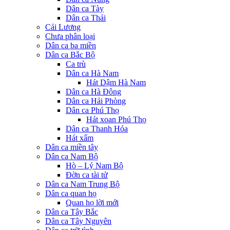
Dân ca Tày
Dân ca Thái
Cải Lương
Chưa phân loại
Dân ca ba miền
Dân ca Bắc Bộ
Ca trù
Dân ca Hà Nam
Hát Dậm Hà Nam
Dân ca Hà Đông
Dân ca Hải Phòng
Dân ca Phú Thọ
Hát xoan Phú Thọ
Dân ca Thanh Hóa
Hát xẩm
Dân ca miền tây
Dân ca Nam Bộ
Hò – Lý Nam Bộ
Đờn ca tài tử
Dân ca Nam Trung Bộ
Dân ca quan họ
Quan họ lời mới
Dân ca Tây Bắc
Dân ca Tây Nguyên