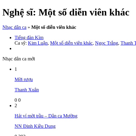
Nghệ sĩ:
Một số diễn viên khác
Nhạc dân ca
»
Một số diễn viên khác
Tiếng đàn Kìm
Ca sỹ:
Kim Luận
,
Một số diễn viên khác
,
Ngọc Trắng
,
Thanh 
Nhạc dân ca mới
1
Mời rượu
Thanh Xuân
0
0
2
Hát ví mời trầu – Dân ca Mường
NN Đinh Kiều Dung