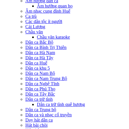
Âm hưởng dân ca
Âm hưởng quan họ
Âm nhạc cung đình Huế
Ca trù
Các dân tộc ít người
Cải Lương
Chầu văn
Chầu văn karaoke
Dân ca Bắc Bộ
Dân ca Bình Trị Thiên
Dân ca Hà Nam
Dân ca Hà Tây
Dân ca Huế
Dân ca khu 5
Dân ca Nam Bộ
Dân ca Nam Trung Bộ
Dân ca Nghệ Tĩnh
Dân ca Phú Thọ
Dân ca Tây Bắc
Dân ca trữ tình
Dân ca trữ tình quê hương
Dân ca Trung bộ
Dân ca và nhạc cổ truyền
Dạy hát dân ca
Hát bài chòi