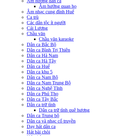
Âm hưởng dân ca
Âm hưởng quan họ
Âm nhạc cung đình Huế
Ca trù
Các dân tộc ít người
Cải Lương
Chầu văn
Chầu văn karaoke
Dân ca Bắc Bộ
Dân ca Bình Trị Thiên
Dân ca Hà Nam
Dân ca Hà Tây
Dân ca Huế
Dân ca khu 5
Dân ca Nam Bộ
Dân ca Nam Trung Bộ
Dân ca Nghệ Tĩnh
Dân ca Phú Thọ
Dân ca Tây Bắc
Dân ca trữ tình
Dân ca trữ tình quê hương
Dân ca Trung bộ
Dân ca và nhạc cổ truyền
Dạy hát dân ca
Hát bài chòi