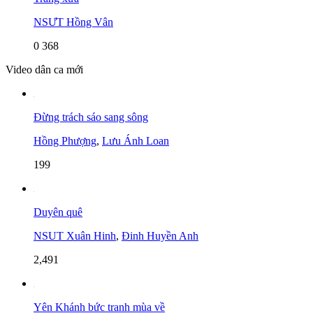
NSƯT Hồng Vân
0
368
Video dân ca mới
Đừng trách sáo sang sông
Hồng Phượng
,
Lưu Ánh Loan
199
Duyên quê
NSUT Xuân Hinh
,
Đinh Huyền Anh
2,491
Yên Khánh bức tranh mùa về