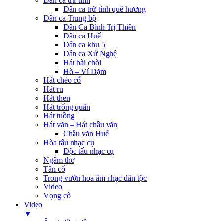
Dân ca trữ tình
Dân ca trữ tình quê hương
Dân ca Trung bộ
Dân Ca Bình Trị Thiên
Dân ca Huế
Dân ca khu 5
Dân ca Xứ Nghệ
Hát bài chòi
Hò – Ví Dặm
Hát chèo cổ
Hát ru
Hát then
Hát trống quân
Hát tuồng
Hát văn – Hát chầu văn
Chầu văn Huế
Hòa tấu nhạc cụ
Độc tấu nhạc cụ
Ngâm thơ
Tân cổ
Trong vườn hoa âm nhạc dân tộc
Video
Vọng cổ
Video
▼