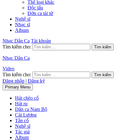
Thể loại khác
Độc tấu
Đờn ca tài tử
Nghệ sĩ
Nhạc sĩ
Album
Nhạc Dân Ca
Tài khoản
Tìm kiếm cho:
Nhạc Dân Ca
Video
Tìm kiếm cho:
Đăng nhập
|
Đăng ký
Primary Menu
Hát chèo cổ
Hát ru
Dân ca Nam Bộ
Cải Lương
Tân cổ
Nghệ sĩ
Tác giả
Album