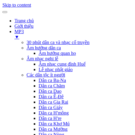
Skip to content
Trang chủ
Giới thiệu
MP3
▼
30 phút dân ca và nhạc cổ truyền
Âm hưởng dân ca
Âm hưởng quan họ
Âm nhạc nghi lễ
Âm nhạc cung đình Huế
Lễ nhạc phật giáo
Các dân tộc ít người
Dân ca Ba-Na
Dân ca Chăm
Dân ca Dao
Dân ca Ê-Đê
Dân ca Gia Rai
Dân ca Giáy
Dân ca H'mông
Dân ca H're
Dân ca Khơ Mú
Dân ca Mường
Dân ca Nùng