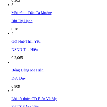
0
303
3
Mời trầu – Dân Ca Mường
Bùi Thị Hạnh
0
281
4
Gởi Huế Thân Yêu
NSND Thu Hiền
0
2,065
5
Bóng Dáng Mẹ Hiền
Đức Duy
0
909
6
Lời kết thúc: CD Biển Và Mẹ
NSƯT Hồng Vân