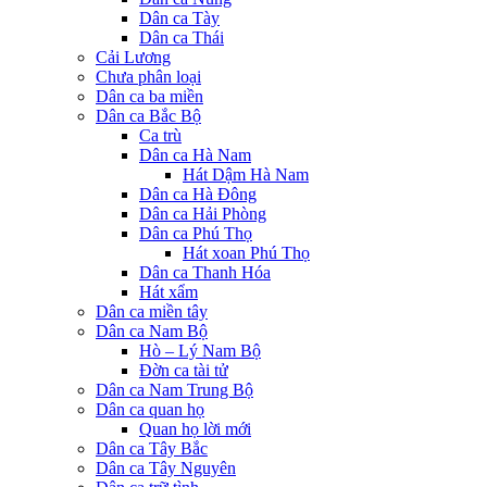
Dân ca Tày
Dân ca Thái
Cải Lương
Chưa phân loại
Dân ca ba miền
Dân ca Bắc Bộ
Ca trù
Dân ca Hà Nam
Hát Dậm Hà Nam
Dân ca Hà Đông
Dân ca Hải Phòng
Dân ca Phú Thọ
Hát xoan Phú Thọ
Dân ca Thanh Hóa
Hát xẩm
Dân ca miền tây
Dân ca Nam Bộ
Hò – Lý Nam Bộ
Đờn ca tài tử
Dân ca Nam Trung Bộ
Dân ca quan họ
Quan họ lời mới
Dân ca Tây Bắc
Dân ca Tây Nguyên