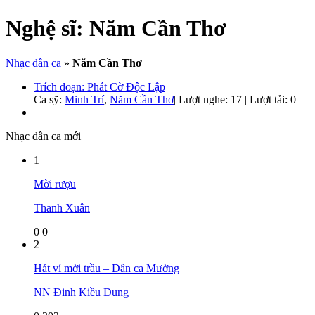
Nghệ sĩ:
Năm Cần Thơ
Nhạc dân ca
»
Năm Cần Thơ
Trích đoạn: Phát Cờ Độc Lập
Ca sỹ:
Minh Trí
,
Năm Cần Thơ
|
Lượt nghe: 17 | Lượt tải: 0
Nhạc dân ca mới
1
Mời rượu
Thanh Xuân
0
0
2
Hát ví mời trầu – Dân ca Mường
NN Đinh Kiều Dung