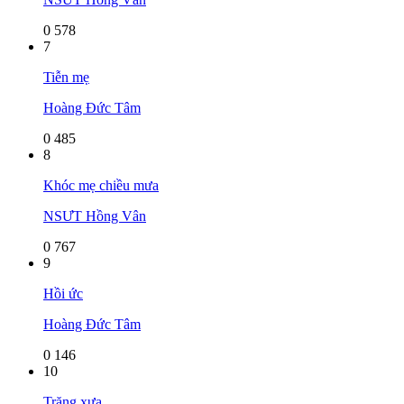
0
578
7
Tiễn mẹ
Hoàng Đức Tâm
0
485
8
Khóc mẹ chiều mưa
NSƯT Hồng Vân
0
767
9
Hồi ức
Hoàng Đức Tâm
0
146
10
Trăng xưa