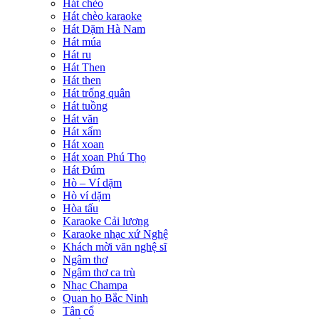
Hát chèo
Hát chèo karaoke
Hát Dặm Hà Nam
Hát múa
Hát ru
Hát Then
Hát then
Hát trống quân
Hát tuồng
Hát văn
Hát xẩm
Hát xoan
Hát xoan Phú Thọ
Hát Đúm
Hò – Ví dặm
Hò ví dặm
Hòa tấu
Karaoke Cải lương
Karaoke nhạc xứ Nghệ
Khách mời văn nghệ sĩ
Ngâm thơ
Ngâm thơ ca trù
Nhạc Champa
Quan họ Bắc Ninh
Tân cổ