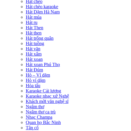
Hát chèo
Hát chèo karaoke
Hát Dặm Hà Nam
Hát múa
Hát ru
Hát Then
Hát then
Hát trống quân
Hát tuồng
Hát văn
Hát xẩm
Hát xoan
Hát xoan Phú Thọ
Hát Đúm
Hò – Ví dặm
Hò ví dặm
Hòa tấu
Karaoke Cải lương
Karaoke nhạc xứ Nghệ
Khách mời văn nghệ sĩ
Ngâm thơ
Ngâm thơ ca trù
Nhạc Champa
Quan họ Bắc Ninh
Tân cổ