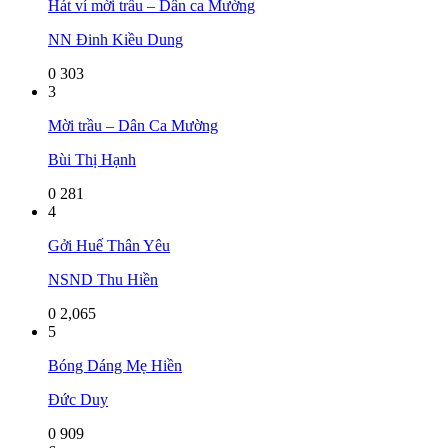
Hát ví mời trầu – Dân ca Mường
NN Đinh Kiều Dung
0
303
3
Mời trầu – Dân Ca Mường
Bùi Thị Hạnh
0
281
4
Gởi Huế Thân Yêu
NSND Thu Hiền
0
2,065
5
Bóng Dáng Mẹ Hiền
Đức Duy
0
909