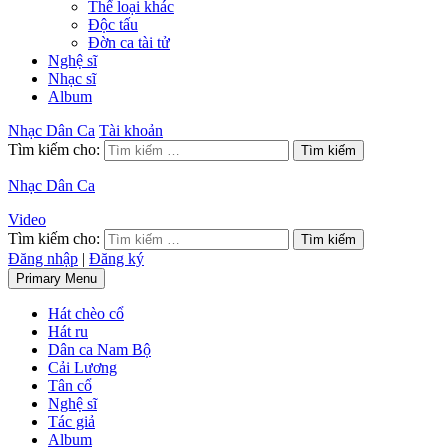
Thể loại khác
Độc tấu
Đờn ca tài tử
Nghệ sĩ
Nhạc sĩ
Album
Nhạc Dân Ca
Tài khoản
Tìm kiếm cho:
Nhạc Dân Ca
Video
Tìm kiếm cho:
Đăng nhập
|
Đăng ký
Primary Menu
Hát chèo cổ
Hát ru
Dân ca Nam Bộ
Cải Lương
Tân cổ
Nghệ sĩ
Tác giả
Album