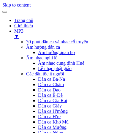
Skip to content
Trang chủ
Giới thiệu
MP3
▼
30 phút dân ca và nhạc cổ truyền
Âm hưởng dân ca
Âm hưởng quan họ
Âm nhạc nghi lễ
Âm nhạc cung đình Huế
Lễ nhạc phật giáo
Các dân tộc ít người
Dân ca Ba-Na
Dân ca Chăm
Dân ca Dao
Dân ca Ê-Đê
Dân ca Gia Rai
Dân ca Giáy
Dân ca H'mông
Dân ca H're
Dân ca Khơ Mú
Dân ca Mường
Dân ca Nùng