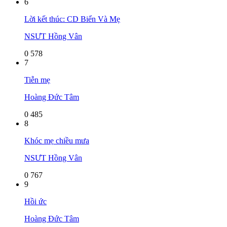
6
Lời kết thúc: CD Biển Và Mẹ
NSƯT Hồng Vân
0
578
7
Tiễn mẹ
Hoàng Đức Tâm
0
485
8
Khóc mẹ chiều mưa
NSƯT Hồng Vân
0
767
9
Hồi ức
Hoàng Đức Tâm