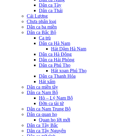
Dân ca Tày
Dân ca Thái
Cải Lương
Chưa phân loại
Dân ca ba miền
Dân ca Bắc Bộ
Ca trù
Dân ca Hà Nam
Hát Dậm Hà Nam
Dân ca Hà Đông
Dân ca Hải Phòng
Dân ca Phú Thọ
Hát xoan Phú Thọ
Dân ca Thanh Hóa
Hát xẩm
Dân ca miền tây
Dân ca Nam Bộ
Hò – Lý Nam Bộ
Đờn ca tài tử
Dân ca Nam Trung Bộ
Dân ca quan họ
Quan họ lời mới
Dân ca Tây Bắc
Dân ca Tây Nguyên