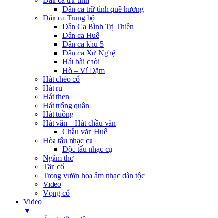
Dân ca trữ tình
Dân ca trữ tình quê hương
Dân ca Trung bộ
Dân Ca Bình Trị Thiên
Dân ca Huế
Dân ca khu 5
Dân ca Xứ Nghệ
Hát bài chòi
Hò – Ví Dặm
Hát chèo cổ
Hát ru
Hát then
Hát trống quân
Hát tuồng
Hát văn – Hát chầu văn
Chầu văn Huế
Hòa tấu nhạc cụ
Độc tấu nhạc cụ
Ngâm thơ
Tân cổ
Trong vườn hoa âm nhạc dân tộc
Video
Vọng cổ
Video
▼