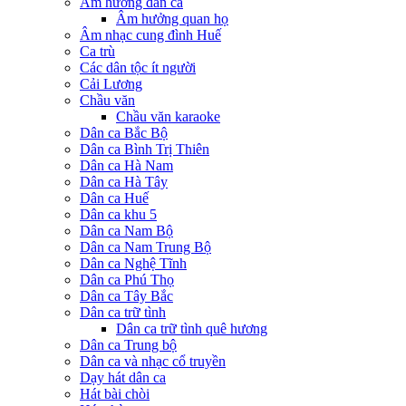
Âm hưởng dân ca
Âm hưởng quan họ
Âm nhạc cung đình Huế
Ca trù
Các dân tộc ít người
Cải Lương
Chầu văn
Chầu văn karaoke
Dân ca Bắc Bộ
Dân ca Bình Trị Thiên
Dân ca Hà Nam
Dân ca Hà Tây
Dân ca Huế
Dân ca khu 5
Dân ca Nam Bộ
Dân ca Nam Trung Bộ
Dân ca Nghệ Tĩnh
Dân ca Phú Thọ
Dân ca Tây Bắc
Dân ca trữ tình
Dân ca trữ tình quê hương
Dân ca Trung bộ
Dân ca và nhạc cổ truyền
Dạy hát dân ca
Hát bài chòi