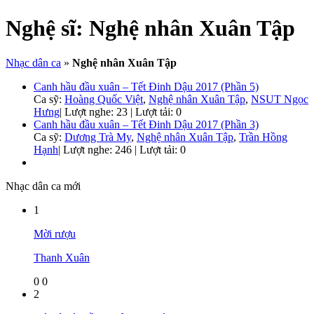
Nghệ sĩ:
Nghệ nhân Xuân Tập
Nhạc dân ca
»
Nghệ nhân Xuân Tập
Canh hầu đầu xuân – Tết Đinh Dậu 2017 (Phần 5)
Ca sỹ:
Hoàng Quốc Việt
,
Nghệ nhân Xuân Tập
,
NSUT Ngọc
Hưng
|
Lượt nghe: 23 | Lượt tải: 0
Canh hầu đầu xuân – Tết Đinh Dậu 2017 (Phần 3)
Ca sỹ:
Dương Trà My
,
Nghệ nhân Xuân Tập
,
Trần Hồng
Hạnh
|
Lượt nghe: 246 | Lượt tải: 0
Nhạc dân ca mới
1
Mời rượu
Thanh Xuân
0
0
2