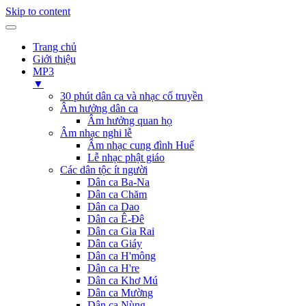
Skip to content
Trang chủ
Giới thiệu
MP3
▼
30 phút dân ca và nhạc cổ truyền
Âm hưởng dân ca
Âm hưởng quan họ
Âm nhạc nghi lễ
Âm nhạc cung đình Huế
Lễ nhạc phật giáo
Các dân tộc ít người
Dân ca Ba-Na
Dân ca Chăm
Dân ca Dao
Dân ca Ê-Đê
Dân ca Gia Rai
Dân ca Giáy
Dân ca H'mông
Dân ca H're
Dân ca Khơ Mú
Dân ca Mường
Dân ca Nùng