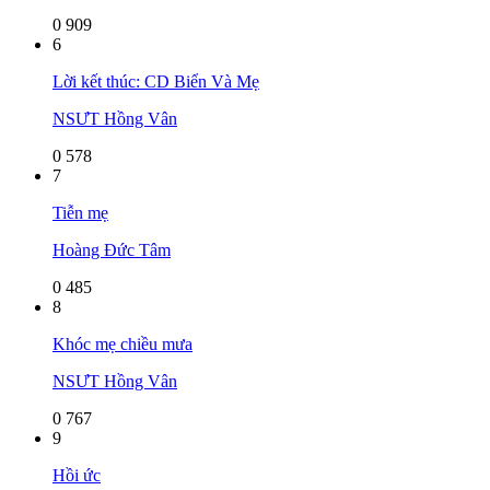
0
909
6
Lời kết thúc: CD Biển Và Mẹ
NSƯT Hồng Vân
0
578
7
Tiễn mẹ
Hoàng Đức Tâm
0
485
8
Khóc mẹ chiều mưa
NSƯT Hồng Vân
0
767
9
Hồi ức