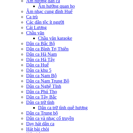
Âm hưởng dân ca
Âm hưởng quan họ
Âm nhạc cung đình Huế
Ca trù
Các dân tộc ít người
Cải Lương
Chầu văn
Chầu văn karaoke
Dân ca Bắc Bộ
Dân ca Bình Trị Thiên
Dân ca Hà Nam
Dân ca Hà Tây
Dân ca Huế
Dân ca khu 5
Dân ca Nam Bộ
Dân ca Nam Trung Bộ
Dân ca Nghệ Tĩnh
Dân ca Phú Thọ
Dân ca Tây Bắc
Dân ca trữ tình
Dân ca trữ tình quê hương
Dân ca Trung bộ
Dân ca và nhạc cổ truyền
Dạy hát dân ca
Hát bài chòi