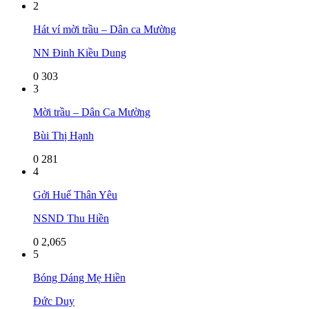
2
Hát ví mời trầu – Dân ca Mường
NN Đinh Kiều Dung
0
303
3
Mời trầu – Dân Ca Mường
Bùi Thị Hạnh
0
281
4
Gởi Huế Thân Yêu
NSND Thu Hiền
0
2,065
5
Bóng Dáng Mẹ Hiền
Đức Duy