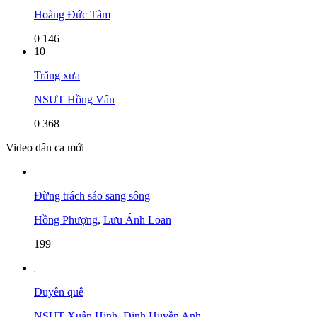
Hoàng Đức Tâm
0
146
10
Trăng xưa
NSƯT Hồng Vân
0
368
Video dân ca mới
Đừng trách sáo sang sông
Hồng Phượng
,
Lưu Ánh Loan
199
Duyên quê
NSUT Xuân Hinh
,
Đinh Huyền Anh