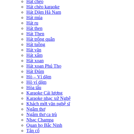
Hát chèo
Hát chèo karaoke
Hát Dặm Hà Nam
Hát múa
Hát ru
Hát then
Hát Then
Hát trống quân
Hát tuồng
Hát văn
Hát xẩm
Hát xoan
Hát xoan Phú Thọ
Hát Đúm
Hò – Ví dặm
Hò ví dặm
Hòa tấu
Karaoke Cải lương
Karaoke nhạc xứ Nghệ
Khách mời văn nghệ sĩ
Ngâm thơ
Ngâm thơ ca trù
Nhạc Champa
Quan họ Bắc Ninh
Tân cổ