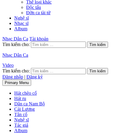
Thể loại khác
Độc tấu
Đờn ca tài tử
Nghệ sĩ
Nhạc sĩ
Album
Nhạc Dân Ca
Tài khoản
Tìm kiếm cho:
Nhạc Dân Ca
Video
Tìm kiếm cho:
Đăng nhập
|
Đăng ký
Primary Menu
Hát chèo cổ
Hát ru
Dân ca Nam Bộ
Cải Lương
Tân cổ
Nghệ sĩ
Tác giả
Album