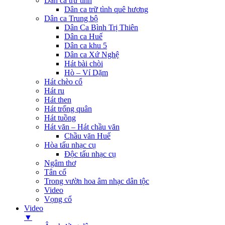
Dân ca trữ tình
Dân ca trữ tình quê hương
Dân ca Trung bộ
Dân Ca Bình Trị Thiên
Dân ca Huế
Dân ca khu 5
Dân ca Xứ Nghệ
Hát bài chòi
Hò – Ví Dặm
Hát chèo cổ
Hát ru
Hát then
Hát trống quân
Hát tuồng
Hát văn – Hát chầu văn
Chầu văn Huế
Hòa tấu nhạc cụ
Độc tấu nhạc cụ
Ngâm thơ
Tân cổ
Trong vườn hoa âm nhạc dân tộc
Video
Vọng cổ
Video
▼