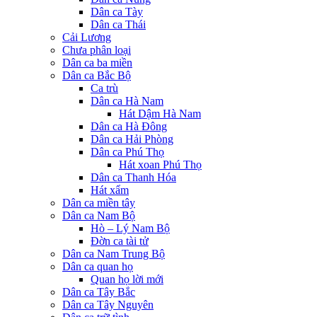
Dân ca Tày
Dân ca Thái
Cải Lương
Chưa phân loại
Dân ca ba miền
Dân ca Bắc Bộ
Ca trù
Dân ca Hà Nam
Hát Dậm Hà Nam
Dân ca Hà Đông
Dân ca Hải Phòng
Dân ca Phú Thọ
Hát xoan Phú Thọ
Dân ca Thanh Hóa
Hát xẩm
Dân ca miền tây
Dân ca Nam Bộ
Hò – Lý Nam Bộ
Đờn ca tài tử
Dân ca Nam Trung Bộ
Dân ca quan họ
Quan họ lời mới
Dân ca Tây Bắc
Dân ca Tây Nguyên