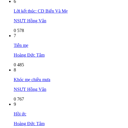
6
Lời kết thúc: CD Biển Và Mẹ
NSƯT Hồng Vân
0
578
7
Tiễn mẹ
Hoàng Đức Tâm
0
485
8
Khóc mẹ chiều mưa
NSƯT Hồng Vân
0
767
9
Hồi ức
Hoàng Đức Tâm