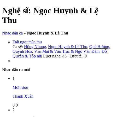
Nghệ sĩ:
Ngọc Huynh & Lệ
Thu
Nhạc dân ca
»
Ngọc Huynh & Lệ Thu
Trái ngọt mùa thu
Ca sỹ:
Hồng Nhung
,
Ngọc Huynh & Lệ Thu
,
Quế Hương
,
Quỳnh Hoa
,
Vân Mai & Vân Trúc & Ngô Văn Đảm
,
Đỗ
Quyên & Tốp nữ
|
Lượt nghe: 43 | Lượt tải: 0
Nhạc dân ca mới
1
Mời rượu
Thanh Xuân
0
0
2