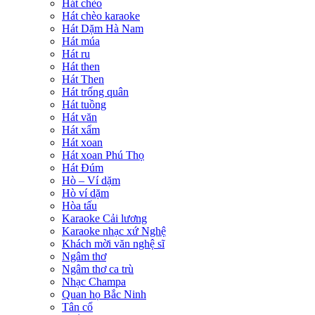
Hát chèo
Hát chèo karaoke
Hát Dặm Hà Nam
Hát múa
Hát ru
Hát then
Hát Then
Hát trống quân
Hát tuồng
Hát văn
Hát xẩm
Hát xoan
Hát xoan Phú Thọ
Hát Đúm
Hò – Ví dặm
Hò ví dặm
Hòa tấu
Karaoke Cải lương
Karaoke nhạc xứ Nghệ
Khách mời văn nghệ sĩ
Ngâm thơ
Ngâm thơ ca trù
Nhạc Champa
Quan họ Bắc Ninh
Tân cổ