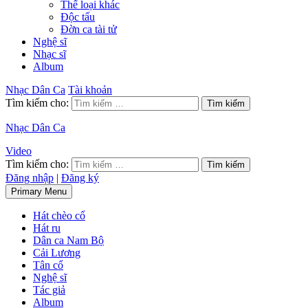
Thể loại khác
Độc tấu
Đờn ca tài tử
Nghệ sĩ
Nhạc sĩ
Album
Nhạc Dân Ca
Tài khoản
Tìm kiếm cho:
Nhạc Dân Ca
Video
Tìm kiếm cho:
Đăng nhập
|
Đăng ký
Primary Menu
Hát chèo cổ
Hát ru
Dân ca Nam Bộ
Cải Lương
Tân cổ
Nghệ sĩ
Tác giả
Album