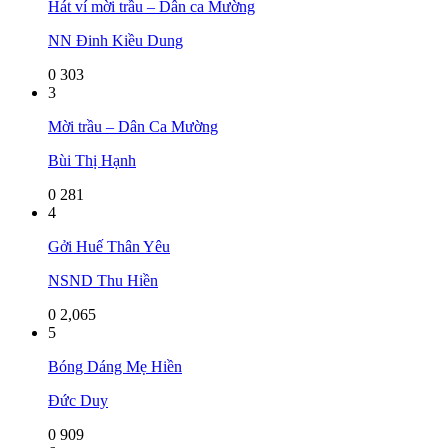
Hát ví mời trầu – Dân ca Mường
NN Đinh Kiều Dung
0
303
3
Mời trầu – Dân Ca Mường
Bùi Thị Hạnh
0
281
4
Gởi Huế Thân Yêu
NSND Thu Hiền
0
2,065
5
Bóng Dáng Mẹ Hiền
Đức Duy
0
909