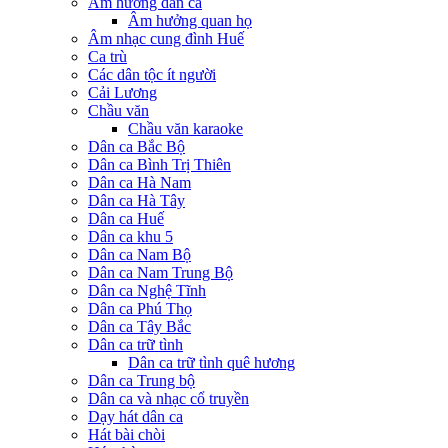
Âm hưởng dân ca
Âm hưởng quan họ
Âm nhạc cung đình Huế
Ca trù
Các dân tộc ít người
Cải Lương
Chầu văn
Chầu văn karaoke
Dân ca Bắc Bộ
Dân ca Bình Trị Thiên
Dân ca Hà Nam
Dân ca Hà Tây
Dân ca Huế
Dân ca khu 5
Dân ca Nam Bộ
Dân ca Nam Trung Bộ
Dân ca Nghệ Tĩnh
Dân ca Phú Thọ
Dân ca Tây Bắc
Dân ca trữ tình
Dân ca trữ tình quê hương
Dân ca Trung bộ
Dân ca và nhạc cổ truyền
Dạy hát dân ca
Hát bài chòi