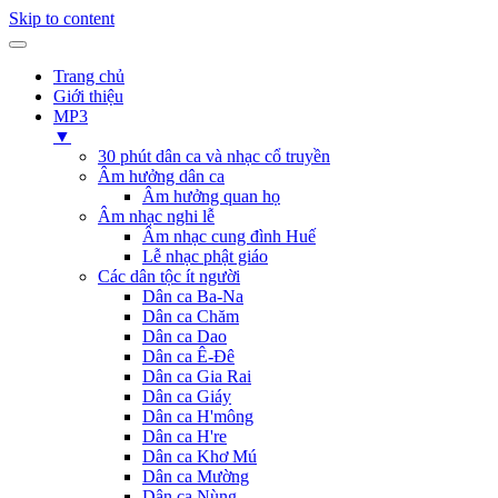
Skip to content
Trang chủ
Giới thiệu
MP3
▼
30 phút dân ca và nhạc cổ truyền
Âm hưởng dân ca
Âm hưởng quan họ
Âm nhạc nghi lễ
Âm nhạc cung đình Huế
Lễ nhạc phật giáo
Các dân tộc ít người
Dân ca Ba-Na
Dân ca Chăm
Dân ca Dao
Dân ca Ê-Đê
Dân ca Gia Rai
Dân ca Giáy
Dân ca H'mông
Dân ca H're
Dân ca Khơ Mú
Dân ca Mường
Dân ca Nùng