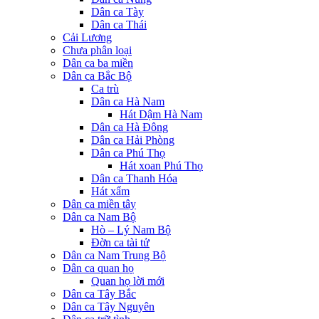
Dân ca Tày
Dân ca Thái
Cải Lương
Chưa phân loại
Dân ca ba miền
Dân ca Bắc Bộ
Ca trù
Dân ca Hà Nam
Hát Dậm Hà Nam
Dân ca Hà Đông
Dân ca Hải Phòng
Dân ca Phú Thọ
Hát xoan Phú Thọ
Dân ca Thanh Hóa
Hát xẩm
Dân ca miền tây
Dân ca Nam Bộ
Hò – Lý Nam Bộ
Đờn ca tài tử
Dân ca Nam Trung Bộ
Dân ca quan họ
Quan họ lời mới
Dân ca Tây Bắc
Dân ca Tây Nguyên