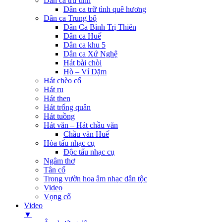
Dân ca trữ tình
Dân ca trữ tình quê hương
Dân ca Trung bộ
Dân Ca Bình Trị Thiên
Dân ca Huế
Dân ca khu 5
Dân ca Xứ Nghệ
Hát bài chòi
Hò – Ví Dặm
Hát chèo cổ
Hát ru
Hát then
Hát trống quân
Hát tuồng
Hát văn – Hát chầu văn
Chầu văn Huế
Hòa tấu nhạc cụ
Độc tấu nhạc cụ
Ngâm thơ
Tân cổ
Trong vườn hoa âm nhạc dân tộc
Video
Vọng cổ
Video
▼