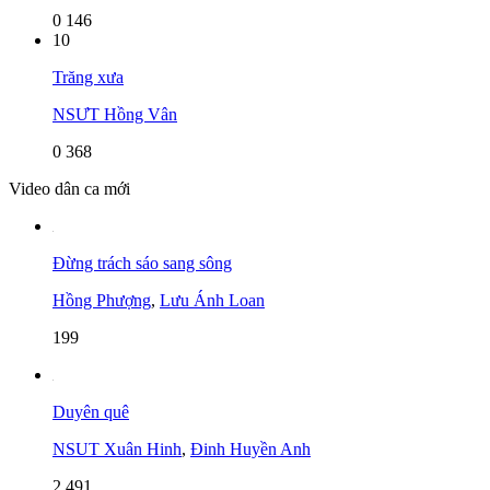
0
146
10
Trăng xưa
NSƯT Hồng Vân
0
368
Video dân ca mới
Đừng trách sáo sang sông
Hồng Phượng
,
Lưu Ánh Loan
199
Duyên quê
NSUT Xuân Hinh
,
Đinh Huyền Anh
2,491