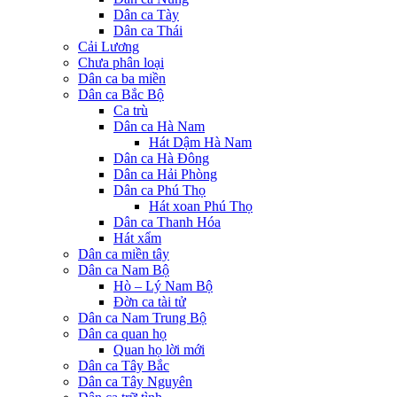
Dân ca Tày
Dân ca Thái
Cải Lương
Chưa phân loại
Dân ca ba miền
Dân ca Bắc Bộ
Ca trù
Dân ca Hà Nam
Hát Dậm Hà Nam
Dân ca Hà Đông
Dân ca Hải Phòng
Dân ca Phú Thọ
Hát xoan Phú Thọ
Dân ca Thanh Hóa
Hát xẩm
Dân ca miền tây
Dân ca Nam Bộ
Hò – Lý Nam Bộ
Đờn ca tài tử
Dân ca Nam Trung Bộ
Dân ca quan họ
Quan họ lời mới
Dân ca Tây Bắc
Dân ca Tây Nguyên