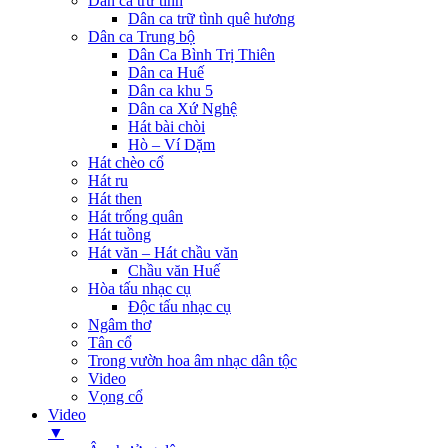
Dân ca trữ tình
Dân ca trữ tình quê hương
Dân ca Trung bộ
Dân Ca Bình Trị Thiên
Dân ca Huế
Dân ca khu 5
Dân ca Xứ Nghệ
Hát bài chòi
Hò – Ví Dặm
Hát chèo cổ
Hát ru
Hát then
Hát trống quân
Hát tuồng
Hát văn – Hát chầu văn
Chầu văn Huế
Hòa tấu nhạc cụ
Độc tấu nhạc cụ
Ngâm thơ
Tân cổ
Trong vườn hoa âm nhạc dân tộc
Video
Vọng cổ
Video
▼