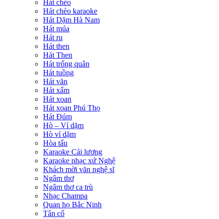
Hát chèo
Hát chèo karaoke
Hát Dặm Hà Nam
Hát múa
Hát ru
Hát then
Hát Then
Hát trống quân
Hát tuồng
Hát văn
Hát xẩm
Hát xoan
Hát xoan Phú Thọ
Hát Đúm
Hò – Ví dặm
Hò ví dặm
Hòa tấu
Karaoke Cải lương
Karaoke nhạc xứ Nghệ
Khách mời văn nghệ sĩ
Ngâm thơ
Ngâm thơ ca trù
Nhạc Champa
Quan họ Bắc Ninh
Tân cổ