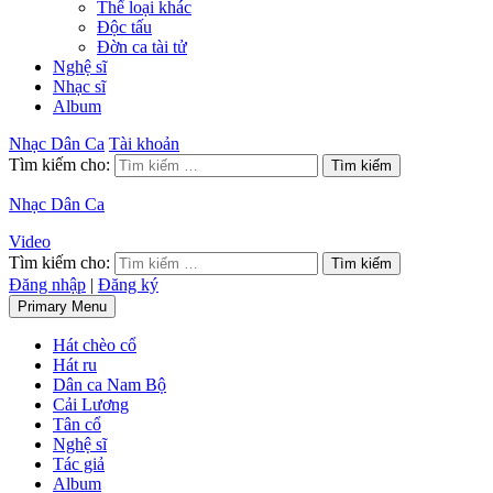
Thể loại khác
Độc tấu
Đờn ca tài tử
Nghệ sĩ
Nhạc sĩ
Album
Nhạc Dân Ca
Tài khoản
Tìm kiếm cho:
Nhạc Dân Ca
Video
Tìm kiếm cho:
Đăng nhập
|
Đăng ký
Primary Menu
Hát chèo cổ
Hát ru
Dân ca Nam Bộ
Cải Lương
Tân cổ
Nghệ sĩ
Tác giả
Album