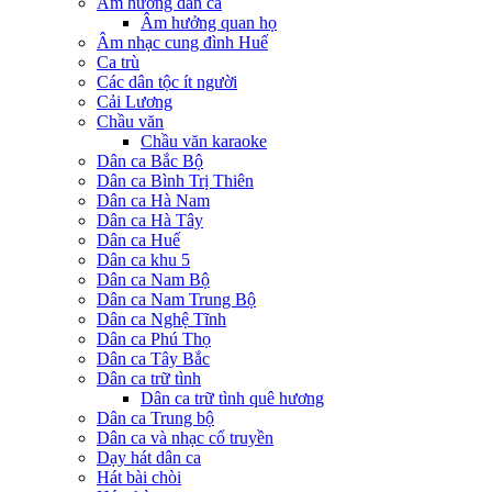
Âm hưởng dân ca
Âm hưởng quan họ
Âm nhạc cung đình Huế
Ca trù
Các dân tộc ít người
Cải Lương
Chầu văn
Chầu văn karaoke
Dân ca Bắc Bộ
Dân ca Bình Trị Thiên
Dân ca Hà Nam
Dân ca Hà Tây
Dân ca Huế
Dân ca khu 5
Dân ca Nam Bộ
Dân ca Nam Trung Bộ
Dân ca Nghệ Tĩnh
Dân ca Phú Thọ
Dân ca Tây Bắc
Dân ca trữ tình
Dân ca trữ tình quê hương
Dân ca Trung bộ
Dân ca và nhạc cổ truyền
Dạy hát dân ca
Hát bài chòi