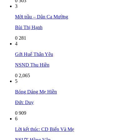
0
303
3
Mời trầu – Dân Ca Mường
Bùi Thị Hạnh
0
281
4
Gởi Huế Thân Yêu
NSND Thu Hiền
0
2,065
5
Bóng Dáng Mẹ Hiền
Đức Duy
0
909
6
Lời kết thúc: CD Biển Và Mẹ
NSƯT Hồng Vân