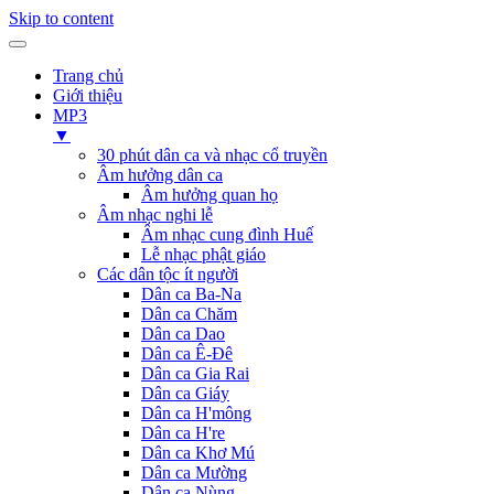
Skip to content
Trang chủ
Giới thiệu
MP3
▼
30 phút dân ca và nhạc cổ truyền
Âm hưởng dân ca
Âm hưởng quan họ
Âm nhạc nghi lễ
Âm nhạc cung đình Huế
Lễ nhạc phật giáo
Các dân tộc ít người
Dân ca Ba-Na
Dân ca Chăm
Dân ca Dao
Dân ca Ê-Đê
Dân ca Gia Rai
Dân ca Giáy
Dân ca H'mông
Dân ca H're
Dân ca Khơ Mú
Dân ca Mường
Dân ca Nùng