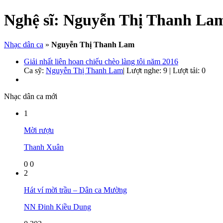
Nghệ sĩ:
Nguyễn Thị Thanh La
Nhạc dân ca
»
Nguyễn Thị Thanh Lam
Giải nhất liên hoan chiếu chèo làng tôi năm 2016
Ca sỹ:
Nguyễn Thị Thanh Lam
|
Lượt nghe: 9 | Lượt tải: 0
Nhạc dân ca mới
1
Mời rượu
Thanh Xuân
0
0
2
Hát ví mời trầu – Dân ca Mường
NN Đinh Kiều Dung