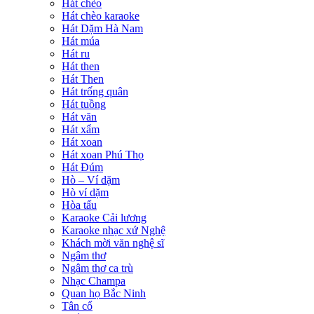
Hát chèo
Hát chèo karaoke
Hát Dặm Hà Nam
Hát múa
Hát ru
Hát then
Hát Then
Hát trống quân
Hát tuồng
Hát văn
Hát xẩm
Hát xoan
Hát xoan Phú Thọ
Hát Đúm
Hò – Ví dặm
Hò ví dặm
Hòa tấu
Karaoke Cải lương
Karaoke nhạc xứ Nghệ
Khách mời văn nghệ sĩ
Ngâm thơ
Ngâm thơ ca trù
Nhạc Champa
Quan họ Bắc Ninh
Tân cổ