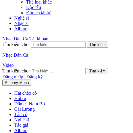
Thể loại khác
Độc tấu
Đờn ca tài tử
Nghệ sĩ
Nhạc sĩ
Album
Nhạc Dân Ca
Tài khoản
Tìm kiếm cho:
Nhạc Dân Ca
Video
Tìm kiếm cho:
Đăng nhập
|
Đăng ký
Primary Menu
Hát chèo cổ
Hát ru
Dân ca Nam Bộ
Cải Lương
Tân cổ
Nghệ sĩ
Tác giả
Album