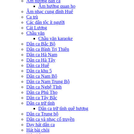
Âm hưởng dân ca
Âm hưởng quan họ
Âm nhạc cung đình Huế
Ca trù
Các dân tộc ít người
Cải Lương
Chầu văn
Chầu văn karaoke
Dân ca Bắc Bộ
Dân ca Bình Trị Thiên
Dân ca Hà Nam
Dân ca Hà Tây
Dân ca Huế
Dân ca khu 5
Dân ca Nam Bộ
Dân ca Nam Trung Bộ
Dân ca Nghệ Tĩnh
Dân ca Phú Thọ
Dân ca Tây Bắc
Dân ca trữ tình
Dân ca trữ tình quê hương
Dân ca Trung bộ
Dân ca và nhạc cổ truyền
Dạy hát dân ca
Hát bài chòi