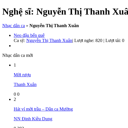
Nghệ sĩ:
Nguyễn Thị Thanh Xu
Nhạc dân ca
»
Nguyễn Thị Thanh Xuân
Neo đậu bến quê
Ca sỹ:
Nguyễn Thị Thanh Xuân
|
Lượt nghe: 820 | Lượt tải: 0
Nhạc dân ca mới
1
Mời rượu
Thanh Xuân
0
0
2
Hát ví mời trầu – Dân ca Mường
NN Đinh Kiều Dung