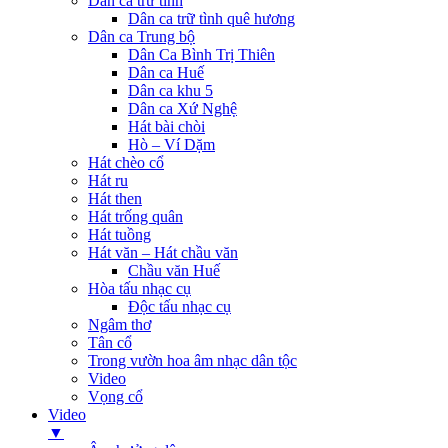
Dân ca trữ tình
Dân ca trữ tình quê hương
Dân ca Trung bộ
Dân Ca Bình Trị Thiên
Dân ca Huế
Dân ca khu 5
Dân ca Xứ Nghệ
Hát bài chòi
Hò – Ví Dặm
Hát chèo cổ
Hát ru
Hát then
Hát trống quân
Hát tuồng
Hát văn – Hát chầu văn
Chầu văn Huế
Hòa tấu nhạc cụ
Độc tấu nhạc cụ
Ngâm thơ
Tân cổ
Trong vườn hoa âm nhạc dân tộc
Video
Vọng cổ
Video
▼