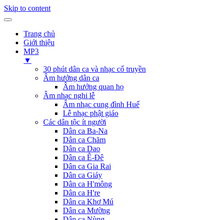
Skip to content
Trang chủ
Giới thiệu
MP3
▼
30 phút dân ca và nhạc cổ truyền
Âm hưởng dân ca
Âm hưởng quan họ
Âm nhạc nghi lễ
Âm nhạc cung đình Huế
Lễ nhạc phật giáo
Các dân tộc ít người
Dân ca Ba-Na
Dân ca Chăm
Dân ca Dao
Dân ca Ê-Đê
Dân ca Gia Rai
Dân ca Giáy
Dân ca H'mông
Dân ca H're
Dân ca Khơ Mú
Dân ca Mường
Dân ca Nùng