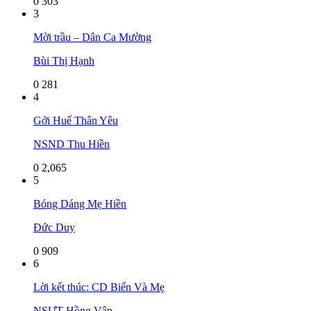
0
303
3
Mời trầu – Dân Ca Mường
Bùi Thị Hạnh
0
281
4
Gởi Huế Thân Yêu
NSND Thu Hiền
0
2,065
5
Bóng Dáng Mẹ Hiền
Đức Duy
0
909
6
Lời kết thúc: CD Biển Và Mẹ
NSƯT Hồng Vân