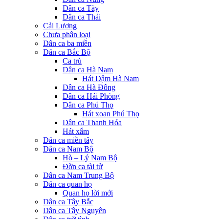
Dân ca Tày
Dân ca Thái
Cải Lương
Chưa phân loại
Dân ca ba miền
Dân ca Bắc Bộ
Ca trù
Dân ca Hà Nam
Hát Dậm Hà Nam
Dân ca Hà Đông
Dân ca Hải Phòng
Dân ca Phú Thọ
Hát xoan Phú Thọ
Dân ca Thanh Hóa
Hát xẩm
Dân ca miền tây
Dân ca Nam Bộ
Hò – Lý Nam Bộ
Đờn ca tài tử
Dân ca Nam Trung Bộ
Dân ca quan họ
Quan họ lời mới
Dân ca Tây Bắc
Dân ca Tây Nguyên