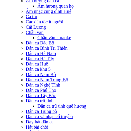
Âm hưởng dân ca
Âm hưởng quan họ
Âm nhạc cung đình Huế
Ca trù
Các dân tộc ít người
Cải Lương
Chầu văn
Chầu văn karaoke
Dân ca Bắc Bộ
Dân ca Bình Trị Thiên
Dân ca Hà Nam
Dân ca Hà Tây
Dân ca Huế
Dân ca khu 5
Dân ca Nam Bộ
Dân ca Nam Trung Bộ
Dân ca Nghệ Tĩnh
Dân ca Phú Thọ
Dân ca Tây Bắc
Dân ca trữ tình
Dân ca trữ tình quê hương
Dân ca Trung bộ
Dân ca và nhạc cổ truyền
Dạy hát dân ca
Hát bài chòi