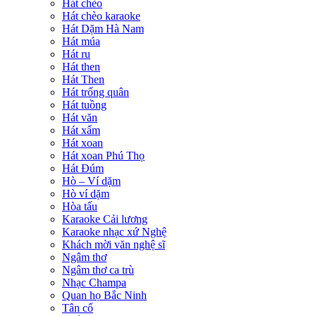
Hát chèo
Hát chèo karaoke
Hát Dặm Hà Nam
Hát múa
Hát ru
Hát then
Hát Then
Hát trống quân
Hát tuồng
Hát văn
Hát xẩm
Hát xoan
Hát xoan Phú Thọ
Hát Đúm
Hò – Ví dặm
Hò ví dặm
Hòa tấu
Karaoke Cải lương
Karaoke nhạc xứ Nghệ
Khách mời văn nghệ sĩ
Ngâm thơ
Ngâm thơ ca trù
Nhạc Champa
Quan họ Bắc Ninh
Tân cổ