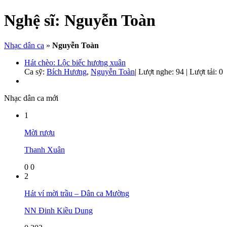
Nghệ sĩ:
Nguyễn Toàn
Nhạc dân ca
»
Nguyễn Toàn
Hát chèo: Lộc biếc hương xuân
Ca sỹ:
Bích Hương
,
Nguyễn Toàn
|
Lượt nghe: 94 | Lượt tải: 0
Nhạc dân ca mới
1
Mời rượu
Thanh Xuân
0
0
2
Hát ví mời trầu – Dân ca Mường
NN Đinh Kiều Dung