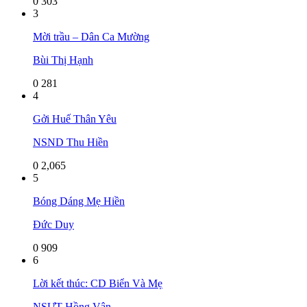
0
303
3
Mời trầu – Dân Ca Mường
Bùi Thị Hạnh
0
281
4
Gởi Huế Thân Yêu
NSND Thu Hiền
0
2,065
5
Bóng Dáng Mẹ Hiền
Đức Duy
0
909
6
Lời kết thúc: CD Biển Và Mẹ
NSƯT Hồng Vân