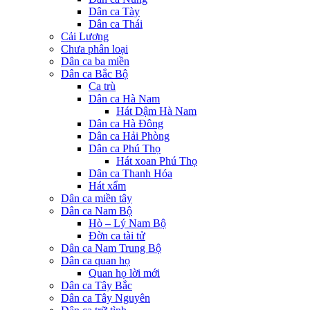
Dân ca Tày
Dân ca Thái
Cải Lương
Chưa phân loại
Dân ca ba miền
Dân ca Bắc Bộ
Ca trù
Dân ca Hà Nam
Hát Dậm Hà Nam
Dân ca Hà Đông
Dân ca Hải Phòng
Dân ca Phú Thọ
Hát xoan Phú Thọ
Dân ca Thanh Hóa
Hát xẩm
Dân ca miền tây
Dân ca Nam Bộ
Hò – Lý Nam Bộ
Đờn ca tài tử
Dân ca Nam Trung Bộ
Dân ca quan họ
Quan họ lời mới
Dân ca Tây Bắc
Dân ca Tây Nguyên