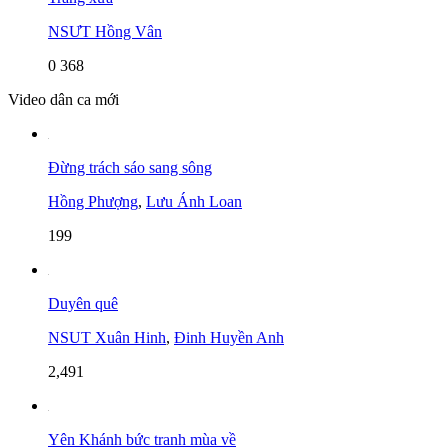
NSƯT Hồng Vân
0
368
Video dân ca mới
Đừng trách sáo sang sông
Hồng Phượng
,
Lưu Ánh Loan
199
Duyên quê
NSUT Xuân Hinh
,
Đinh Huyền Anh
2,491
Yên Khánh bức tranh mùa về