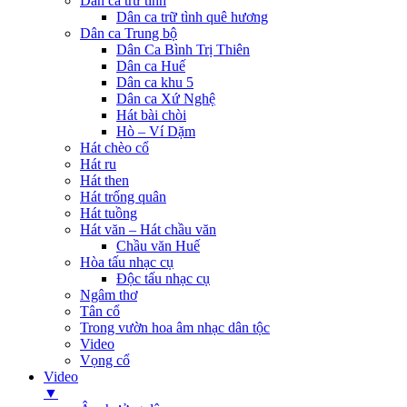
Dân ca trữ tình
Dân ca trữ tình quê hương
Dân ca Trung bộ
Dân Ca Bình Trị Thiên
Dân ca Huế
Dân ca khu 5
Dân ca Xứ Nghệ
Hát bài chòi
Hò – Ví Dặm
Hát chèo cổ
Hát ru
Hát then
Hát trống quân
Hát tuồng
Hát văn – Hát chầu văn
Chầu văn Huế
Hòa tấu nhạc cụ
Độc tấu nhạc cụ
Ngâm thơ
Tân cổ
Trong vườn hoa âm nhạc dân tộc
Video
Vọng cổ
Video
▼