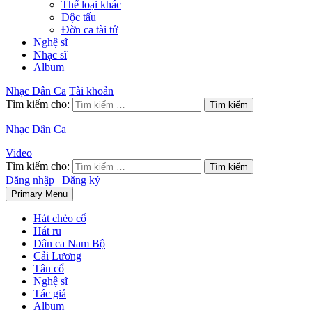
Thể loại khác
Độc tấu
Đờn ca tài tử
Nghệ sĩ
Nhạc sĩ
Album
Nhạc Dân Ca
Tài khoản
Tìm kiếm cho:
Nhạc Dân Ca
Video
Tìm kiếm cho:
Đăng nhập
|
Đăng ký
Primary Menu
Hát chèo cổ
Hát ru
Dân ca Nam Bộ
Cải Lương
Tân cổ
Nghệ sĩ
Tác giả
Album