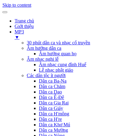
Skip to content
Trang chủ
Giới thiệu
MP3
▼
30 phút dân ca và nhạc cổ truyền
Âm hưởng dân ca
Âm hưởng quan họ
Âm nhạc nghi lễ
Âm nhạc cung đình Huế
Lễ nhạc phật giáo
Các dân tộc ít người
Dân ca Ba-Na
Dân ca Chăm
Dân ca Dao
Dân ca Ê-Đê
Dân ca Gia Rai
Dân ca Giáy
Dân ca H'mông
Dân ca H're
Dân ca Khơ Mú
Dân ca Mường
Dân ca Nùng