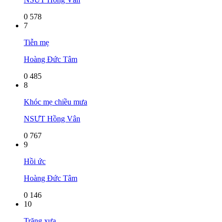
0
578
7
Tiễn mẹ
Hoàng Đức Tâm
0
485
8
Khóc mẹ chiều mưa
NSƯT Hồng Vân
0
767
9
Hồi ức
Hoàng Đức Tâm
0
146
10
Trăng xưa