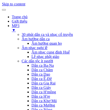
Skip to content
Trang chủ
Giới thiệu
MP3
▼
30 phút dân ca và nhạc cổ truyền
Âm hưởng dân ca
Âm hưởng quan họ
Âm nhạc nghi lễ
Âm nhạc cung đình Huế
Lễ nhạc phật giáo
Các dân tộc ít người
Dân ca Ba-Na
Dân ca Chăm
Dân ca Dao
Dân ca Ê-Đê
Dân ca Gia Rai
Dân ca Giáy
Dân ca H'mông
Dân ca H're
Dân ca Khơ Mú
Dân ca Mường
Dân ca Nùng