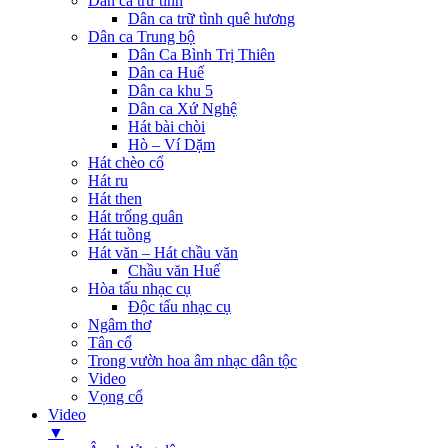
Dân ca trữ tình
Dân ca trữ tình quê hương
Dân ca Trung bộ
Dân Ca Bình Trị Thiên
Dân ca Huế
Dân ca khu 5
Dân ca Xứ Nghệ
Hát bài chòi
Hò – Ví Dặm
Hát chèo cổ
Hát ru
Hát then
Hát trống quân
Hát tuồng
Hát văn – Hát chầu văn
Chầu văn Huế
Hòa tấu nhạc cụ
Độc tấu nhạc cụ
Ngâm thơ
Tân cổ
Trong vườn hoa âm nhạc dân tộc
Video
Vọng cổ
Video
▼