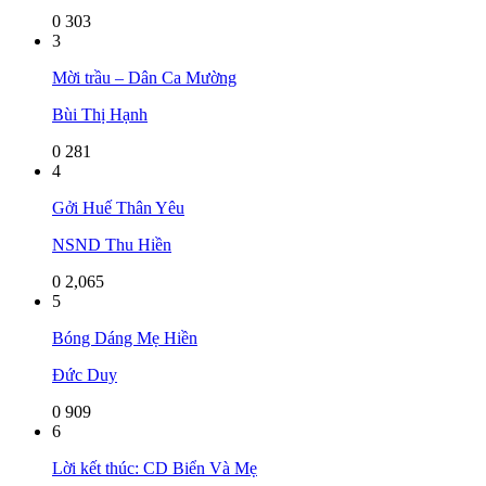
0
303
3
Mời trầu – Dân Ca Mường
Bùi Thị Hạnh
0
281
4
Gởi Huế Thân Yêu
NSND Thu Hiền
0
2,065
5
Bóng Dáng Mẹ Hiền
Đức Duy
0
909
6
Lời kết thúc: CD Biển Và Mẹ