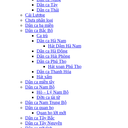
Dân ca Tày
Dân ca Thái
Cải Lương
Chưa phân loại
Dân ca ba miền
Dân ca Bắc Bộ
Ca trù
Dân ca Hà Nam
Hát Dậm Hà Nam
Dân ca Hà Đông
Dân ca Hải Phòng
Dân ca Phú Thọ
Hát xoan Phú Thọ
Dân ca Thanh Hóa
Hát xẩm
Dân ca miền tây
Dân ca Nam Bộ
Hò – Lý Nam Bộ
Đờn ca tài tử
Dân ca Nam Trung Bộ
Dân ca quan họ
Quan họ lời mới
Dân ca Tây Bắc
Dân ca Tây Nguyên