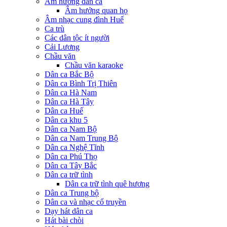
Âm hưởng dân ca
Âm hưởng quan họ
Âm nhạc cung đình Huế
Ca trù
Các dân tộc ít người
Cải Lương
Chầu văn
Chầu văn karaoke
Dân ca Bắc Bộ
Dân ca Bình Trị Thiên
Dân ca Hà Nam
Dân ca Hà Tây
Dân ca Huế
Dân ca khu 5
Dân ca Nam Bộ
Dân ca Nam Trung Bộ
Dân ca Nghệ Tĩnh
Dân ca Phú Thọ
Dân ca Tây Bắc
Dân ca trữ tình
Dân ca trữ tình quê hương
Dân ca Trung bộ
Dân ca và nhạc cổ truyền
Dạy hát dân ca
Hát bài chòi