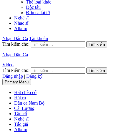
Thể loại khác
Độc tấu
Đờn ca tài tử
Nghệ sĩ
Nhạc sĩ
Album
Nhạc Dân Ca
Tài khoản
Tìm kiếm cho:
Nhạc Dân Ca
Video
Tìm kiếm cho:
Đăng nhập
|
Đăng ký
Primary Menu
Hát chèo cổ
Hát ru
Dân ca Nam Bộ
Cải Lương
Tân cổ
Nghệ sĩ
Tác giả
Album