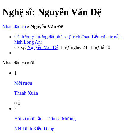
Nghệ sĩ:
Nguyễn Văn Đệ
Nhạc dân ca
»
Nguyễn Văn Đệ
Cải lương: hương đất phù sa (Trích đoạn Bến cũ – truyền
hình Long An)
Ca sỹ:
Nguyễn Văn Đệ
|
Lượt nghe: 24 | Lượt tải: 0
Nhạc dân ca mới
1
Mời rượu
Thanh Xuân
0
0
2
Hát ví mời trầu – Dân ca Mường
NN Đinh Kiều Dung