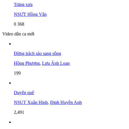
Trăng xưa
NSƯT Hồng Vân
0
368
Video dân ca mới
Đừng trách sáo sang sông
Hồng Phượng
,
Lưu Ánh Loan
199
Duyên quê
NSUT Xuân Hinh
,
Đinh Huyền Anh
2,491