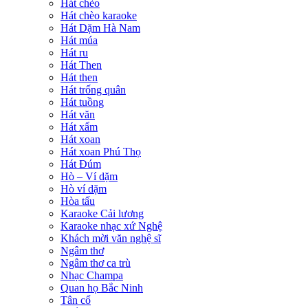
Hát chèo
Hát chèo karaoke
Hát Dặm Hà Nam
Hát múa
Hát ru
Hát Then
Hát then
Hát trống quân
Hát tuồng
Hát văn
Hát xẩm
Hát xoan
Hát xoan Phú Thọ
Hát Đúm
Hò – Ví dặm
Hò ví dặm
Hòa tấu
Karaoke Cải lương
Karaoke nhạc xứ Nghệ
Khách mời văn nghệ sĩ
Ngâm thơ
Ngâm thơ ca trù
Nhạc Champa
Quan họ Bắc Ninh
Tân cổ