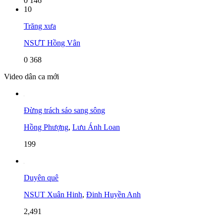
0
146
10
Trăng xưa
NSƯT Hồng Vân
0
368
Video dân ca mới
Đừng trách sáo sang sông
Hồng Phượng
,
Lưu Ánh Loan
199
Duyên quê
NSUT Xuân Hinh
,
Đinh Huyền Anh
2,491