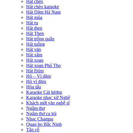
Hát chèo
Hát chèo karaoke
Hát Dặm Hà Nam
Hát múa
Hát ru
Hát then
Hát Then
Hát trống quân
Hát tuồng
Hát văn
Hát xẩm
Hát xoan
Hát xoan Phú Thọ
Hát Đúm
Hò – Ví dặm
Hò ví dặm
Hòa tấu
Karaoke Cải lương
Karaoke nhạc xứ Nghệ
Khách mời văn nghệ sĩ
Ngâm thơ
Ngâm thơ ca trù
Nhạc Champa
Quan họ Bắc Ninh
Tân cổ