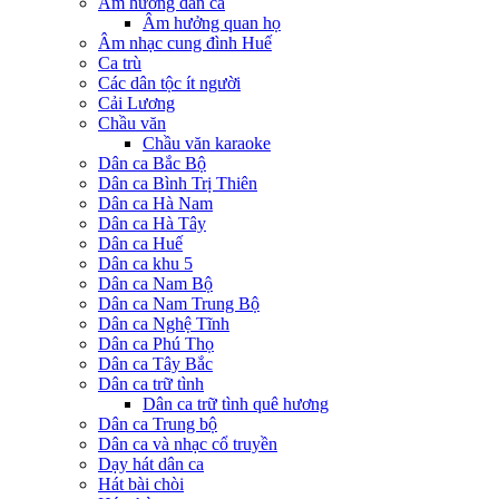
Âm hưởng dân ca
Âm hưởng quan họ
Âm nhạc cung đình Huế
Ca trù
Các dân tộc ít người
Cải Lương
Chầu văn
Chầu văn karaoke
Dân ca Bắc Bộ
Dân ca Bình Trị Thiên
Dân ca Hà Nam
Dân ca Hà Tây
Dân ca Huế
Dân ca khu 5
Dân ca Nam Bộ
Dân ca Nam Trung Bộ
Dân ca Nghệ Tĩnh
Dân ca Phú Thọ
Dân ca Tây Bắc
Dân ca trữ tình
Dân ca trữ tình quê hương
Dân ca Trung bộ
Dân ca và nhạc cổ truyền
Dạy hát dân ca
Hát bài chòi