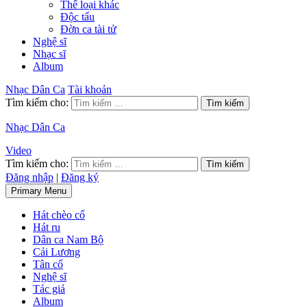
Thể loại khác
Độc tấu
Đờn ca tài tử
Nghệ sĩ
Nhạc sĩ
Album
Nhạc Dân Ca
Tài khoản
Tìm kiếm cho:
Nhạc Dân Ca
Video
Tìm kiếm cho:
Đăng nhập
|
Đăng ký
Primary Menu
Hát chèo cổ
Hát ru
Dân ca Nam Bộ
Cải Lương
Tân cổ
Nghệ sĩ
Tác giả
Album