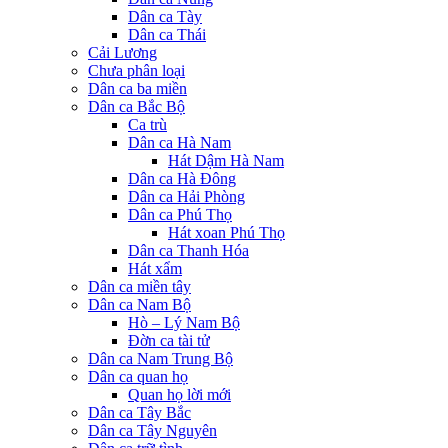
Dân ca Tày
Dân ca Thái
Cải Lương
Chưa phân loại
Dân ca ba miền
Dân ca Bắc Bộ
Ca trù
Dân ca Hà Nam
Hát Dậm Hà Nam
Dân ca Hà Đông
Dân ca Hải Phòng
Dân ca Phú Thọ
Hát xoan Phú Thọ
Dân ca Thanh Hóa
Hát xẩm
Dân ca miền tây
Dân ca Nam Bộ
Hò – Lý Nam Bộ
Đờn ca tài tử
Dân ca Nam Trung Bộ
Dân ca quan họ
Quan họ lời mới
Dân ca Tây Bắc
Dân ca Tây Nguyên