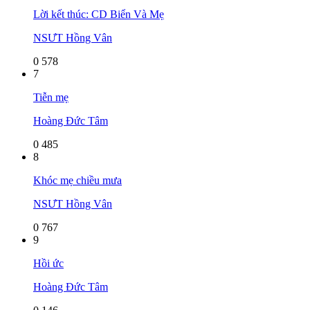
Lời kết thúc: CD Biển Và Mẹ
NSƯT Hồng Vân
0
578
7
Tiễn mẹ
Hoàng Đức Tâm
0
485
8
Khóc mẹ chiều mưa
NSƯT Hồng Vân
0
767
9
Hồi ức
Hoàng Đức Tâm