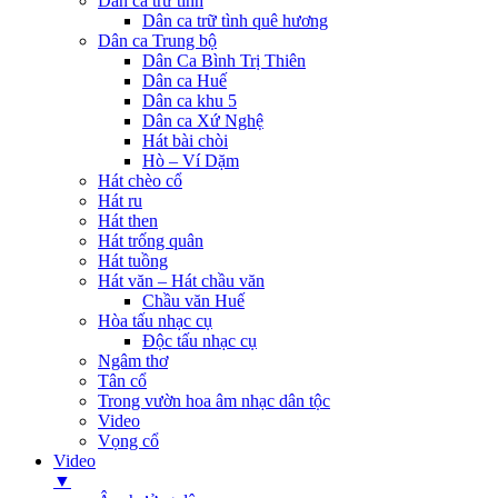
Dân ca trữ tình
Dân ca trữ tình quê hương
Dân ca Trung bộ
Dân Ca Bình Trị Thiên
Dân ca Huế
Dân ca khu 5
Dân ca Xứ Nghệ
Hát bài chòi
Hò – Ví Dặm
Hát chèo cổ
Hát ru
Hát then
Hát trống quân
Hát tuồng
Hát văn – Hát chầu văn
Chầu văn Huế
Hòa tấu nhạc cụ
Độc tấu nhạc cụ
Ngâm thơ
Tân cổ
Trong vườn hoa âm nhạc dân tộc
Video
Vọng cổ
Video
▼