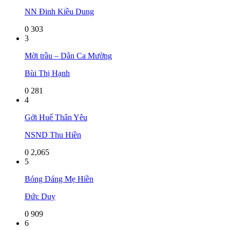
NN Đinh Kiều Dung
0
303
3
Mời trầu – Dân Ca Mường
Bùi Thị Hạnh
0
281
4
Gởi Huế Thân Yêu
NSND Thu Hiền
0
2,065
5
Bóng Dáng Mẹ Hiền
Đức Duy
0
909
6