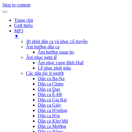
Skip to content
Trang chủ
Giới thiệu
MP3
▼
30 phút dân ca và nhạc cổ truyền
Âm hưởng dân ca
Âm hưởng quan họ
Âm nhạc nghi lễ
Âm nhạc cung đình Huế
Lễ nhạc phật giáo
Các dân tộc ít người
Dân ca Ba-Na
Dân ca Chăm
Dân ca Dao
Dân ca Ê-Đê
Dân ca Gia Rai
Dân ca Giáy
Dân ca H'mông
Dân ca H're
Dân ca Khơ Mú
Dân ca Mường
Dân ca Nùng