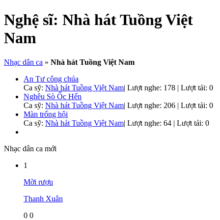
Nghệ sĩ:
Nhà hát Tuồng Việt
Nam
Nhạc dân ca
»
Nhà hát Tuồng Việt Nam
An Tư công chúa
Ca sỹ:
Nhà hát Tuồng Việt Nam
|
Lượt nghe: 178 | Lượt tải: 0
Nghêu Sò Ốc Hến
Ca sỹ:
Nhà hát Tuồng Việt Nam
|
Lượt nghe: 206 | Lượt tải: 0
Màn trống hội
Ca sỹ:
Nhà hát Tuồng Việt Nam
|
Lượt nghe: 64 | Lượt tải: 0
Nhạc dân ca mới
1
Mời rượu
Thanh Xuân
0
0