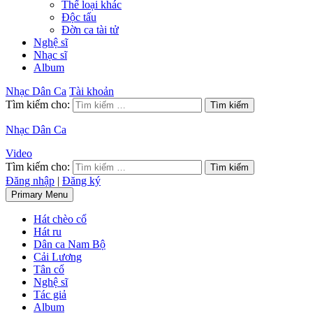
Thể loại khác
Độc tấu
Đờn ca tài tử
Nghệ sĩ
Nhạc sĩ
Album
Nhạc Dân Ca
Tài khoản
Tìm kiếm cho:
Nhạc Dân Ca
Video
Tìm kiếm cho:
Đăng nhập
|
Đăng ký
Primary Menu
Hát chèo cổ
Hát ru
Dân ca Nam Bộ
Cải Lương
Tân cổ
Nghệ sĩ
Tác giả
Album