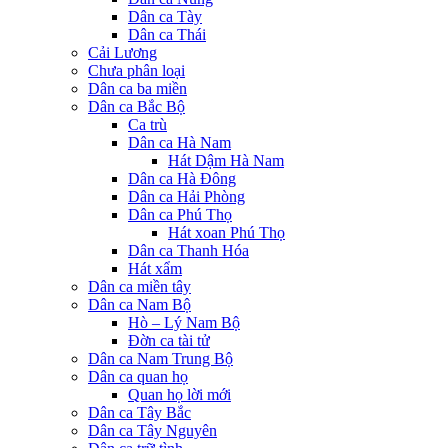
Dân ca Tày
Dân ca Thái
Cải Lương
Chưa phân loại
Dân ca ba miền
Dân ca Bắc Bộ
Ca trù
Dân ca Hà Nam
Hát Dậm Hà Nam
Dân ca Hà Đông
Dân ca Hải Phòng
Dân ca Phú Thọ
Hát xoan Phú Thọ
Dân ca Thanh Hóa
Hát xẩm
Dân ca miền tây
Dân ca Nam Bộ
Hò – Lý Nam Bộ
Đờn ca tài tử
Dân ca Nam Trung Bộ
Dân ca quan họ
Quan họ lời mới
Dân ca Tây Bắc
Dân ca Tây Nguyên