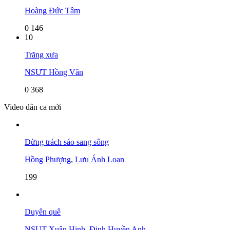
Hoàng Đức Tâm
0
146
10
Trăng xưa
NSƯT Hồng Vân
0
368
Video dân ca mới
Đừng trách sáo sang sông
Hồng Phượng
,
Lưu Ánh Loan
199
Duyên quê
NSUT Xuân Hinh
,
Đinh Huyền Anh