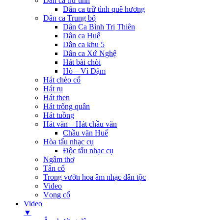
Dân ca trữ tình
Dân ca trữ tình quê hương
Dân ca Trung bộ
Dân Ca Bình Trị Thiên
Dân ca Huế
Dân ca khu 5
Dân ca Xứ Nghệ
Hát bài chòi
Hò – Ví Dặm
Hát chèo cổ
Hát ru
Hát then
Hát trống quân
Hát tuồng
Hát văn – Hát chầu văn
Chầu văn Huế
Hòa tấu nhạc cụ
Độc tấu nhạc cụ
Ngâm thơ
Tân cổ
Trong vườn hoa âm nhạc dân tộc
Video
Vọng cổ
Video
▼