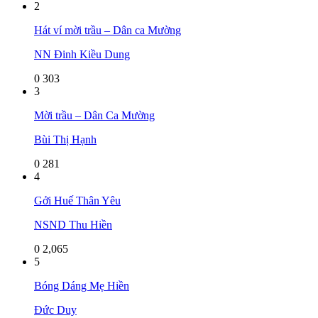
2
Hát ví mời trầu – Dân ca Mường
NN Đinh Kiều Dung
0
303
3
Mời trầu – Dân Ca Mường
Bùi Thị Hạnh
0
281
4
Gởi Huế Thân Yêu
NSND Thu Hiền
0
2,065
5
Bóng Dáng Mẹ Hiền
Đức Duy