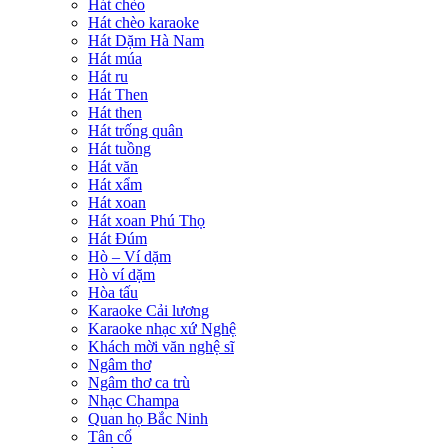
Hát chèo
Hát chèo karaoke
Hát Dặm Hà Nam
Hát múa
Hát ru
Hát Then
Hát then
Hát trống quân
Hát tuồng
Hát văn
Hát xẩm
Hát xoan
Hát xoan Phú Thọ
Hát Đúm
Hò – Ví dặm
Hò ví dặm
Hòa tấu
Karaoke Cải lương
Karaoke nhạc xứ Nghệ
Khách mời văn nghệ sĩ
Ngâm thơ
Ngâm thơ ca trù
Nhạc Champa
Quan họ Bắc Ninh
Tân cổ