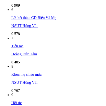
0
909
6
Lời kết thúc: CD Biển Và Mẹ
NSƯT Hồng Vân
0
578
7
Tiễn mẹ
Hoàng Đức Tâm
0
485
8
Khóc mẹ chiều mưa
NSƯT Hồng Vân
0
767
9
Hồi ức