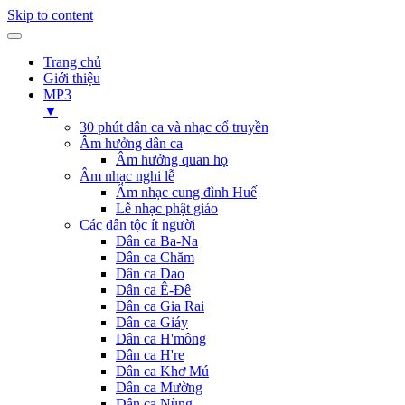
Skip to content
Trang chủ
Giới thiệu
MP3
▼
30 phút dân ca và nhạc cổ truyền
Âm hưởng dân ca
Âm hưởng quan họ
Âm nhạc nghi lễ
Âm nhạc cung đình Huế
Lễ nhạc phật giáo
Các dân tộc ít người
Dân ca Ba-Na
Dân ca Chăm
Dân ca Dao
Dân ca Ê-Đê
Dân ca Gia Rai
Dân ca Giáy
Dân ca H'mông
Dân ca H're
Dân ca Khơ Mú
Dân ca Mường
Dân ca Nùng