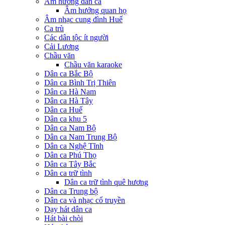
Âm hưởng dân ca
Âm hưởng quan họ
Âm nhạc cung đình Huế
Ca trù
Các dân tộc ít người
Cải Lương
Chầu văn
Chầu văn karaoke
Dân ca Bắc Bộ
Dân ca Bình Trị Thiên
Dân ca Hà Nam
Dân ca Hà Tây
Dân ca Huế
Dân ca khu 5
Dân ca Nam Bộ
Dân ca Nam Trung Bộ
Dân ca Nghệ Tĩnh
Dân ca Phú Thọ
Dân ca Tây Bắc
Dân ca trữ tình
Dân ca trữ tình quê hương
Dân ca Trung bộ
Dân ca và nhạc cổ truyền
Dạy hát dân ca
Hát bài chòi