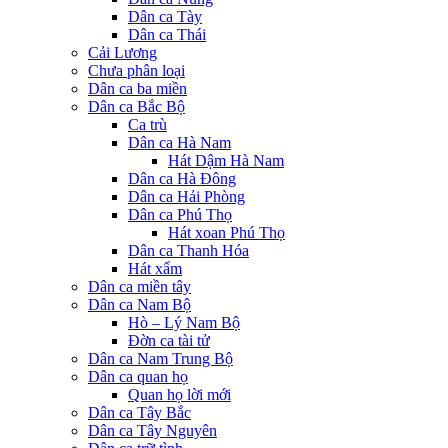
Dân ca Tày
Dân ca Thái
Cải Lương
Chưa phân loại
Dân ca ba miền
Dân ca Bắc Bộ
Ca trù
Dân ca Hà Nam
Hát Dậm Hà Nam
Dân ca Hà Đông
Dân ca Hải Phòng
Dân ca Phú Thọ
Hát xoan Phú Thọ
Dân ca Thanh Hóa
Hát xẩm
Dân ca miền tây
Dân ca Nam Bộ
Hò – Lý Nam Bộ
Đờn ca tài tử
Dân ca Nam Trung Bộ
Dân ca quan họ
Quan họ lời mới
Dân ca Tây Bắc
Dân ca Tây Nguyên