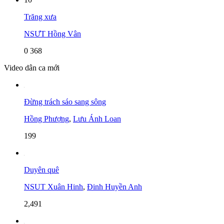
Trăng xưa
NSƯT Hồng Vân
0
368
Video dân ca mới
Đừng trách sáo sang sông
Hồng Phượng
,
Lưu Ánh Loan
199
Duyên quê
NSUT Xuân Hinh
,
Đinh Huyền Anh
2,491