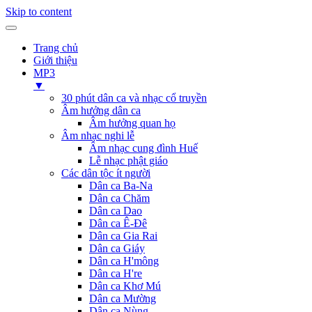
Skip to content
Trang chủ
Giới thiệu
MP3
▼
30 phút dân ca và nhạc cổ truyền
Âm hưởng dân ca
Âm hưởng quan họ
Âm nhạc nghi lễ
Âm nhạc cung đình Huế
Lễ nhạc phật giáo
Các dân tộc ít người
Dân ca Ba-Na
Dân ca Chăm
Dân ca Dao
Dân ca Ê-Đê
Dân ca Gia Rai
Dân ca Giáy
Dân ca H'mông
Dân ca H're
Dân ca Khơ Mú
Dân ca Mường
Dân ca Nùng