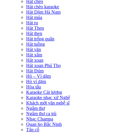
Hát chèo
Hát chèo karaoke
Hát Dặm Hà Nam
Hát múa
Hát ru
Hát Then
Hát then
Hát trống quân
Hát tuồng
Hát văn
Hát xẩm
Hát xoan
Hát xoan Phú Thọ
Hát Đúm
Hò – Ví dặm
Hò ví dặm
Hòa tấu
Karaoke Cải lương
Karaoke nhạc xứ Nghệ
Khách mời văn nghệ sĩ
Ngâm thơ
Ngâm thơ ca trù
Nhạc Champa
Quan họ Bắc Ninh
Tân cổ