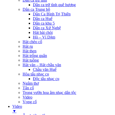
Dân ca trữ tình
Dân ca trữ tình quê hương
Dân ca Trung bộ
Dân Ca Bình Trị Thiên
Dân ca Huế
Dân ca khu 5
Dân ca Xứ Nghệ
Hát bài chòi
Hò – Ví Dặm
Hát chèo cổ
Hát ru
Hát then
Hát trống quân
Hát tuồng
Hát văn – Hát chầu văn
Chầu văn Huế
Hòa tấu nhạc cụ
Độc tấu nhạc cụ
Ngâm thơ
Tân cổ
Trong vườn hoa âm nhạc dân tộc
Video
Vọng cổ
Video
▼