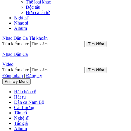
Thể loại khác
Độc tấu
Đờn ca tài tử
Nghệ sĩ
Nhạc sĩ
Album
Nhạc Dân Ca
Tài khoản
Tìm kiếm cho:
Nhạc Dân Ca
Video
Tìm kiếm cho:
Đăng nhập
|
Đăng ký
Primary Menu
Hát chèo cổ
Hát ru
Dân ca Nam Bộ
Cải Lương
Tân cổ
Nghệ sĩ
Tác giả
Album