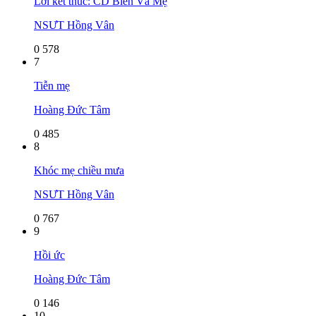
Lời kết thúc: CD Biển Và Mẹ
NSƯT Hồng Vân
0
578
7
Tiễn mẹ
Hoàng Đức Tâm
0
485
8
Khóc mẹ chiều mưa
NSƯT Hồng Vân
0
767
9
Hồi ức
Hoàng Đức Tâm
0
146
10