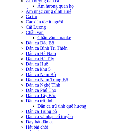
Âm hưởng dân ca
Âm hưởng quan họ
Âm nhạc cung đình Huế
Ca trù
Các dân tộc ít người
Cải Lương
Chầu văn
Chầu văn karaoke
Dân ca Bắc Bộ
Dân ca Bình Trị Thiên
Dân ca Hà Nam
Dân ca Hà Tây
Dân ca Huế
Dân ca khu 5
Dân ca Nam Bộ
Dân ca Nam Trung Bộ
Dân ca Nghệ Tĩnh
Dân ca Phú Thọ
Dân ca Tây Bắc
Dân ca trữ tình
Dân ca trữ tình quê hương
Dân ca Trung bộ
Dân ca và nhạc cổ truyền
Dạy hát dân ca
Hát bài chòi