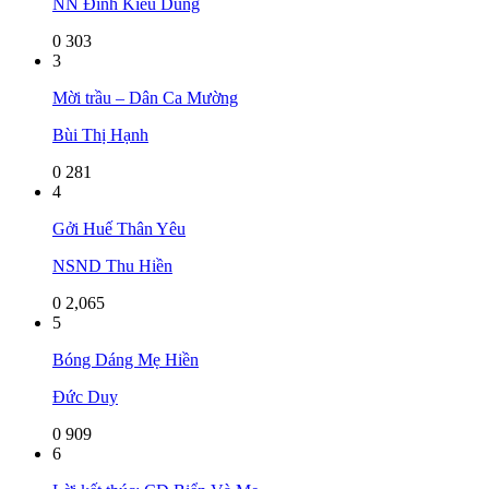
NN Đinh Kiều Dung
0
303
3
Mời trầu – Dân Ca Mường
Bùi Thị Hạnh
0
281
4
Gởi Huế Thân Yêu
NSND Thu Hiền
0
2,065
5
Bóng Dáng Mẹ Hiền
Đức Duy
0
909
6