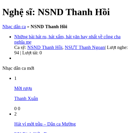
Nghệ sĩ:
NSND Thanh Hồi
Nhạc dân ca
»
NSND Thanh Hồi
Những bài hát ru, hát xẩm, hát văn hay nhất về công cha
nghĩa mẹ
Ca sỹ:
NSND Thanh Hồi
,
NSƯT Thanh Ngoan
|
Lượt nghe:
94 | Lượt tải: 0
Nhạc dân ca mới
1
Mời rượu
Thanh Xuân
0
0
2
Hát ví mời trầu – Dân ca Mường