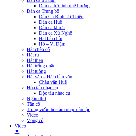
Dân ca trữ tình
Dân ca trữ tình quê hương
Dân ca Trung bộ
Dân Ca Bình Trị Thiên
Dân ca Huế
Dân ca khu 5
Dân ca Xứ Nghệ
Hát bài chòi
Hò – Ví Dặm
Hát chèo cổ
Hát ru
Hát then
Hát trống quân
Hát tuồng
Hát văn – Hát chầu văn
Chầu văn Huế
Hòa tấu nhạc cụ
Độc tấu nhạc cụ
Ngâm thơ
Tân cổ
Trong vườn hoa âm nhạc dân tộc
Video
Vọng cổ
Video
▼