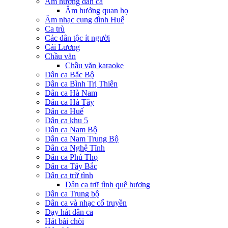
Âm hưởng dân ca
Âm hưởng quan họ
Âm nhạc cung đình Huế
Ca trù
Các dân tộc ít người
Cải Lương
Chầu văn
Chầu văn karaoke
Dân ca Bắc Bộ
Dân ca Bình Trị Thiên
Dân ca Hà Nam
Dân ca Hà Tây
Dân ca Huế
Dân ca khu 5
Dân ca Nam Bộ
Dân ca Nam Trung Bộ
Dân ca Nghệ Tĩnh
Dân ca Phú Thọ
Dân ca Tây Bắc
Dân ca trữ tình
Dân ca trữ tình quê hương
Dân ca Trung bộ
Dân ca và nhạc cổ truyền
Dạy hát dân ca
Hát bài chòi