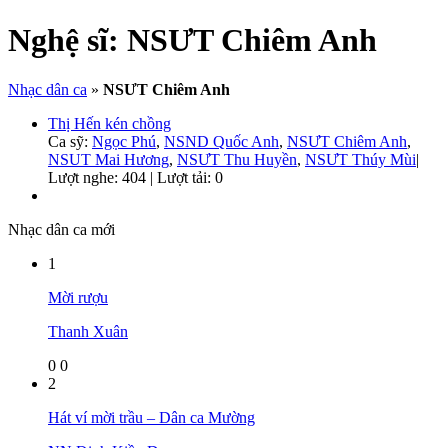
Nghệ sĩ:
NSƯT Chiêm Anh
Nhạc dân ca
»
NSƯT Chiêm Anh
Thị Hến kén chồng
Ca sỹ:
Ngọc Phú
,
NSND Quốc Anh
,
NSƯT Chiêm Anh
,
NSUT Mai Hương
,
NSƯT Thu Huyền
,
NSƯT Thúy Mùi
|
Lượt nghe: 404 | Lượt tải: 0
Nhạc dân ca mới
1
Mời rượu
Thanh Xuân
0
0
2
Hát ví mời trầu – Dân ca Mường