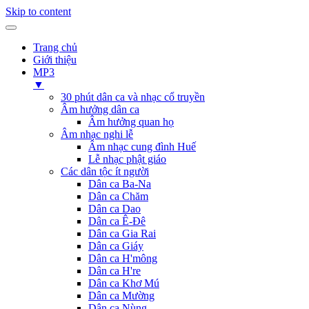
Skip to content
Trang chủ
Giới thiệu
MP3
▼
30 phút dân ca và nhạc cổ truyền
Âm hưởng dân ca
Âm hưởng quan họ
Âm nhạc nghi lễ
Âm nhạc cung đình Huế
Lễ nhạc phật giáo
Các dân tộc ít người
Dân ca Ba-Na
Dân ca Chăm
Dân ca Dao
Dân ca Ê-Đê
Dân ca Gia Rai
Dân ca Giáy
Dân ca H'mông
Dân ca H're
Dân ca Khơ Mú
Dân ca Mường
Dân ca Nùng