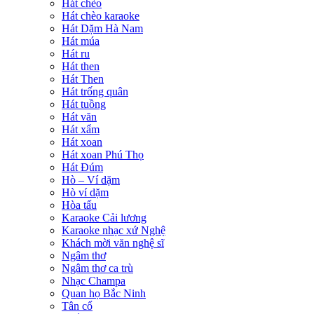
Hát chèo
Hát chèo karaoke
Hát Dặm Hà Nam
Hát múa
Hát ru
Hát then
Hát Then
Hát trống quân
Hát tuồng
Hát văn
Hát xẩm
Hát xoan
Hát xoan Phú Thọ
Hát Đúm
Hò – Ví dặm
Hò ví dặm
Hòa tấu
Karaoke Cải lương
Karaoke nhạc xứ Nghệ
Khách mời văn nghệ sĩ
Ngâm thơ
Ngâm thơ ca trù
Nhạc Champa
Quan họ Bắc Ninh
Tân cổ