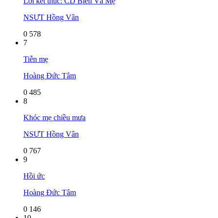
Lời kết thúc: CD Biển Và Mẹ
NSƯT Hồng Vân
0
578
7
Tiễn mẹ
Hoàng Đức Tâm
0
485
8
Khóc mẹ chiều mưa
NSƯT Hồng Vân
0
767
9
Hồi ức
Hoàng Đức Tâm
0
146
10