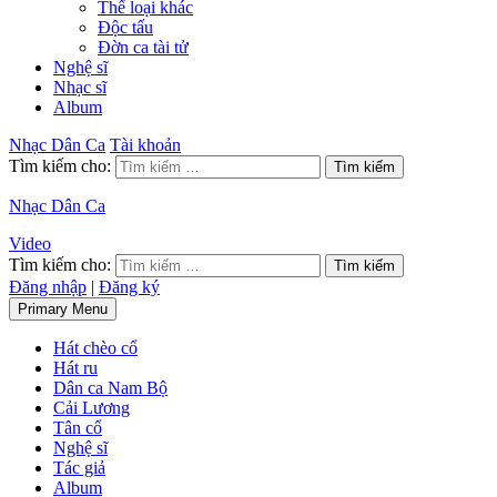
Thể loại khác
Độc tấu
Đờn ca tài tử
Nghệ sĩ
Nhạc sĩ
Album
Nhạc Dân Ca
Tài khoản
Tìm kiếm cho:
Nhạc Dân Ca
Video
Tìm kiếm cho:
Đăng nhập
|
Đăng ký
Primary Menu
Hát chèo cổ
Hát ru
Dân ca Nam Bộ
Cải Lương
Tân cổ
Nghệ sĩ
Tác giả
Album