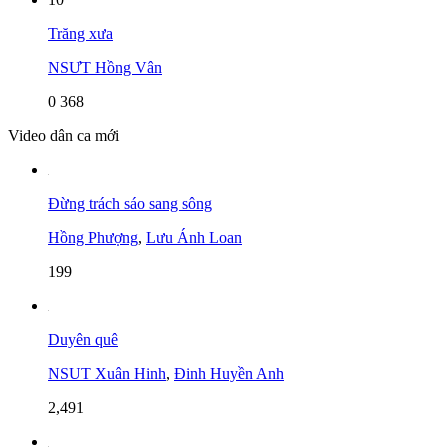
Trăng xưa
NSƯT Hồng Vân
0
368
Video dân ca mới
Đừng trách sáo sang sông
Hồng Phượng
,
Lưu Ánh Loan
199
Duyên quê
NSUT Xuân Hinh
,
Đinh Huyền Anh
2,491