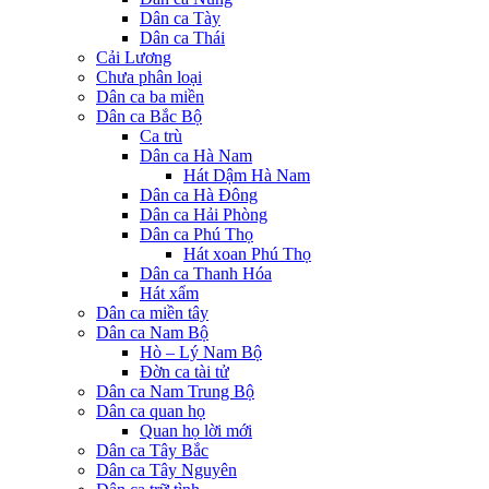
Dân ca Tày
Dân ca Thái
Cải Lương
Chưa phân loại
Dân ca ba miền
Dân ca Bắc Bộ
Ca trù
Dân ca Hà Nam
Hát Dậm Hà Nam
Dân ca Hà Đông
Dân ca Hải Phòng
Dân ca Phú Thọ
Hát xoan Phú Thọ
Dân ca Thanh Hóa
Hát xẩm
Dân ca miền tây
Dân ca Nam Bộ
Hò – Lý Nam Bộ
Đờn ca tài tử
Dân ca Nam Trung Bộ
Dân ca quan họ
Quan họ lời mới
Dân ca Tây Bắc
Dân ca Tây Nguyên