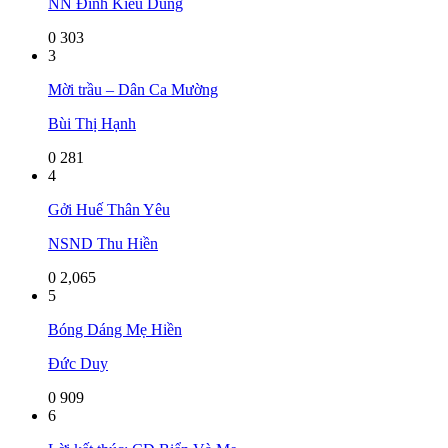
NN Đinh Kiều Dung
0
303
3
Mời trầu – Dân Ca Mường
Bùi Thị Hạnh
0
281
4
Gởi Huế Thân Yêu
NSND Thu Hiền
0
2,065
5
Bóng Dáng Mẹ Hiền
Đức Duy
0
909
6