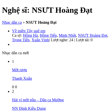
Nghệ sĩ:
NSƯT Hoàng Đạt
Nhạc dân ca
»
NSƯT Hoàng Đạt
Về miền Tây quê em
Ca sỹ:
Hồng Hà
,
Hồng Tiếp
,
Minh Nhật
,
NSƯT Hoàng Đạt
,
Trọng Tiến
,
Xuân Vinh
|
Lượt nghe: 24 | Lượt tải: 0
Nhạc dân ca mới
1
Mời rượu
Thanh Xuân
0
0
2
Hát ví mời trầu – Dân ca Mường
NN Đinh Kiều Dung