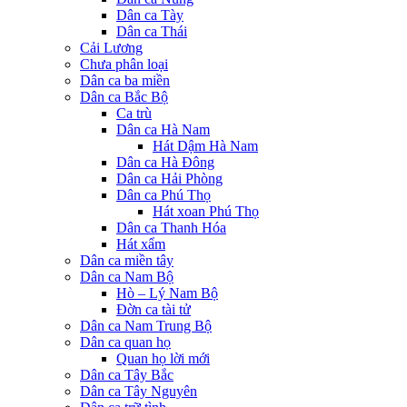
Dân ca Tày
Dân ca Thái
Cải Lương
Chưa phân loại
Dân ca ba miền
Dân ca Bắc Bộ
Ca trù
Dân ca Hà Nam
Hát Dậm Hà Nam
Dân ca Hà Đông
Dân ca Hải Phòng
Dân ca Phú Thọ
Hát xoan Phú Thọ
Dân ca Thanh Hóa
Hát xẩm
Dân ca miền tây
Dân ca Nam Bộ
Hò – Lý Nam Bộ
Đờn ca tài tử
Dân ca Nam Trung Bộ
Dân ca quan họ
Quan họ lời mới
Dân ca Tây Bắc
Dân ca Tây Nguyên