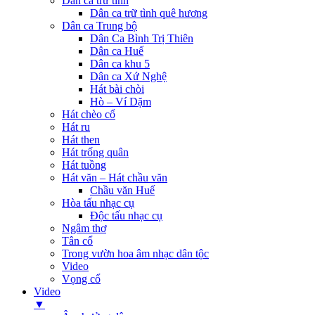
Dân ca trữ tình
Dân ca trữ tình quê hương
Dân ca Trung bộ
Dân Ca Bình Trị Thiên
Dân ca Huế
Dân ca khu 5
Dân ca Xứ Nghệ
Hát bài chòi
Hò – Ví Dặm
Hát chèo cổ
Hát ru
Hát then
Hát trống quân
Hát tuồng
Hát văn – Hát chầu văn
Chầu văn Huế
Hòa tấu nhạc cụ
Độc tấu nhạc cụ
Ngâm thơ
Tân cổ
Trong vườn hoa âm nhạc dân tộc
Video
Vọng cổ
Video
▼