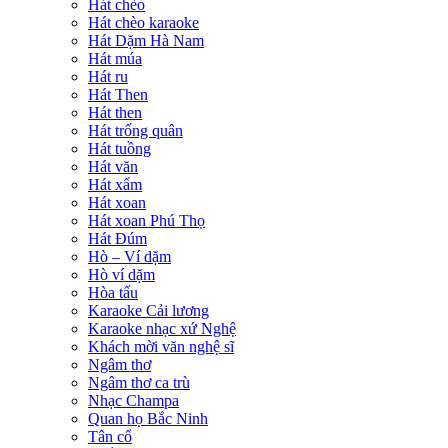
Hát chèo
Hát chèo karaoke
Hát Dặm Hà Nam
Hát múa
Hát ru
Hát Then
Hát then
Hát trống quân
Hát tuồng
Hát văn
Hát xẩm
Hát xoan
Hát xoan Phú Thọ
Hát Đúm
Hò – Ví dặm
Hò ví dặm
Hòa tấu
Karaoke Cải lương
Karaoke nhạc xứ Nghệ
Khách mời văn nghệ sĩ
Ngâm thơ
Ngâm thơ ca trù
Nhạc Champa
Quan họ Bắc Ninh
Tân cổ