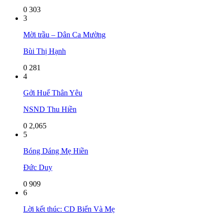
0
303
3
Mời trầu – Dân Ca Mường
Bùi Thị Hạnh
0
281
4
Gởi Huế Thân Yêu
NSND Thu Hiền
0
2,065
5
Bóng Dáng Mẹ Hiền
Đức Duy
0
909
6
Lời kết thúc: CD Biển Và Mẹ