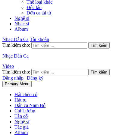
Thể loại khác
Độc tấu
Đờn ca tài tử
Nghệ sĩ
Nhạc sĩ
Album
Nhạc Dân Ca
Tài khoản
Tìm kiếm cho:
Nhạc Dân Ca
Video
Tìm kiếm cho:
Đăng nhập
|
Đăng ký
Primary Menu
Hát chèo cổ
Hát ru
Dân ca Nam Bộ
Cải Lương
Tân cổ
Nghệ sĩ
Tác giả
Album