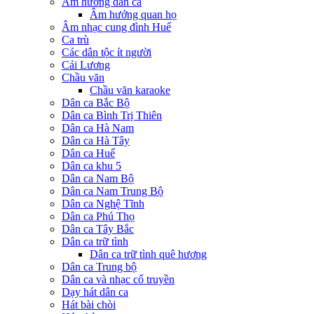
Âm hưởng dân ca
Âm hưởng quan họ
Âm nhạc cung đình Huế
Ca trù
Các dân tộc ít người
Cải Lương
Chầu văn
Chầu văn karaoke
Dân ca Bắc Bộ
Dân ca Bình Trị Thiên
Dân ca Hà Nam
Dân ca Hà Tây
Dân ca Huế
Dân ca khu 5
Dân ca Nam Bộ
Dân ca Nam Trung Bộ
Dân ca Nghệ Tĩnh
Dân ca Phú Thọ
Dân ca Tây Bắc
Dân ca trữ tình
Dân ca trữ tình quê hương
Dân ca Trung bộ
Dân ca và nhạc cổ truyền
Dạy hát dân ca
Hát bài chòi