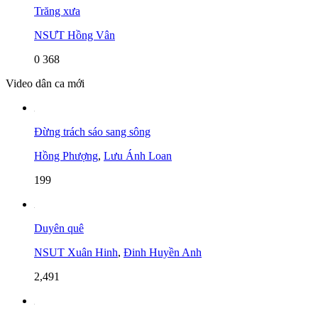
Trăng xưa
NSƯT Hồng Vân
0
368
Video dân ca mới
Đừng trách sáo sang sông
Hồng Phượng
,
Lưu Ánh Loan
199
Duyên quê
NSUT Xuân Hinh
,
Đinh Huyền Anh
2,491