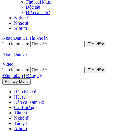
Thể loại khác
Độc tấu
Đờn ca tài tử
Nghệ sĩ
Nhạc sĩ
Album
Nhạc Dân Ca
Tài khoản
Tìm kiếm cho:
Nhạc Dân Ca
Video
Tìm kiếm cho:
Đăng nhập
|
Đăng ký
Primary Menu
Hát chèo cổ
Hát ru
Dân ca Nam Bộ
Cải Lương
Tân cổ
Nghệ sĩ
Tác giả
Album