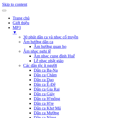
Skip to content
Trang chủ
Giới thiệu
MP3
▼
30 phút dân ca và nhạc cổ truyền
Âm hưởng dân ca
Âm hưởng quan họ
Âm nhạc nghi lễ
Âm nhạc cung đình Huế
Lễ nhạc phật giáo
Các dân tộc ít người
Dân ca Ba-Na
Dân ca Chăm
Dân ca Dao
Dân ca Ê-Đê
Dân ca Gia Rai
Dân ca Giáy
Dân ca H'mông
Dân ca H're
Dân ca Khơ Mú
Dân ca Mường
Dân ca Nùng