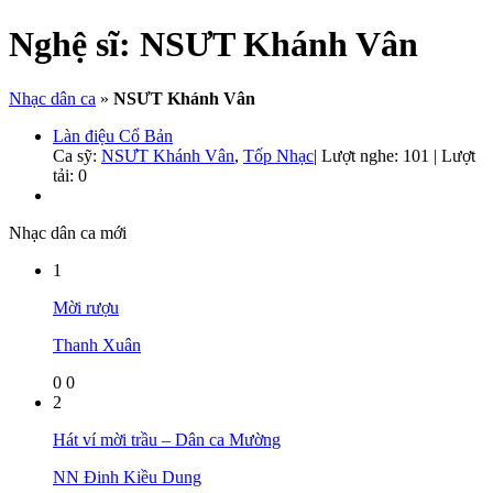
Nghệ sĩ:
NSƯT Khánh Vân
Nhạc dân ca
»
NSƯT Khánh Vân
Làn điệu Cổ Bản
Ca sỹ:
NSƯT Khánh Vân
,
Tốp Nhạc
|
Lượt nghe: 101 | Lượt
tải: 0
Nhạc dân ca mới
1
Mời rượu
Thanh Xuân
0
0
2
Hát ví mời trầu – Dân ca Mường
NN Đinh Kiều Dung