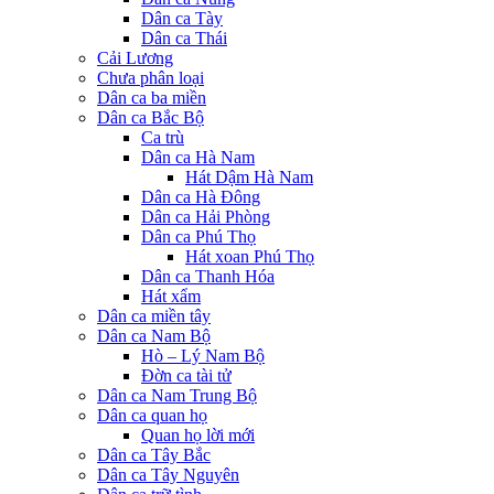
Dân ca Tày
Dân ca Thái
Cải Lương
Chưa phân loại
Dân ca ba miền
Dân ca Bắc Bộ
Ca trù
Dân ca Hà Nam
Hát Dậm Hà Nam
Dân ca Hà Đông
Dân ca Hải Phòng
Dân ca Phú Thọ
Hát xoan Phú Thọ
Dân ca Thanh Hóa
Hát xẩm
Dân ca miền tây
Dân ca Nam Bộ
Hò – Lý Nam Bộ
Đờn ca tài tử
Dân ca Nam Trung Bộ
Dân ca quan họ
Quan họ lời mới
Dân ca Tây Bắc
Dân ca Tây Nguyên