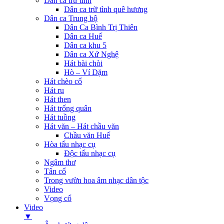
Dân ca trữ tình
Dân ca trữ tình quê hương
Dân ca Trung bộ
Dân Ca Bình Trị Thiên
Dân ca Huế
Dân ca khu 5
Dân ca Xứ Nghệ
Hát bài chòi
Hò – Ví Dặm
Hát chèo cổ
Hát ru
Hát then
Hát trống quân
Hát tuồng
Hát văn – Hát chầu văn
Chầu văn Huế
Hòa tấu nhạc cụ
Độc tấu nhạc cụ
Ngâm thơ
Tân cổ
Trong vườn hoa âm nhạc dân tộc
Video
Vọng cổ
Video
▼