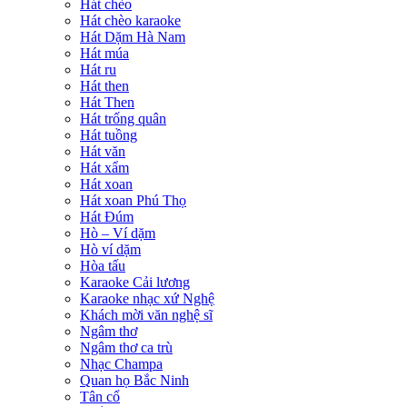
Hát chèo
Hát chèo karaoke
Hát Dặm Hà Nam
Hát múa
Hát ru
Hát then
Hát Then
Hát trống quân
Hát tuồng
Hát văn
Hát xẩm
Hát xoan
Hát xoan Phú Thọ
Hát Đúm
Hò – Ví dặm
Hò ví dặm
Hòa tấu
Karaoke Cải lương
Karaoke nhạc xứ Nghệ
Khách mời văn nghệ sĩ
Ngâm thơ
Ngâm thơ ca trù
Nhạc Champa
Quan họ Bắc Ninh
Tân cổ