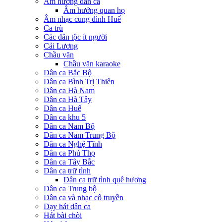
Âm hưởng dân ca
Âm hưởng quan họ
Âm nhạc cung đình Huế
Ca trù
Các dân tộc ít người
Cải Lương
Chầu văn
Chầu văn karaoke
Dân ca Bắc Bộ
Dân ca Bình Trị Thiên
Dân ca Hà Nam
Dân ca Hà Tây
Dân ca Huế
Dân ca khu 5
Dân ca Nam Bộ
Dân ca Nam Trung Bộ
Dân ca Nghệ Tĩnh
Dân ca Phú Thọ
Dân ca Tây Bắc
Dân ca trữ tình
Dân ca trữ tình quê hương
Dân ca Trung bộ
Dân ca và nhạc cổ truyền
Dạy hát dân ca
Hát bài chòi