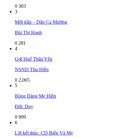
0
303
3
Mời trầu – Dân Ca Mường
Bùi Thị Hạnh
0
281
4
Gởi Huế Thân Yêu
NSND Thu Hiền
0
2,065
5
Bóng Dáng Mẹ Hiền
Đức Duy
0
909
6
Lời kết thúc: CD Biển Và Mẹ