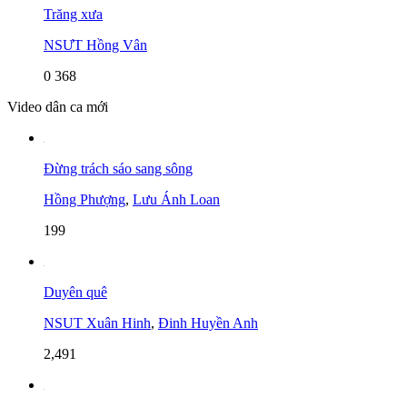
Trăng xưa
NSƯT Hồng Vân
0
368
Video dân ca mới
Đừng trách sáo sang sông
Hồng Phượng
,
Lưu Ánh Loan
199
Duyên quê
NSUT Xuân Hinh
,
Đinh Huyền Anh
2,491