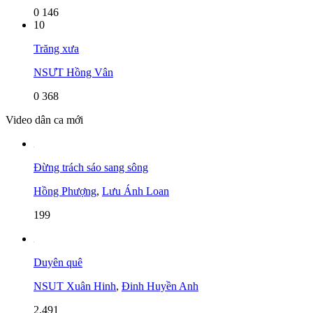
0
146
10
Trăng xưa
NSƯT Hồng Vân
0
368
Video dân ca mới
Đừng trách sáo sang sông
Hồng Phượng
,
Lưu Ánh Loan
199
Duyên quê
NSUT Xuân Hinh
,
Đinh Huyền Anh
2,491