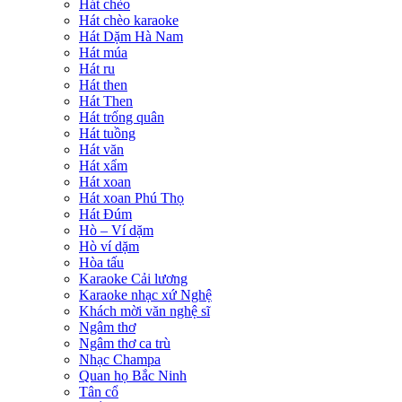
Hát chèo
Hát chèo karaoke
Hát Dặm Hà Nam
Hát múa
Hát ru
Hát then
Hát Then
Hát trống quân
Hát tuồng
Hát văn
Hát xẩm
Hát xoan
Hát xoan Phú Thọ
Hát Đúm
Hò – Ví dặm
Hò ví dặm
Hòa tấu
Karaoke Cải lương
Karaoke nhạc xứ Nghệ
Khách mời văn nghệ sĩ
Ngâm thơ
Ngâm thơ ca trù
Nhạc Champa
Quan họ Bắc Ninh
Tân cổ