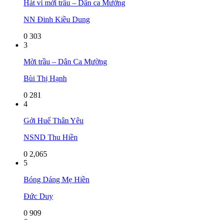
Hát ví mời trầu – Dân ca Mường
NN Đinh Kiều Dung
0
303
3
Mời trầu – Dân Ca Mường
Bùi Thị Hạnh
0
281
4
Gởi Huế Thân Yêu
NSND Thu Hiền
0
2,065
5
Bóng Dáng Mẹ Hiền
Đức Duy
0
909