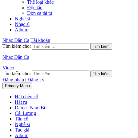
Thể loại khác
Độc tấu
Đờn ca tài tử
Nghệ sĩ
Nhạc sĩ
Album
Nhạc Dân Ca
Tài khoản
Tìm kiếm cho:
Nhạc Dân Ca
Video
Tìm kiếm cho:
Đăng nhập
|
Đăng ký
Primary Menu
Hát chèo cổ
Hát ru
Dân ca Nam Bộ
Cải Lương
Tân cổ
Nghệ sĩ
Tác giả
Album