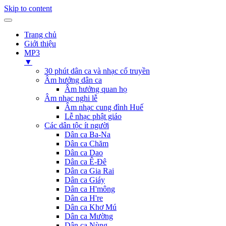
Skip to content
Trang chủ
Giới thiệu
MP3
▼
30 phút dân ca và nhạc cổ truyền
Âm hưởng dân ca
Âm hưởng quan họ
Âm nhạc nghi lễ
Âm nhạc cung đình Huế
Lễ nhạc phật giáo
Các dân tộc ít người
Dân ca Ba-Na
Dân ca Chăm
Dân ca Dao
Dân ca Ê-Đê
Dân ca Gia Rai
Dân ca Giáy
Dân ca H'mông
Dân ca H're
Dân ca Khơ Mú
Dân ca Mường
Dân ca Nùng