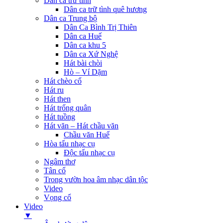
Dân ca trữ tình
Dân ca trữ tình quê hương
Dân ca Trung bộ
Dân Ca Bình Trị Thiên
Dân ca Huế
Dân ca khu 5
Dân ca Xứ Nghệ
Hát bài chòi
Hò – Ví Dặm
Hát chèo cổ
Hát ru
Hát then
Hát trống quân
Hát tuồng
Hát văn – Hát chầu văn
Chầu văn Huế
Hòa tấu nhạc cụ
Độc tấu nhạc cụ
Ngâm thơ
Tân cổ
Trong vườn hoa âm nhạc dân tộc
Video
Vọng cổ
Video
▼