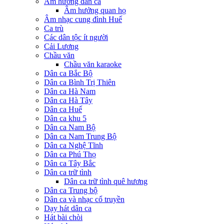
Âm hưởng dân ca
Âm hưởng quan họ
Âm nhạc cung đình Huế
Ca trù
Các dân tộc ít người
Cải Lương
Chầu văn
Chầu văn karaoke
Dân ca Bắc Bộ
Dân ca Bình Trị Thiên
Dân ca Hà Nam
Dân ca Hà Tây
Dân ca Huế
Dân ca khu 5
Dân ca Nam Bộ
Dân ca Nam Trung Bộ
Dân ca Nghệ Tĩnh
Dân ca Phú Thọ
Dân ca Tây Bắc
Dân ca trữ tình
Dân ca trữ tình quê hương
Dân ca Trung bộ
Dân ca và nhạc cổ truyền
Dạy hát dân ca
Hát bài chòi