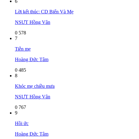
6
Lời kết thúc: CD Biển Và Mẹ
NSƯT Hồng Vân
0
578
7
Tiễn mẹ
Hoàng Đức Tâm
0
485
8
Khóc mẹ chiều mưa
NSƯT Hồng Vân
0
767
9
Hồi ức
Hoàng Đức Tâm