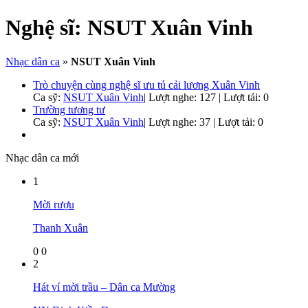
Nghệ sĩ:
NSUT Xuân Vinh
Nhạc dân ca
»
NSUT Xuân Vinh
Trò chuyện cùng nghệ sĩ ưu tú cải lương Xuân Vinh
Ca sỹ:
NSUT Xuân Vinh
|
Lượt nghe: 127 | Lượt tải: 0
Trường tương tư
Ca sỹ:
NSUT Xuân Vinh
|
Lượt nghe: 37 | Lượt tải: 0
Nhạc dân ca mới
1
Mời rượu
Thanh Xuân
0
0
2
Hát ví mời trầu – Dân ca Mường