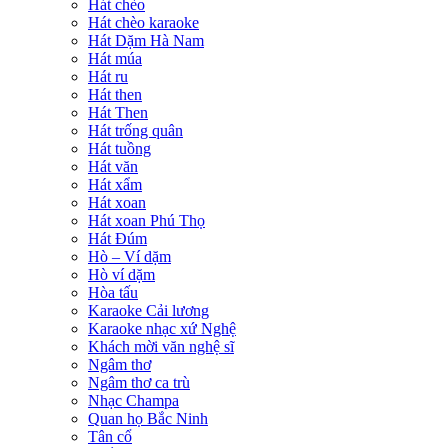
Hát chèo
Hát chèo karaoke
Hát Dặm Hà Nam
Hát múa
Hát ru
Hát then
Hát Then
Hát trống quân
Hát tuồng
Hát văn
Hát xẩm
Hát xoan
Hát xoan Phú Thọ
Hát Đúm
Hò – Ví dặm
Hò ví dặm
Hòa tấu
Karaoke Cải lương
Karaoke nhạc xứ Nghệ
Khách mời văn nghệ sĩ
Ngâm thơ
Ngâm thơ ca trù
Nhạc Champa
Quan họ Bắc Ninh
Tân cổ