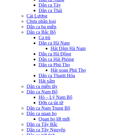
Dân ca Tày
Dân ca Thái
Cải Lương
Chưa phân loại
Dân ca ba miền
Dân ca Bắc Bộ
Ca trù
Dân ca Hà Nam
Hát Dậm Hà Nam
Dân ca Hà Đông
Dân ca Hải Phòng
Dân ca Phú Thọ
Hát xoan Phú Thọ
Dân ca Thanh Hóa
Hát xẩm
Dân ca miền tây
Dân ca Nam Bộ
Hò – Lý Nam Bộ
Đờn ca tài tử
Dân ca Nam Trung Bộ
Dân ca quan họ
Quan họ lời mới
Dân ca Tây Bắc
Dân ca Tây Nguyên