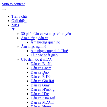
Skip to content
Trang chủ
Giới thiệu
MP3
▼
30 phút dân ca và nhạc cổ truyền
Âm hưởng dân ca
Âm hưởng quan họ
Âm nhạc nghi lễ
Âm nhạc cung đình Huế
Lễ nhạc phật giáo
Các dân tộc ít người
Dân ca Ba-Na
Dân ca Chăm
Dân ca Dao
Dân ca Ê-Đê
Dân ca Gia Rai
Dân ca Giáy
Dân ca H'mông
Dân ca H're
Dân ca Khơ Mú
Dân ca Mường
Dân ca Nùng