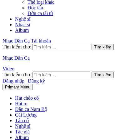
Thể loại khác
Độc tấu
Đờn ca tài tử
Nghệ sĩ
Nhạc sĩ
Album
Nhạc Dân Ca
Tài khoản
Tìm kiếm cho:
Nhạc Dân Ca
Video
Tìm kiếm cho:
Đăng nhập
|
Đăng ký
Primary Menu
Hát chèo cổ
Hát ru
Dân ca Nam Bộ
Cải Lương
Tân cổ
Nghệ sĩ
Tác giả
Album