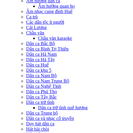
Âm hưởng dân ca
Âm hưởng quan họ
Âm nhạc cung đình Huế
Ca trù
Các dân tộc ít người
Cải Lương
Chầu văn
Chầu văn karaoke
Dân ca Bắc Bộ
Dân ca Bình Trị Thiên
Dân ca Hà Nam
Dân ca Hà Tây
Dân ca Huế
Dân ca khu 5
Dân ca Nam Bộ
Dân ca Nam Trung Bộ
Dân ca Nghệ Tĩnh
Dân ca Phú Thọ
Dân ca Tây Bắc
Dân ca trữ tình
Dân ca trữ tình quê hương
Dân ca Trung bộ
Dân ca và nhạc cổ truyền
Dạy hát dân ca
Hát bài chòi