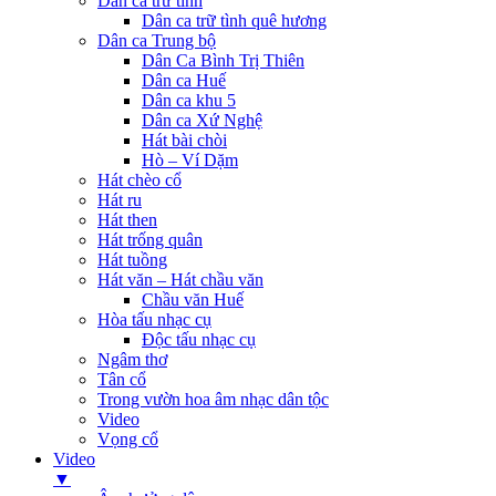
Dân ca trữ tình
Dân ca trữ tình quê hương
Dân ca Trung bộ
Dân Ca Bình Trị Thiên
Dân ca Huế
Dân ca khu 5
Dân ca Xứ Nghệ
Hát bài chòi
Hò – Ví Dặm
Hát chèo cổ
Hát ru
Hát then
Hát trống quân
Hát tuồng
Hát văn – Hát chầu văn
Chầu văn Huế
Hòa tấu nhạc cụ
Độc tấu nhạc cụ
Ngâm thơ
Tân cổ
Trong vườn hoa âm nhạc dân tộc
Video
Vọng cổ
Video
▼