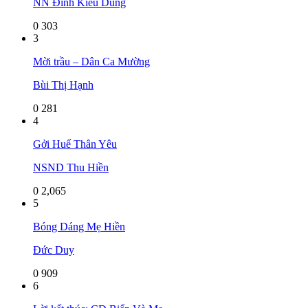
NN Đinh Kiều Dung
0
303
3
Mời trầu – Dân Ca Mường
Bùi Thị Hạnh
0
281
4
Gởi Huế Thân Yêu
NSND Thu Hiền
0
2,065
5
Bóng Dáng Mẹ Hiền
Đức Duy
0
909
6