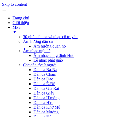
Skip to content
Trang chủ
Giới thiệu
MP3
▼
30 phút dân ca và nhạc cổ truyền
Âm hưởng dân ca
Âm hưởng quan họ
Âm nhạc nghi lễ
Âm nhạc cung đình Huế
Lễ nhạc phật giáo
Các dân tộc ít người
Dân ca Ba-Na
Dân ca Chăm
Dân ca Dao
Dân ca Ê-Đê
Dân ca Gia Rai
Dân ca Giáy
Dân ca H'mông
Dân ca H're
Dân ca Khơ Mú
Dân ca Mường
Dân ca Nùng