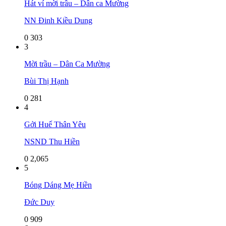
Hát ví mời trầu – Dân ca Mường
NN Đinh Kiều Dung
0
303
3
Mời trầu – Dân Ca Mường
Bùi Thị Hạnh
0
281
4
Gởi Huế Thân Yêu
NSND Thu Hiền
0
2,065
5
Bóng Dáng Mẹ Hiền
Đức Duy
0
909