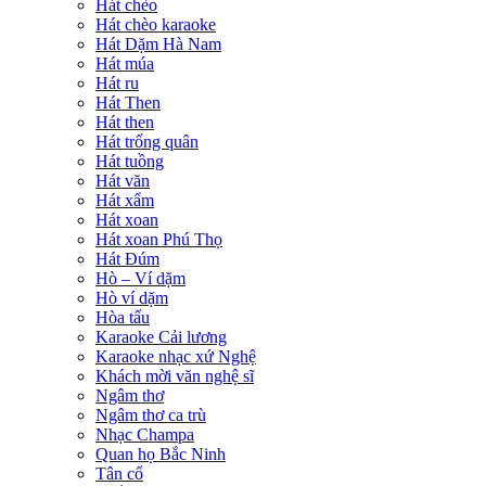
Hát chèo
Hát chèo karaoke
Hát Dặm Hà Nam
Hát múa
Hát ru
Hát Then
Hát then
Hát trống quân
Hát tuồng
Hát văn
Hát xẩm
Hát xoan
Hát xoan Phú Thọ
Hát Đúm
Hò – Ví dặm
Hò ví dặm
Hòa tấu
Karaoke Cải lương
Karaoke nhạc xứ Nghệ
Khách mời văn nghệ sĩ
Ngâm thơ
Ngâm thơ ca trù
Nhạc Champa
Quan họ Bắc Ninh
Tân cổ