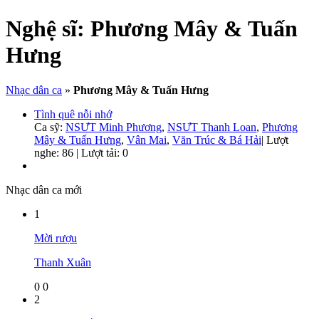
Nghệ sĩ:
Phương Mây & Tuấn
Hưng
Nhạc dân ca
»
Phương Mây & Tuấn Hưng
Tình quê nỗi nhớ
Ca sỹ:
NSƯT Minh Phương
,
NSƯT Thanh Loan
,
Phương
Mây & Tuấn Hưng
,
Vân Mai
,
Văn Trúc & Bá Hải
|
Lượt
nghe: 86 | Lượt tải: 0
Nhạc dân ca mới
1
Mời rượu
Thanh Xuân
0
0
2