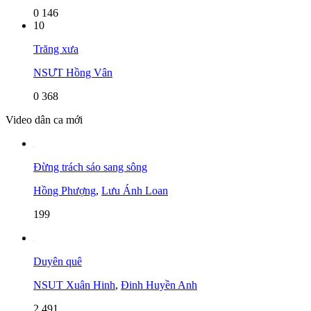
0
146
10
Trăng xưa
NSƯT Hồng Vân
0
368
Video dân ca mới
Đừng trách sáo sang sông
Hồng Phượng
,
Lưu Ánh Loan
199
Duyên quê
NSUT Xuân Hinh
,
Đinh Huyền Anh
2,491