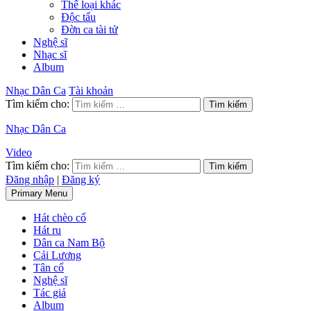
Thể loại khác
Độc tấu
Đờn ca tài tử
Nghệ sĩ
Nhạc sĩ
Album
Nhạc Dân Ca
Tài khoản
Tìm kiếm cho:
Nhạc Dân Ca
Video
Tìm kiếm cho:
Đăng nhập
|
Đăng ký
Primary Menu
Hát chèo cổ
Hát ru
Dân ca Nam Bộ
Cải Lương
Tân cổ
Nghệ sĩ
Tác giả
Album