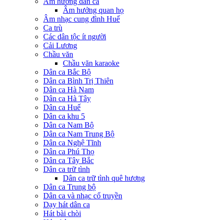
Âm hưởng dân ca
Âm hưởng quan họ
Âm nhạc cung đình Huế
Ca trù
Các dân tộc ít người
Cải Lương
Chầu văn
Chầu văn karaoke
Dân ca Bắc Bộ
Dân ca Bình Trị Thiên
Dân ca Hà Nam
Dân ca Hà Tây
Dân ca Huế
Dân ca khu 5
Dân ca Nam Bộ
Dân ca Nam Trung Bộ
Dân ca Nghệ Tĩnh
Dân ca Phú Thọ
Dân ca Tây Bắc
Dân ca trữ tình
Dân ca trữ tình quê hương
Dân ca Trung bộ
Dân ca và nhạc cổ truyền
Dạy hát dân ca
Hát bài chòi