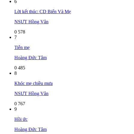
6
Lời kết thúc: CD Biển Và Mẹ
NSƯT Hồng Vân
0
578
7
Tiễn mẹ
Hoàng Đức Tâm
0
485
8
Khóc mẹ chiều mưa
NSƯT Hồng Vân
0
767
9
Hồi ức
Hoàng Đức Tâm