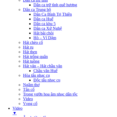
Dân ca trữ tình
Dân ca trữ tình quê hương
Dân ca Trung bộ
Dân Ca Bình Trị Thiên
Dân ca Huế
Dân ca khu 5
Dân ca Xứ Nghệ
Hát bài chòi
Hò – Ví Dặm
Hát chèo cổ
Hát ru
Hát then
Hát trống quân
Hát tuồng
Hát văn – Hát chầu văn
Chầu văn Huế
Hòa tấu nhạc cụ
Độc tấu nhạc cụ
Ngâm thơ
Tân cổ
Trong vườn hoa âm nhạc dân tộc
Video
Vọng cổ
Video
▼