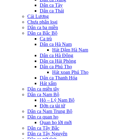
Dân ca Tày
Dân ca Thái
Cải Lương
Chưa phân loại
Dân ca ba miền
Dân ca Bắc Bộ
Ca trù
Dân ca Hà Nam
Hát Dậm Hà Nam
Dân ca Hà Đông
Dân ca Hải Phòng
Dân ca Phú Thọ
Hát xoan Phú Thọ
Dân ca Thanh Hóa
Hát xẩm
Dân ca miền tây
Dân ca Nam Bộ
Hò – Lý Nam Bộ
Đờn ca tài tử
Dân ca Nam Trung Bộ
Dân ca quan họ
Quan họ lời mới
Dân ca Tây Bắc
Dân ca Tây Nguyên