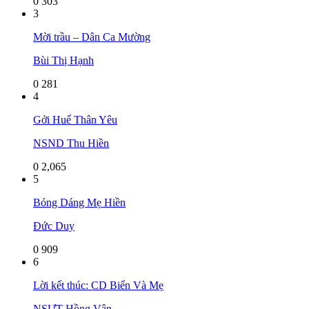
0
303
3
Mời trầu – Dân Ca Mường
Bùi Thị Hạnh
0
281
4
Gởi Huế Thân Yêu
NSND Thu Hiền
0
2,065
5
Bóng Dáng Mẹ Hiền
Đức Duy
0
909
6
Lời kết thúc: CD Biển Và Mẹ
NSƯT Hồng Vân