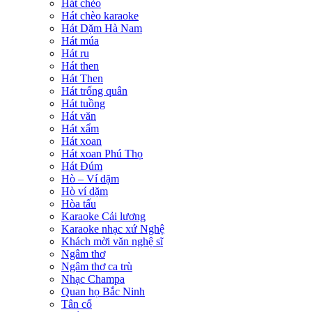
Hát chèo
Hát chèo karaoke
Hát Dặm Hà Nam
Hát múa
Hát ru
Hát then
Hát Then
Hát trống quân
Hát tuồng
Hát văn
Hát xẩm
Hát xoan
Hát xoan Phú Thọ
Hát Đúm
Hò – Ví dặm
Hò ví dặm
Hòa tấu
Karaoke Cải lương
Karaoke nhạc xứ Nghệ
Khách mời văn nghệ sĩ
Ngâm thơ
Ngâm thơ ca trù
Nhạc Champa
Quan họ Bắc Ninh
Tân cổ