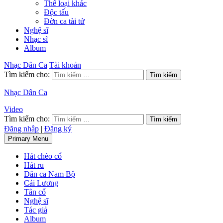
Thể loại khác
Độc tấu
Đờn ca tài tử
Nghệ sĩ
Nhạc sĩ
Album
Nhạc Dân Ca
Tài khoản
Tìm kiếm cho:
Nhạc Dân Ca
Video
Tìm kiếm cho:
Đăng nhập
|
Đăng ký
Primary Menu
Hát chèo cổ
Hát ru
Dân ca Nam Bộ
Cải Lương
Tân cổ
Nghệ sĩ
Tác giả
Album