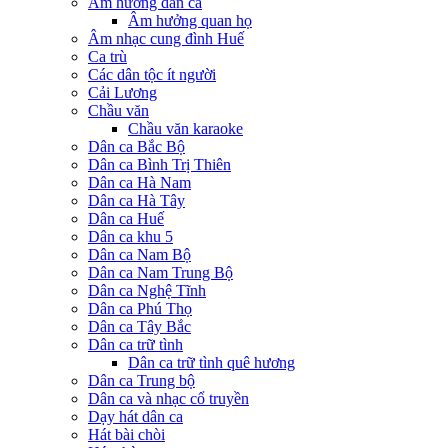
Âm hưởng dân ca
Âm hưởng quan họ
Âm nhạc cung đình Huế
Ca trù
Các dân tộc ít người
Cải Lương
Chầu văn
Chầu văn karaoke
Dân ca Bắc Bộ
Dân ca Bình Trị Thiên
Dân ca Hà Nam
Dân ca Hà Tây
Dân ca Huế
Dân ca khu 5
Dân ca Nam Bộ
Dân ca Nam Trung Bộ
Dân ca Nghệ Tĩnh
Dân ca Phú Thọ
Dân ca Tây Bắc
Dân ca trữ tình
Dân ca trữ tình quê hương
Dân ca Trung bộ
Dân ca và nhạc cổ truyền
Dạy hát dân ca
Hát bài chòi