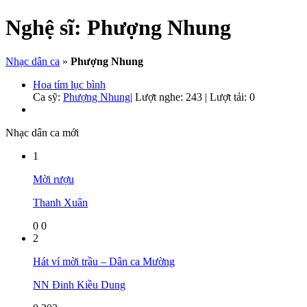
Nghệ sĩ:
Phượng Nhung
Nhạc dân ca
»
Phượng Nhung
Hoa tím lục bình
Ca sỹ:
Phượng Nhung
|
Lượt nghe: 243 | Lượt tải: 0
Nhạc dân ca mới
1
Mời rượu
Thanh Xuân
0
0
2
Hát ví mời trầu – Dân ca Mường
NN Đinh Kiều Dung