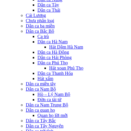
Dân ca Tày
Dân ca Thái
Cải Lương
Chưa phân loại
Dân ca ba miền
Dân ca Bắc Bộ
Ca trù
Dân ca Hà Nam
Hát Dậm Hà Nam
Dân ca Hà Đông
Dân ca Hải Phòng
Dân ca Phú Thọ
Hát xoan Phú Thọ
Dân ca Thanh Hóa
Hát xẩm
Dân ca miền tây
Dân ca Nam Bộ
Hò – Lý Nam Bộ
Đờn ca tài tử
Dân ca Nam Trung Bộ
Dân ca quan họ
Quan họ lời mới
Dân ca Tây Bắc
Dân ca Tây Nguyên