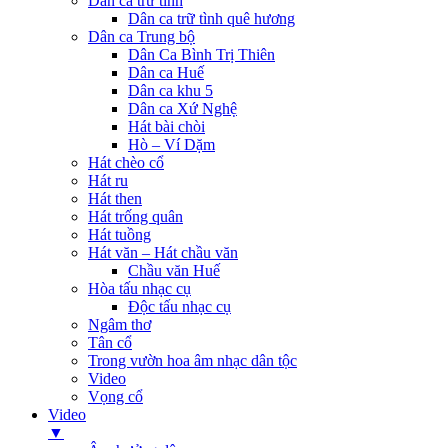
Dân ca trữ tình
Dân ca trữ tình quê hương
Dân ca Trung bộ
Dân Ca Bình Trị Thiên
Dân ca Huế
Dân ca khu 5
Dân ca Xứ Nghệ
Hát bài chòi
Hò – Ví Dặm
Hát chèo cổ
Hát ru
Hát then
Hát trống quân
Hát tuồng
Hát văn – Hát chầu văn
Chầu văn Huế
Hòa tấu nhạc cụ
Độc tấu nhạc cụ
Ngâm thơ
Tân cổ
Trong vườn hoa âm nhạc dân tộc
Video
Vọng cổ
Video
▼