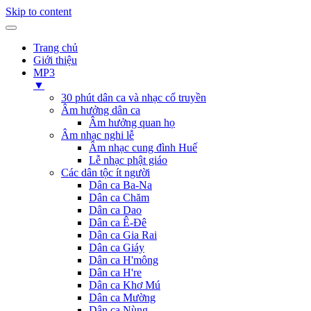
Skip to content
Trang chủ
Giới thiệu
MP3
▼
30 phút dân ca và nhạc cổ truyền
Âm hưởng dân ca
Âm hưởng quan họ
Âm nhạc nghi lễ
Âm nhạc cung đình Huế
Lễ nhạc phật giáo
Các dân tộc ít người
Dân ca Ba-Na
Dân ca Chăm
Dân ca Dao
Dân ca Ê-Đê
Dân ca Gia Rai
Dân ca Giáy
Dân ca H'mông
Dân ca H're
Dân ca Khơ Mú
Dân ca Mường
Dân ca Nùng