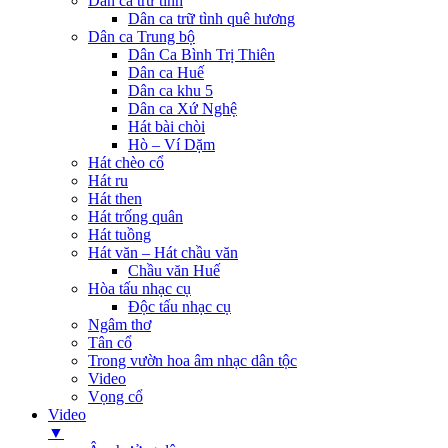
Dân ca trữ tình
Dân ca trữ tình quê hương
Dân ca Trung bộ
Dân Ca Bình Trị Thiên
Dân ca Huế
Dân ca khu 5
Dân ca Xứ Nghệ
Hát bài chòi
Hò – Ví Dặm
Hát chèo cổ
Hát ru
Hát then
Hát trống quân
Hát tuồng
Hát văn – Hát chầu văn
Chầu văn Huế
Hòa tấu nhạc cụ
Độc tấu nhạc cụ
Ngâm thơ
Tân cổ
Trong vườn hoa âm nhạc dân tộc
Video
Vọng cổ
Video
▼