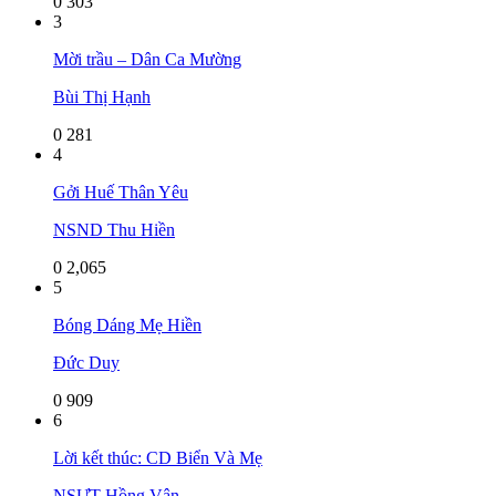
0
303
3
Mời trầu – Dân Ca Mường
Bùi Thị Hạnh
0
281
4
Gởi Huế Thân Yêu
NSND Thu Hiền
0
2,065
5
Bóng Dáng Mẹ Hiền
Đức Duy
0
909
6
Lời kết thúc: CD Biển Và Mẹ
NSƯT Hồng Vân