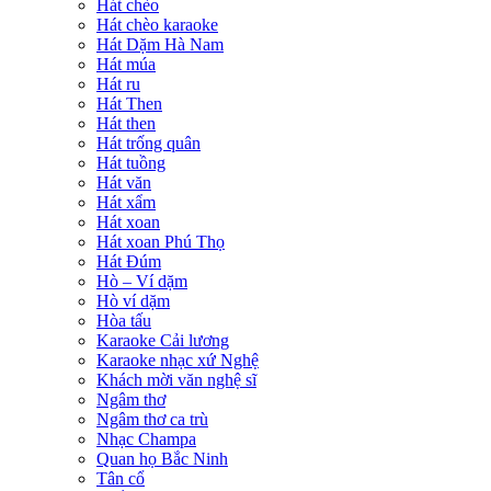
Hát chèo
Hát chèo karaoke
Hát Dặm Hà Nam
Hát múa
Hát ru
Hát Then
Hát then
Hát trống quân
Hát tuồng
Hát văn
Hát xẩm
Hát xoan
Hát xoan Phú Thọ
Hát Đúm
Hò – Ví dặm
Hò ví dặm
Hòa tấu
Karaoke Cải lương
Karaoke nhạc xứ Nghệ
Khách mời văn nghệ sĩ
Ngâm thơ
Ngâm thơ ca trù
Nhạc Champa
Quan họ Bắc Ninh
Tân cổ