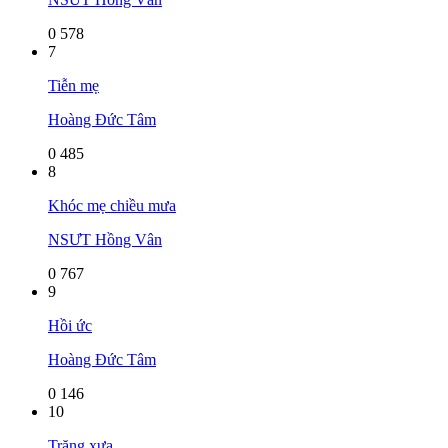
0
578
7
Tiễn mẹ
Hoàng Đức Tâm
0
485
8
Khóc mẹ chiều mưa
NSƯT Hồng Vân
0
767
9
Hồi ức
Hoàng Đức Tâm
0
146
10
Trăng xưa