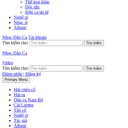
Thể loại khác
Độc tấu
Đờn ca tài tử
Nghệ sĩ
Nhạc sĩ
Album
Nhạc Dân Ca
Tài khoản
Tìm kiếm cho:
Nhạc Dân Ca
Video
Tìm kiếm cho:
Đăng nhập
|
Đăng ký
Primary Menu
Hát chèo cổ
Hát ru
Dân ca Nam Bộ
Cải Lương
Tân cổ
Nghệ sĩ
Tác giả
Album