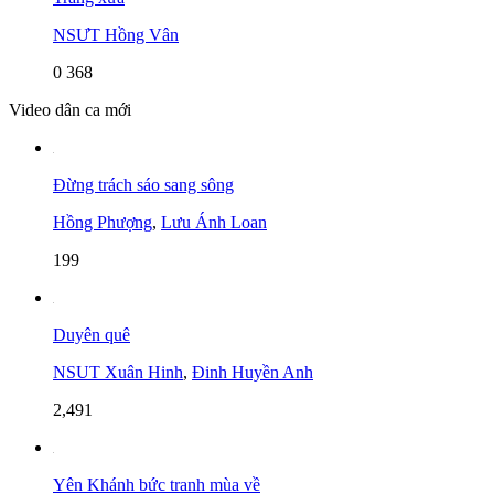
NSƯT Hồng Vân
0
368
Video dân ca mới
Đừng trách sáo sang sông
Hồng Phượng
,
Lưu Ánh Loan
199
Duyên quê
NSUT Xuân Hinh
,
Đinh Huyền Anh
2,491
Yên Khánh bức tranh mùa về