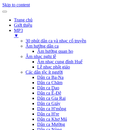
Skip to content
Trang chủ
Giới thiệu
MP3
▼
30 phút dân ca và nhạc cổ truyền
Âm hưởng dân ca
Âm hưởng quan họ
Âm nhạc nghi lễ
Âm nhạc cung đình Huế
Lễ nhạc phật giáo
Các dân tộc ít người
Dân ca Ba-Na
Dân ca Chăm
Dân ca Dao
Dân ca Ê-Đê
Dân ca Gia Rai
Dân ca Giáy
Dân ca H'mông
Dân ca H're
Dân ca Khơ Mú
Dân ca Mường
Dân ca Nùng