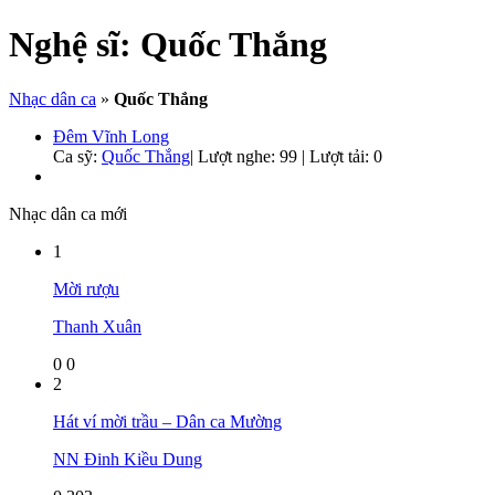
Nghệ sĩ:
Quốc Thắng
Nhạc dân ca
»
Quốc Thắng
Đêm Vĩnh Long
Ca sỹ:
Quốc Thắng
|
Lượt nghe: 99 | Lượt tải: 0
Nhạc dân ca mới
1
Mời rượu
Thanh Xuân
0
0
2
Hát ví mời trầu – Dân ca Mường
NN Đinh Kiều Dung