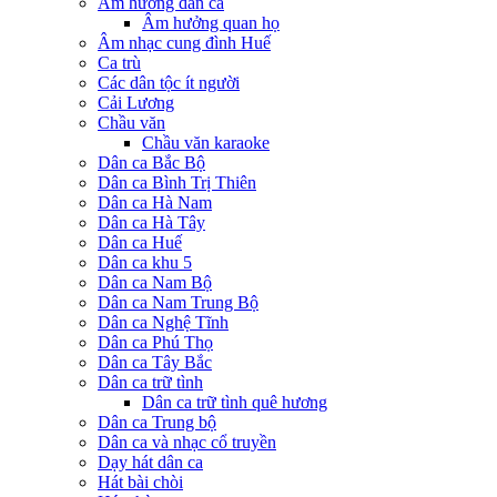
Âm hưởng dân ca
Âm hưởng quan họ
Âm nhạc cung đình Huế
Ca trù
Các dân tộc ít người
Cải Lương
Chầu văn
Chầu văn karaoke
Dân ca Bắc Bộ
Dân ca Bình Trị Thiên
Dân ca Hà Nam
Dân ca Hà Tây
Dân ca Huế
Dân ca khu 5
Dân ca Nam Bộ
Dân ca Nam Trung Bộ
Dân ca Nghệ Tĩnh
Dân ca Phú Thọ
Dân ca Tây Bắc
Dân ca trữ tình
Dân ca trữ tình quê hương
Dân ca Trung bộ
Dân ca và nhạc cổ truyền
Dạy hát dân ca
Hát bài chòi