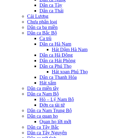
Dân ca Tày
Dân ca Thái
Cải Lương
Chưa phân loại
Dân ca ba miền
Dân ca Bắc Bộ
Ca trù
Dân ca Hà Nam
Hát Dậm Hà Nam
Dân ca Hà Đông
Dân ca Hải Phòng
Dân ca Phú Thọ
Hát xoan Phú Thọ
Dân ca Thanh Hóa
Hát xẩm
Dân ca miền tây
Dân ca Nam Bộ
Hò – Lý Nam Bộ
Đờn ca tài tử
Dân ca Nam Trung Bộ
Dân ca quan họ
Quan họ lời mới
Dân ca Tây Bắc
Dân ca Tây Nguyên