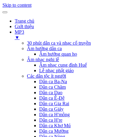
Skip to content
Trang chủ
Giới thiệu
MP3
▼
30 phút dân ca và nhạc cổ truyền
Âm hưởng dân ca
Âm hưởng quan họ
Âm nhạc nghi lễ
Âm nhạc cung đình Huế
Lễ nhạc phật giáo
Các dân tộc ít người
Dân ca Ba-Na
Dân ca Chăm
Dân ca Dao
Dân ca Ê-Đê
Dân ca Gia Rai
Dân ca Giáy
Dân ca H'mông
Dân ca H're
Dân ca Khơ Mú
Dân ca Mường
Dân ca Nùng