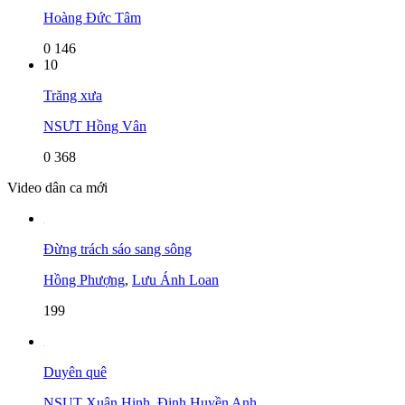
Hoàng Đức Tâm
0
146
10
Trăng xưa
NSƯT Hồng Vân
0
368
Video dân ca mới
Đừng trách sáo sang sông
Hồng Phượng
,
Lưu Ánh Loan
199
Duyên quê
NSUT Xuân Hinh
,
Đinh Huyền Anh