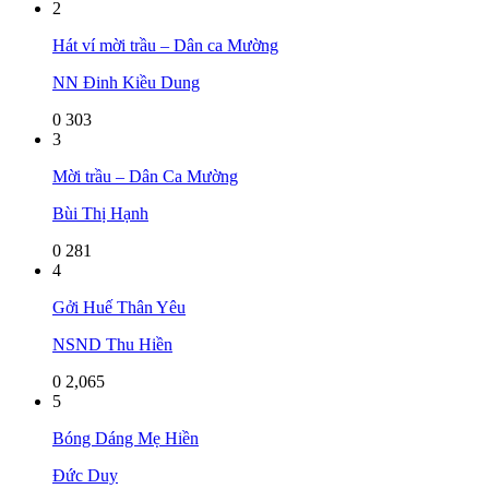
2
Hát ví mời trầu – Dân ca Mường
NN Đinh Kiều Dung
0
303
3
Mời trầu – Dân Ca Mường
Bùi Thị Hạnh
0
281
4
Gởi Huế Thân Yêu
NSND Thu Hiền
0
2,065
5
Bóng Dáng Mẹ Hiền
Đức Duy