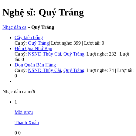
Nghệ sĩ:
Quý Tráng
Nhạc dân ca
»
Quý Tráng
Cây kiêu bổng
Ca sỹ:
Quý Tráng
|
Lượt nghe: 399 | Lượt tải: 0
Đêm Qua Nhớ Bạn
Ca sỹ:
NSND Thúy Cải
,
Quý Tráng
|
Lượt nghe: 232 | Lượt
tải: 0
Dọn Quán Bán Hàng
Ca sỹ:
NSND Thúy Cải
,
Quý Tráng
|
Lượt nghe: 74 | Lượt tải:
0
Nhạc dân ca mới
1
Mời rượu
Thanh Xuân
0
0