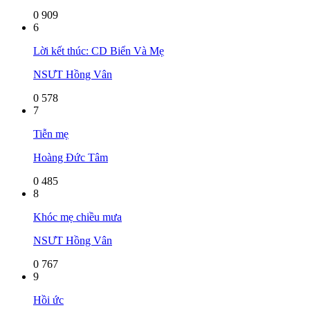
0
909
6
Lời kết thúc: CD Biển Và Mẹ
NSƯT Hồng Vân
0
578
7
Tiễn mẹ
Hoàng Đức Tâm
0
485
8
Khóc mẹ chiều mưa
NSƯT Hồng Vân
0
767
9
Hồi ức