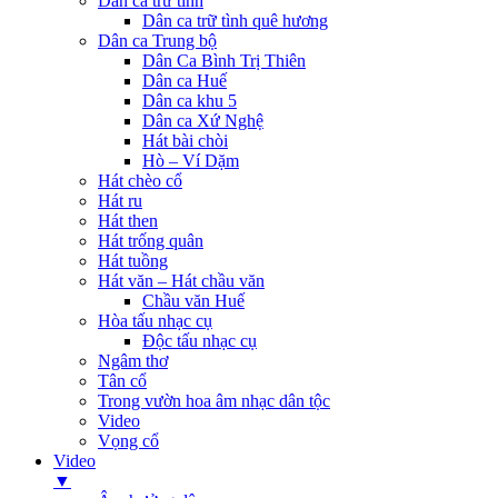
Dân ca trữ tình
Dân ca trữ tình quê hương
Dân ca Trung bộ
Dân Ca Bình Trị Thiên
Dân ca Huế
Dân ca khu 5
Dân ca Xứ Nghệ
Hát bài chòi
Hò – Ví Dặm
Hát chèo cổ
Hát ru
Hát then
Hát trống quân
Hát tuồng
Hát văn – Hát chầu văn
Chầu văn Huế
Hòa tấu nhạc cụ
Độc tấu nhạc cụ
Ngâm thơ
Tân cổ
Trong vườn hoa âm nhạc dân tộc
Video
Vọng cổ
Video
▼