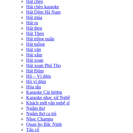
Hát chèo
Hát chèo karaoke
Hát Dặm Hà Nam
Hát múa
Hát ru
Hát then
Hát Then
Hát trống quân
Hát tuồng
Hát văn
Hát xẩm
Hát xoan
Hát xoan Phú Thọ
Hát Đúm
Hò – Ví dặm
Hò ví dặm
Hòa tấu
Karaoke Cải lương
Karaoke nhạc xứ Nghệ
Khách mời văn nghệ sĩ
Ngâm thơ
Ngâm thơ ca trù
Nhạc Champa
Quan họ Bắc Ninh
Tân cổ