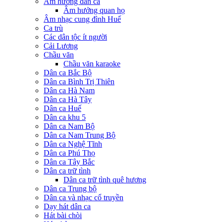
Âm hưởng dân ca
Âm hưởng quan họ
Âm nhạc cung đình Huế
Ca trù
Các dân tộc ít người
Cải Lương
Chầu văn
Chầu văn karaoke
Dân ca Bắc Bộ
Dân ca Bình Trị Thiên
Dân ca Hà Nam
Dân ca Hà Tây
Dân ca Huế
Dân ca khu 5
Dân ca Nam Bộ
Dân ca Nam Trung Bộ
Dân ca Nghệ Tĩnh
Dân ca Phú Thọ
Dân ca Tây Bắc
Dân ca trữ tình
Dân ca trữ tình quê hương
Dân ca Trung bộ
Dân ca và nhạc cổ truyền
Dạy hát dân ca
Hát bài chòi