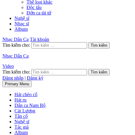
Thể loại khác
Độc tấu
Đờn ca tài tử
Nghệ sĩ
Nhạc sĩ
Album
Nhạc Dân Ca
Tài khoản
Tìm kiếm cho:
Nhạc Dân Ca
Video
Tìm kiếm cho:
Đăng nhập
|
Đăng ký
Primary Menu
Hát chèo cổ
Hát ru
Dân ca Nam Bộ
Cải Lương
Tân cổ
Nghệ sĩ
Tác giả
Album