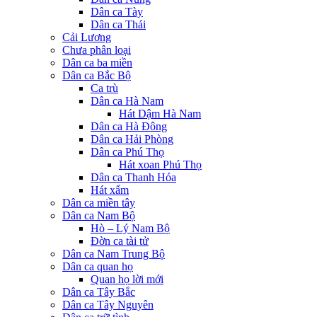
Dân ca Tày
Dân ca Thái
Cải Lương
Chưa phân loại
Dân ca ba miền
Dân ca Bắc Bộ
Ca trù
Dân ca Hà Nam
Hát Dậm Hà Nam
Dân ca Hà Đông
Dân ca Hải Phòng
Dân ca Phú Thọ
Hát xoan Phú Thọ
Dân ca Thanh Hóa
Hát xẩm
Dân ca miền tây
Dân ca Nam Bộ
Hò – Lý Nam Bộ
Đờn ca tài tử
Dân ca Nam Trung Bộ
Dân ca quan họ
Quan họ lời mới
Dân ca Tây Bắc
Dân ca Tây Nguyên