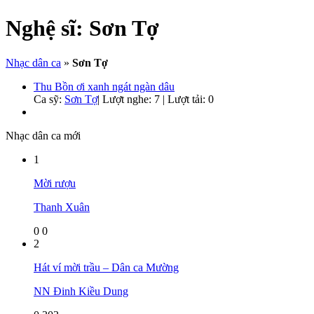
Nghệ sĩ:
Sơn Tợ
Nhạc dân ca
»
Sơn Tợ
Thu Bồn ơi xanh ngát ngàn dâu
Ca sỹ:
Sơn Tợ
|
Lượt nghe: 7 | Lượt tải: 0
Nhạc dân ca mới
1
Mời rượu
Thanh Xuân
0
0
2
Hát ví mời trầu – Dân ca Mường
NN Đinh Kiều Dung