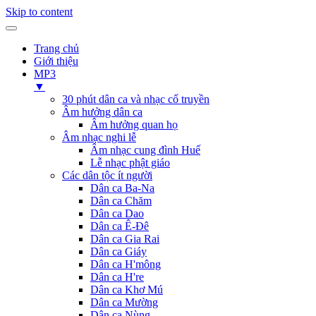
Skip to content
Trang chủ
Giới thiệu
MP3
▼
30 phút dân ca và nhạc cổ truyền
Âm hưởng dân ca
Âm hưởng quan họ
Âm nhạc nghi lễ
Âm nhạc cung đình Huế
Lễ nhạc phật giáo
Các dân tộc ít người
Dân ca Ba-Na
Dân ca Chăm
Dân ca Dao
Dân ca Ê-Đê
Dân ca Gia Rai
Dân ca Giáy
Dân ca H'mông
Dân ca H're
Dân ca Khơ Mú
Dân ca Mường
Dân ca Nùng