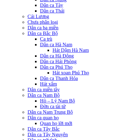
Dân ca Tày
Dân ca Thái
Cải Lương
Chưa phân loại
Dân ca ba miền
Dân ca Bắc Bộ
Ca trù
Dân ca Hà Nam
Hát Dậm Hà Nam
Dân ca Hà Đông
Dân ca Hải Phòng
Dân ca Phú Thọ
Hát xoan Phú Thọ
Dân ca Thanh Hóa
Hát xẩm
Dân ca miền tây
Dân ca Nam Bộ
Hò – Lý Nam Bộ
Đờn ca tài tử
Dân ca Nam Trung Bộ
Dân ca quan họ
Quan họ lời mới
Dân ca Tây Bắc
Dân ca Tây Nguyên