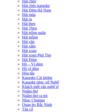
Hát chèo
Hát chèo karaoke
Hát Dặm Hà Nam
Hát múa
Hát ru
Hát then
Hát Then
Hát trống quân
Hát tuồng
Hát văn
Hát xẩm
Hát xoan
Hát xoan Phú Thọ
Hát Đúm
Hò – Ví dặm
Hò ví dặm
Hòa tấu
Karaoke Cải lương
Karaoke nhạc xứ Nghệ
Khách mời văn nghệ sĩ
Ngâm thơ
Ngâm thơ ca trù
Nhạc Champa
Quan họ Bắc Ninh
Tân cổ