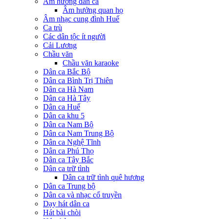
Âm hưởng dân ca
Âm hưởng quan họ
Âm nhạc cung đình Huế
Ca trù
Các dân tộc ít người
Cải Lương
Chầu văn
Chầu văn karaoke
Dân ca Bắc Bộ
Dân ca Bình Trị Thiên
Dân ca Hà Nam
Dân ca Hà Tây
Dân ca Huế
Dân ca khu 5
Dân ca Nam Bộ
Dân ca Nam Trung Bộ
Dân ca Nghệ Tĩnh
Dân ca Phú Thọ
Dân ca Tây Bắc
Dân ca trữ tình
Dân ca trữ tình quê hương
Dân ca Trung bộ
Dân ca và nhạc cổ truyền
Dạy hát dân ca
Hát bài chòi