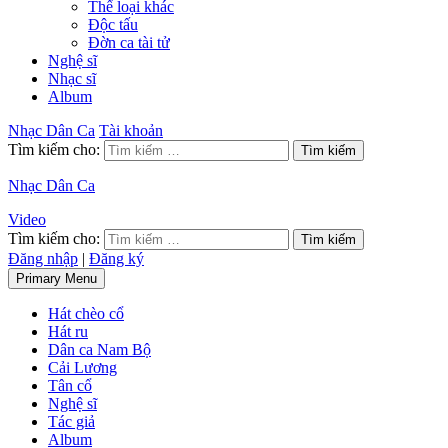
Thể loại khác
Độc tấu
Đờn ca tài tử
Nghệ sĩ
Nhạc sĩ
Album
Nhạc Dân Ca
Tài khoản
Tìm kiếm cho:
Nhạc Dân Ca
Video
Tìm kiếm cho:
Đăng nhập
|
Đăng ký
Primary Menu
Hát chèo cổ
Hát ru
Dân ca Nam Bộ
Cải Lương
Tân cổ
Nghệ sĩ
Tác giả
Album