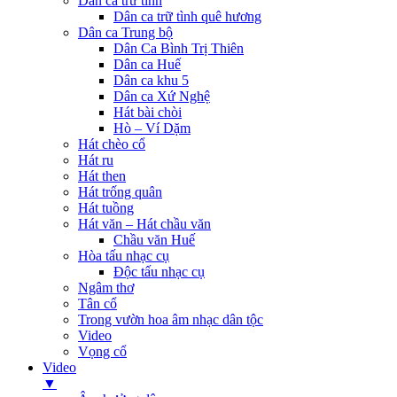
Dân ca trữ tình
Dân ca trữ tình quê hương
Dân ca Trung bộ
Dân Ca Bình Trị Thiên
Dân ca Huế
Dân ca khu 5
Dân ca Xứ Nghệ
Hát bài chòi
Hò – Ví Dặm
Hát chèo cổ
Hát ru
Hát then
Hát trống quân
Hát tuồng
Hát văn – Hát chầu văn
Chầu văn Huế
Hòa tấu nhạc cụ
Độc tấu nhạc cụ
Ngâm thơ
Tân cổ
Trong vườn hoa âm nhạc dân tộc
Video
Vọng cổ
Video
▼