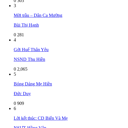
0
303
3
Mời trầu – Dân Ca Mường
Bùi Thị Hạnh
0
281
4
Gởi Huế Thân Yêu
NSND Thu Hiền
0
2,065
5
Bóng Dáng Mẹ Hiền
Đức Duy
0
909
6
Lời kết thúc: CD Biển Và Mẹ
NSƯT Hồng Vân