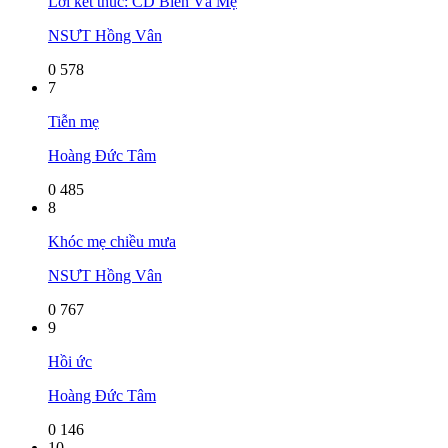
Lời kết thúc: CD Biển Và Mẹ
NSƯT Hồng Vân
0
578
7
Tiễn mẹ
Hoàng Đức Tâm
0
485
8
Khóc mẹ chiều mưa
NSƯT Hồng Vân
0
767
9
Hồi ức
Hoàng Đức Tâm
0
146
10