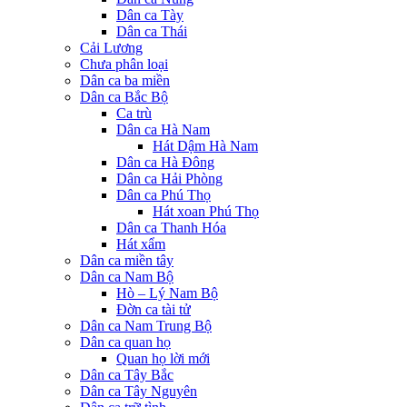
Dân ca Tày
Dân ca Thái
Cải Lương
Chưa phân loại
Dân ca ba miền
Dân ca Bắc Bộ
Ca trù
Dân ca Hà Nam
Hát Dậm Hà Nam
Dân ca Hà Đông
Dân ca Hải Phòng
Dân ca Phú Thọ
Hát xoan Phú Thọ
Dân ca Thanh Hóa
Hát xẩm
Dân ca miền tây
Dân ca Nam Bộ
Hò – Lý Nam Bộ
Đờn ca tài tử
Dân ca Nam Trung Bộ
Dân ca quan họ
Quan họ lời mới
Dân ca Tây Bắc
Dân ca Tây Nguyên