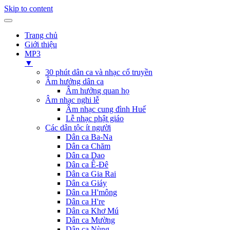
Skip to content
Trang chủ
Giới thiệu
MP3
▼
30 phút dân ca và nhạc cổ truyền
Âm hưởng dân ca
Âm hưởng quan họ
Âm nhạc nghi lễ
Âm nhạc cung đình Huế
Lễ nhạc phật giáo
Các dân tộc ít người
Dân ca Ba-Na
Dân ca Chăm
Dân ca Dao
Dân ca Ê-Đê
Dân ca Gia Rai
Dân ca Giáy
Dân ca H'mông
Dân ca H're
Dân ca Khơ Mú
Dân ca Mường
Dân ca Nùng