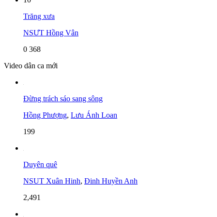
Trăng xưa
NSƯT Hồng Vân
0
368
Video dân ca mới
Đừng trách sáo sang sông
Hồng Phượng
,
Lưu Ánh Loan
199
Duyên quê
NSUT Xuân Hinh
,
Đinh Huyền Anh
2,491