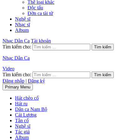
Thể loại khác
Độc tấu
Đờn ca tài tử
Nghệ sĩ
Nhạc sĩ
Album
Nhạc Dân Ca
Tài khoản
Tìm kiếm cho:
Nhạc Dân Ca
Video
Tìm kiếm cho:
Đăng nhập
|
Đăng ký
Primary Menu
Hát chèo cổ
Hát ru
Dân ca Nam Bộ
Cải Lương
Tân cổ
Nghệ sĩ
Tác giả
Album