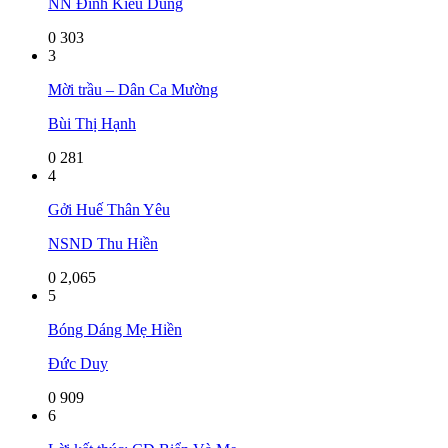
NN Đinh Kiều Dung
0
303
3
Mời trầu – Dân Ca Mường
Bùi Thị Hạnh
0
281
4
Gởi Huế Thân Yêu
NSND Thu Hiền
0
2,065
5
Bóng Dáng Mẹ Hiền
Đức Duy
0
909
6