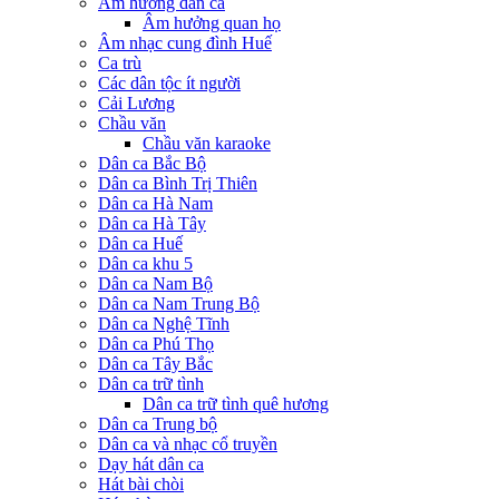
Âm hưởng dân ca
Âm hưởng quan họ
Âm nhạc cung đình Huế
Ca trù
Các dân tộc ít người
Cải Lương
Chầu văn
Chầu văn karaoke
Dân ca Bắc Bộ
Dân ca Bình Trị Thiên
Dân ca Hà Nam
Dân ca Hà Tây
Dân ca Huế
Dân ca khu 5
Dân ca Nam Bộ
Dân ca Nam Trung Bộ
Dân ca Nghệ Tĩnh
Dân ca Phú Thọ
Dân ca Tây Bắc
Dân ca trữ tình
Dân ca trữ tình quê hương
Dân ca Trung bộ
Dân ca và nhạc cổ truyền
Dạy hát dân ca
Hát bài chòi