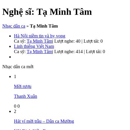
Nghệ sĩ:
Tạ Minh Tâm
Nhạc dân ca
»
Tạ Minh Tâm
Hà Nội niềm tin và hy vọng
Ca sỹ:
Tạ Minh Tâm
|
Lượt nghe: 40 | Lượt tải: 0
Linh thiêng Việt Nam
Ca sỹ:
Tạ Minh Tâm
|
Lượt nghe: 414 | Lượt tải: 0
Nhạc dân ca mới
1
Mời rượu
Thanh Xuân
0
0
2
Hát ví mời trầu – Dân ca Mường