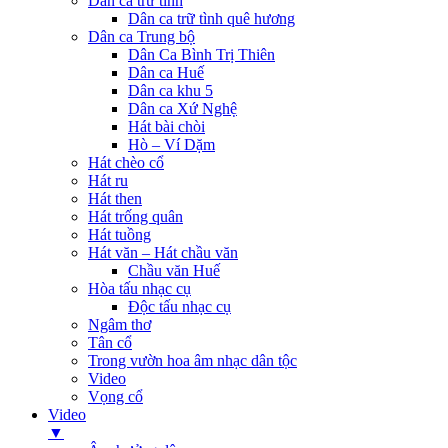
Dân ca trữ tình
Dân ca trữ tình quê hương
Dân ca Trung bộ
Dân Ca Bình Trị Thiên
Dân ca Huế
Dân ca khu 5
Dân ca Xứ Nghệ
Hát bài chòi
Hò – Ví Dặm
Hát chèo cổ
Hát ru
Hát then
Hát trống quân
Hát tuồng
Hát văn – Hát chầu văn
Chầu văn Huế
Hòa tấu nhạc cụ
Độc tấu nhạc cụ
Ngâm thơ
Tân cổ
Trong vườn hoa âm nhạc dân tộc
Video
Vọng cổ
Video
▼