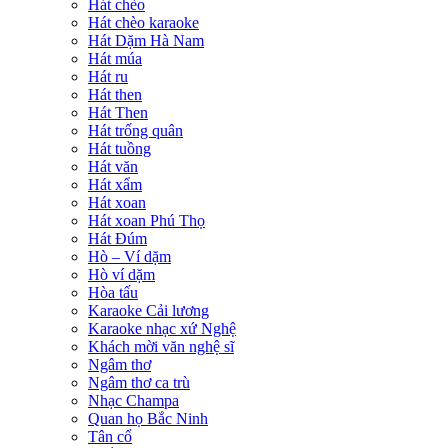
Hát chèo
Hát chèo karaoke
Hát Dặm Hà Nam
Hát múa
Hát ru
Hát then
Hát Then
Hát trống quân
Hát tuồng
Hát văn
Hát xẩm
Hát xoan
Hát xoan Phú Thọ
Hát Đúm
Hò – Ví dặm
Hò ví dặm
Hòa tấu
Karaoke Cải lương
Karaoke nhạc xứ Nghệ
Khách mời văn nghệ sĩ
Ngâm thơ
Ngâm thơ ca trù
Nhạc Champa
Quan họ Bắc Ninh
Tân cổ