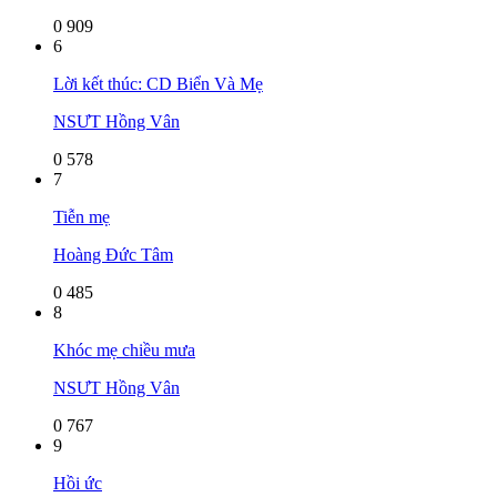
0
909
6
Lời kết thúc: CD Biển Và Mẹ
NSƯT Hồng Vân
0
578
7
Tiễn mẹ
Hoàng Đức Tâm
0
485
8
Khóc mẹ chiều mưa
NSƯT Hồng Vân
0
767
9
Hồi ức