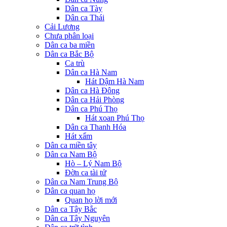
Dân ca Tày
Dân ca Thái
Cải Lương
Chưa phân loại
Dân ca ba miền
Dân ca Bắc Bộ
Ca trù
Dân ca Hà Nam
Hát Dậm Hà Nam
Dân ca Hà Đông
Dân ca Hải Phòng
Dân ca Phú Thọ
Hát xoan Phú Thọ
Dân ca Thanh Hóa
Hát xẩm
Dân ca miền tây
Dân ca Nam Bộ
Hò – Lý Nam Bộ
Đờn ca tài tử
Dân ca Nam Trung Bộ
Dân ca quan họ
Quan họ lời mới
Dân ca Tây Bắc
Dân ca Tây Nguyên