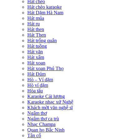
Hát chèo
Hát chèo karaoke
Hát Dặm Hà Nam
Hát múa
Hát ru
Hát then
Hát Then
Hát trống quân
Hát tuồng
Hát văn
Hát xẩm
Hát xoan
Hát xoan Phú Thọ
Hát Đúm
Hò – Ví dặm
Hò ví dặm
Hòa tấu
Karaoke Cải lương
Karaoke nhạc xứ Nghệ
Khách mời văn nghệ sĩ
Ngâm thơ
Ngâm thơ ca trù
Nhạc Champa
Quan họ Bắc Ninh
Tân cổ