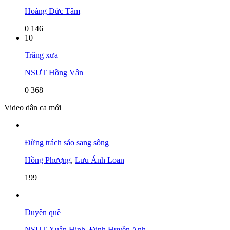
Hoàng Đức Tâm
0
146
10
Trăng xưa
NSƯT Hồng Vân
0
368
Video dân ca mới
Đừng trách sáo sang sông
Hồng Phượng
,
Lưu Ánh Loan
199
Duyên quê
NSUT Xuân Hinh
,
Đinh Huyền Anh