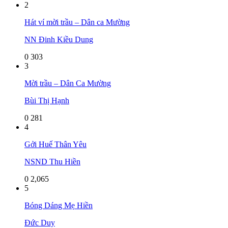
2
Hát ví mời trầu – Dân ca Mường
NN Đinh Kiều Dung
0
303
3
Mời trầu – Dân Ca Mường
Bùi Thị Hạnh
0
281
4
Gởi Huế Thân Yêu
NSND Thu Hiền
0
2,065
5
Bóng Dáng Mẹ Hiền
Đức Duy