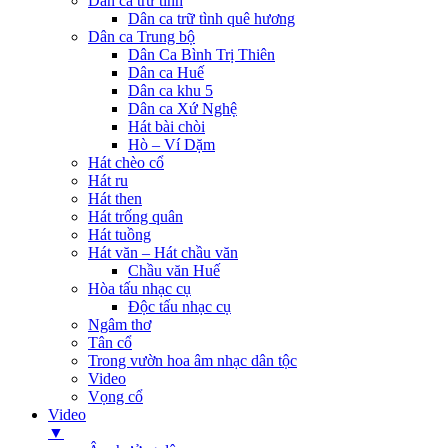
Dân ca trữ tình
Dân ca trữ tình quê hương
Dân ca Trung bộ
Dân Ca Bình Trị Thiên
Dân ca Huế
Dân ca khu 5
Dân ca Xứ Nghệ
Hát bài chòi
Hò – Ví Dặm
Hát chèo cổ
Hát ru
Hát then
Hát trống quân
Hát tuồng
Hát văn – Hát chầu văn
Chầu văn Huế
Hòa tấu nhạc cụ
Độc tấu nhạc cụ
Ngâm thơ
Tân cổ
Trong vườn hoa âm nhạc dân tộc
Video
Vọng cổ
Video
▼