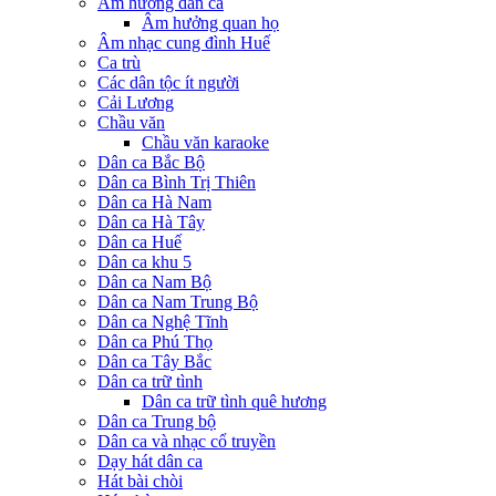
Âm hưởng dân ca
Âm hưởng quan họ
Âm nhạc cung đình Huế
Ca trù
Các dân tộc ít người
Cải Lương
Chầu văn
Chầu văn karaoke
Dân ca Bắc Bộ
Dân ca Bình Trị Thiên
Dân ca Hà Nam
Dân ca Hà Tây
Dân ca Huế
Dân ca khu 5
Dân ca Nam Bộ
Dân ca Nam Trung Bộ
Dân ca Nghệ Tĩnh
Dân ca Phú Thọ
Dân ca Tây Bắc
Dân ca trữ tình
Dân ca trữ tình quê hương
Dân ca Trung bộ
Dân ca và nhạc cổ truyền
Dạy hát dân ca
Hát bài chòi