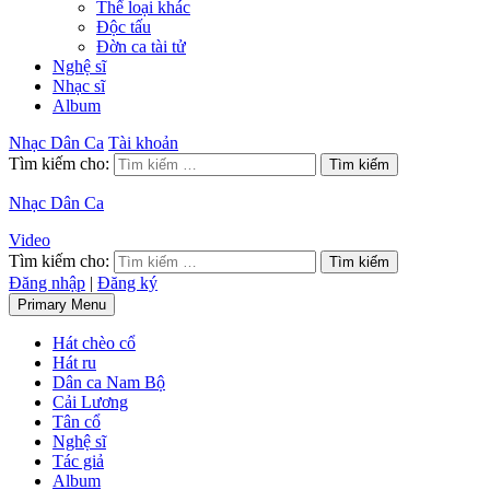
Thể loại khác
Độc tấu
Đờn ca tài tử
Nghệ sĩ
Nhạc sĩ
Album
Nhạc Dân Ca
Tài khoản
Tìm kiếm cho:
Nhạc Dân Ca
Video
Tìm kiếm cho:
Đăng nhập
|
Đăng ký
Primary Menu
Hát chèo cổ
Hát ru
Dân ca Nam Bộ
Cải Lương
Tân cổ
Nghệ sĩ
Tác giả
Album