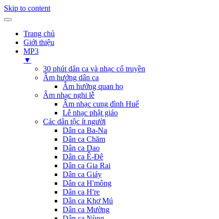
Skip to content
Trang chủ
Giới thiệu
MP3
▼
30 phút dân ca và nhạc cổ truyền
Âm hưởng dân ca
Âm hưởng quan họ
Âm nhạc nghi lễ
Âm nhạc cung đình Huế
Lễ nhạc phật giáo
Các dân tộc ít người
Dân ca Ba-Na
Dân ca Chăm
Dân ca Dao
Dân ca Ê-Đê
Dân ca Gia Rai
Dân ca Giáy
Dân ca H'mông
Dân ca H're
Dân ca Khơ Mú
Dân ca Mường
Dân ca Nùng