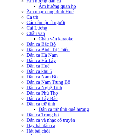
Âm hưởng dân ca
Âm hưởng quan họ
Âm nhạc cung đình Huế
Ca trù
Các dân tộc ít người
Cải Lương
Chầu văn
Chầu văn karaoke
Dân ca Bắc Bộ
Dân ca Bình Trị Thiên
Dân ca Hà Nam
Dân ca Hà Tây
Dân ca Huế
Dân ca khu 5
Dân ca Nam Bộ
Dân ca Nam Trung Bộ
Dân ca Nghệ Tĩnh
Dân ca Phú Thọ
Dân ca Tây Bắc
Dân ca trữ tình
Dân ca trữ tình quê hương
Dân ca Trung bộ
Dân ca và nhạc cổ truyền
Dạy hát dân ca
Hát bài chòi