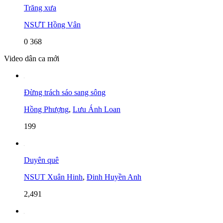
Trăng xưa
NSƯT Hồng Vân
0
368
Video dân ca mới
Đừng trách sáo sang sông
Hồng Phượng
,
Lưu Ánh Loan
199
Duyên quê
NSUT Xuân Hinh
,
Đinh Huyền Anh
2,491