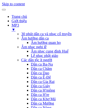
Skip to content
Trang chủ
Giới thiệu
MP3
▼
30 phút dân ca và nhạc cổ truyền
Âm hưởng dân ca
Âm hưởng quan họ
Âm nhạc nghi lễ
Âm nhạc cung đình Huế
Lễ nhạc phật giáo
Các dân tộc ít người
Dân ca Ba-Na
Dân ca Chăm
Dân ca Dao
Dân ca Ê-Đê
Dân ca Gia Rai
Dân ca Giáy
Dân ca H'mông
Dân ca H're
Dân ca Khơ Mú
Dân ca Mường
Dân ca Nùng