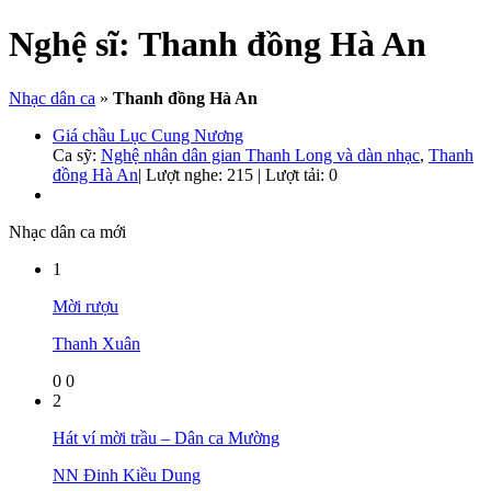
Nghệ sĩ:
Thanh đồng Hà An
Nhạc dân ca
»
Thanh đồng Hà An
Giá chầu Lục Cung Nương
Ca sỹ:
Nghệ nhân dân gian Thanh Long và dàn nhạc
,
Thanh
đồng Hà An
|
Lượt nghe: 215 | Lượt tải: 0
Nhạc dân ca mới
1
Mời rượu
Thanh Xuân
0
0
2
Hát ví mời trầu – Dân ca Mường
NN Đinh Kiều Dung