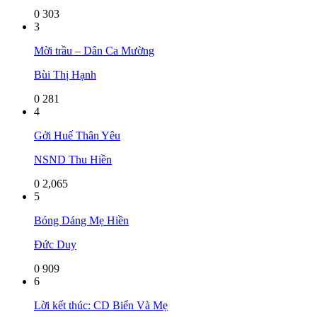
0
303
3
Mời trầu – Dân Ca Mường
Bùi Thị Hạnh
0
281
4
Gởi Huế Thân Yêu
NSND Thu Hiền
0
2,065
5
Bóng Dáng Mẹ Hiền
Đức Duy
0
909
6
Lời kết thúc: CD Biển Và Mẹ