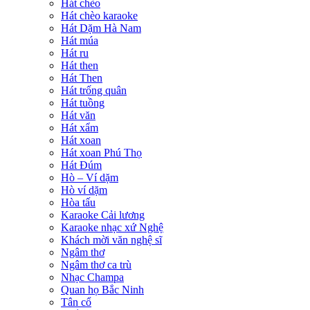
Hát chèo
Hát chèo karaoke
Hát Dặm Hà Nam
Hát múa
Hát ru
Hát then
Hát Then
Hát trống quân
Hát tuồng
Hát văn
Hát xẩm
Hát xoan
Hát xoan Phú Thọ
Hát Đúm
Hò – Ví dặm
Hò ví dặm
Hòa tấu
Karaoke Cải lương
Karaoke nhạc xứ Nghệ
Khách mời văn nghệ sĩ
Ngâm thơ
Ngâm thơ ca trù
Nhạc Champa
Quan họ Bắc Ninh
Tân cổ