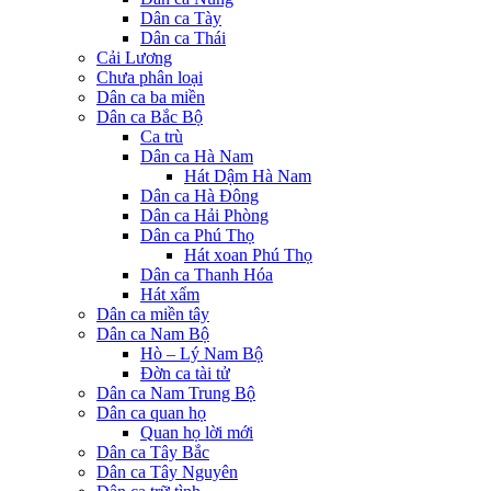
Dân ca Tày
Dân ca Thái
Cải Lương
Chưa phân loại
Dân ca ba miền
Dân ca Bắc Bộ
Ca trù
Dân ca Hà Nam
Hát Dậm Hà Nam
Dân ca Hà Đông
Dân ca Hải Phòng
Dân ca Phú Thọ
Hát xoan Phú Thọ
Dân ca Thanh Hóa
Hát xẩm
Dân ca miền tây
Dân ca Nam Bộ
Hò – Lý Nam Bộ
Đờn ca tài tử
Dân ca Nam Trung Bộ
Dân ca quan họ
Quan họ lời mới
Dân ca Tây Bắc
Dân ca Tây Nguyên