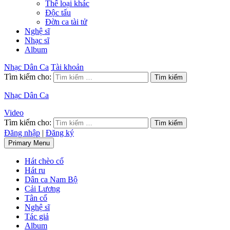
Thể loại khác
Độc tấu
Đờn ca tài tử
Nghệ sĩ
Nhạc sĩ
Album
Nhạc Dân Ca
Tài khoản
Tìm kiếm cho:
Nhạc Dân Ca
Video
Tìm kiếm cho:
Đăng nhập
|
Đăng ký
Primary Menu
Hát chèo cổ
Hát ru
Dân ca Nam Bộ
Cải Lương
Tân cổ
Nghệ sĩ
Tác giả
Album