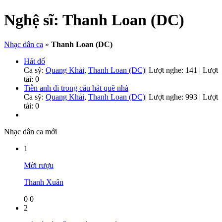
Nghệ sĩ:
Thanh Loan (DC)
Nhạc dân ca
»
Thanh Loan (DC)
Hát đố
Ca sỹ:
Quang Khải
,
Thanh Loan (DC)
|
Lượt nghe: 141 | Lượt
tải: 0
Tiễn anh đi trong câu hát quê nhà
Ca sỹ:
Quang Khải
,
Thanh Loan (DC)
|
Lượt nghe: 993 | Lượt
tải: 0
Nhạc dân ca mới
1
Mời rượu
Thanh Xuân
0
0
2