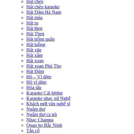
Hát chèo
Hát chèo karaoke
Hát Dặm Hà Nam
Hát múa
Hát ru
Hát then
Hát Then
Hát trống quân
Hát tuồng
Hát văn
Hát xẩm
Hát xoan
Hát xoan Phú Thọ
Hát Đúm
Hò – Ví dặm
Hò ví dặm
Hòa tấu
Karaoke Cải lương
Karaoke nhạc xứ Nghệ
Khách mời văn nghệ sĩ
Ngâm thơ
Ngâm thơ ca trù
Nhạc Champa
Quan họ Bắc Ninh
Tân cổ