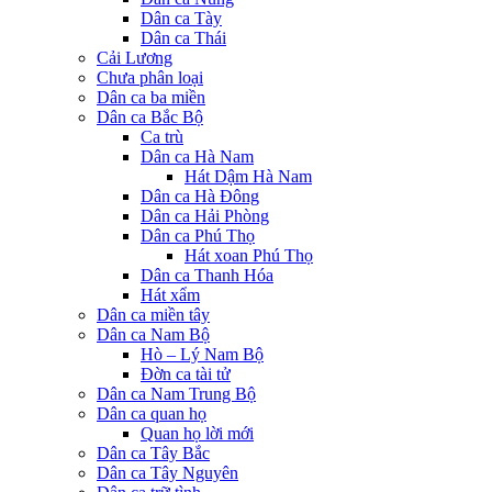
Dân ca Tày
Dân ca Thái
Cải Lương
Chưa phân loại
Dân ca ba miền
Dân ca Bắc Bộ
Ca trù
Dân ca Hà Nam
Hát Dậm Hà Nam
Dân ca Hà Đông
Dân ca Hải Phòng
Dân ca Phú Thọ
Hát xoan Phú Thọ
Dân ca Thanh Hóa
Hát xẩm
Dân ca miền tây
Dân ca Nam Bộ
Hò – Lý Nam Bộ
Đờn ca tài tử
Dân ca Nam Trung Bộ
Dân ca quan họ
Quan họ lời mới
Dân ca Tây Bắc
Dân ca Tây Nguyên