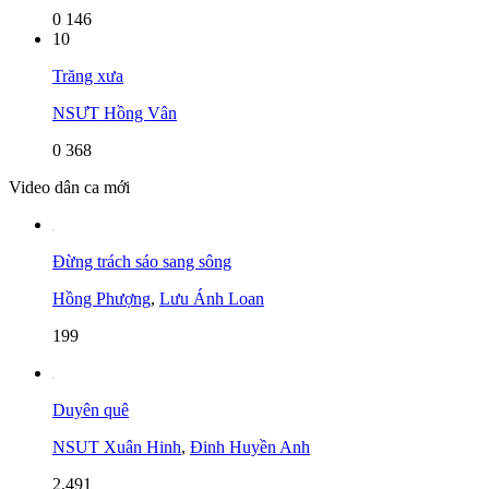
0
146
10
Trăng xưa
NSƯT Hồng Vân
0
368
Video dân ca mới
Đừng trách sáo sang sông
Hồng Phượng
,
Lưu Ánh Loan
199
Duyên quê
NSUT Xuân Hinh
,
Đinh Huyền Anh
2,491