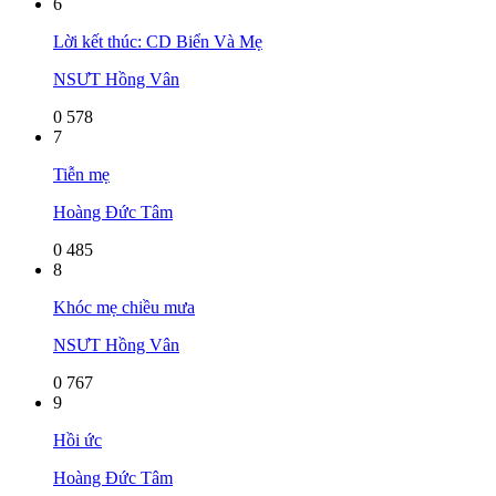
6
Lời kết thúc: CD Biển Và Mẹ
NSƯT Hồng Vân
0
578
7
Tiễn mẹ
Hoàng Đức Tâm
0
485
8
Khóc mẹ chiều mưa
NSƯT Hồng Vân
0
767
9
Hồi ức
Hoàng Đức Tâm