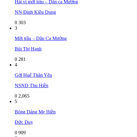
Hát ví mời trầu – Dân ca Mường
NN Đinh Kiều Dung
0
303
3
Mời trầu – Dân Ca Mường
Bùi Thị Hạnh
0
281
4
Gởi Huế Thân Yêu
NSND Thu Hiền
0
2,065
5
Bóng Dáng Mẹ Hiền
Đức Duy
0
909