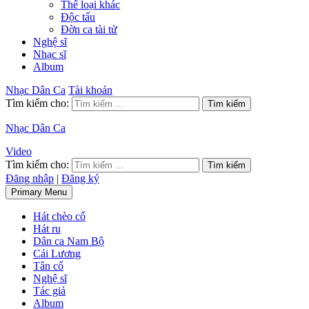
Thể loại khác
Độc tấu
Đờn ca tài tử
Nghệ sĩ
Nhạc sĩ
Album
Nhạc Dân Ca
Tài khoản
Tìm kiếm cho:
Nhạc Dân Ca
Video
Tìm kiếm cho:
Đăng nhập
|
Đăng ký
Primary Menu
Hát chèo cổ
Hát ru
Dân ca Nam Bộ
Cải Lương
Tân cổ
Nghệ sĩ
Tác giả
Album