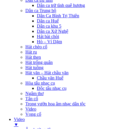
Dân ca trữ tình
Dân ca trữ tình quê hương
Dân ca Trung bộ
Dân Ca Bình Trị Thiên
Dân ca Huế
Dân ca khu 5
Dân ca Xứ Nghệ
Hát bài chòi
Hò – Ví Dặm
Hát chèo cổ
Hát ru
Hát then
Hát trống quân
Hát tuồng
Hát văn – Hát chầu văn
Chầu văn Huế
Hòa tấu nhạc cụ
Độc tấu nhạc cụ
Ngâm thơ
Tân cổ
Trong vườn hoa âm nhạc dân tộc
Video
Vọng cổ
Video
▼