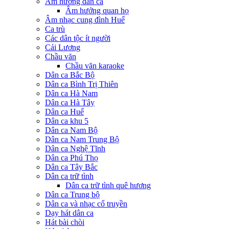
Âm hưởng dân ca
Âm hưởng quan họ
Âm nhạc cung đình Huế
Ca trù
Các dân tộc ít người
Cải Lương
Chầu văn
Chầu văn karaoke
Dân ca Bắc Bộ
Dân ca Bình Trị Thiên
Dân ca Hà Nam
Dân ca Hà Tây
Dân ca Huế
Dân ca khu 5
Dân ca Nam Bộ
Dân ca Nam Trung Bộ
Dân ca Nghệ Tĩnh
Dân ca Phú Thọ
Dân ca Tây Bắc
Dân ca trữ tình
Dân ca trữ tình quê hương
Dân ca Trung bộ
Dân ca và nhạc cổ truyền
Dạy hát dân ca
Hát bài chòi