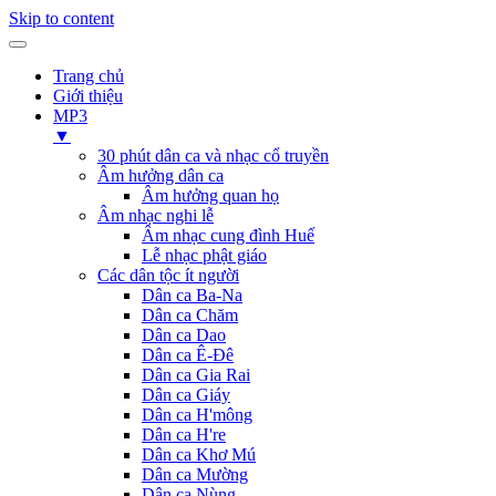
Skip to content
Trang chủ
Giới thiệu
MP3
▼
30 phút dân ca và nhạc cổ truyền
Âm hưởng dân ca
Âm hưởng quan họ
Âm nhạc nghi lễ
Âm nhạc cung đình Huế
Lễ nhạc phật giáo
Các dân tộc ít người
Dân ca Ba-Na
Dân ca Chăm
Dân ca Dao
Dân ca Ê-Đê
Dân ca Gia Rai
Dân ca Giáy
Dân ca H'mông
Dân ca H're
Dân ca Khơ Mú
Dân ca Mường
Dân ca Nùng