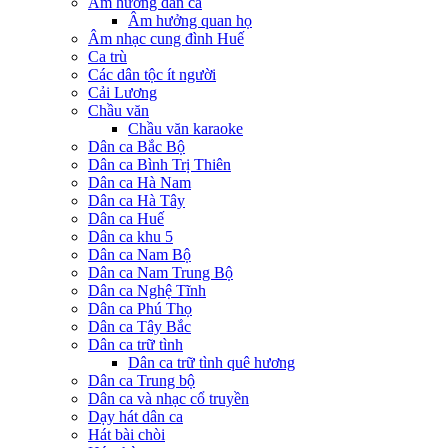
Âm hưởng dân ca
Âm hưởng quan họ
Âm nhạc cung đình Huế
Ca trù
Các dân tộc ít người
Cải Lương
Chầu văn
Chầu văn karaoke
Dân ca Bắc Bộ
Dân ca Bình Trị Thiên
Dân ca Hà Nam
Dân ca Hà Tây
Dân ca Huế
Dân ca khu 5
Dân ca Nam Bộ
Dân ca Nam Trung Bộ
Dân ca Nghệ Tĩnh
Dân ca Phú Thọ
Dân ca Tây Bắc
Dân ca trữ tình
Dân ca trữ tình quê hương
Dân ca Trung bộ
Dân ca và nhạc cổ truyền
Dạy hát dân ca
Hát bài chòi