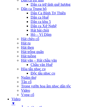
Dân ca trữ tình
Dân ca trữ tình quê hương
Dân ca Trung bộ
Dân Ca Bình Trị Thiên
Dân ca Huế
Dân ca khu 5
Dân ca Xứ Nghệ
Hát bài chòi
Hò – Ví Dặm
Hát chèo cổ
Hát ru
Hát then
Hát trống quân
Hát tuồng
Hát văn – Hát chầu văn
Chầu văn Huế
Hòa tấu nhạc cụ
Độc tấu nhạc cụ
Ngâm thơ
Tân cổ
Trong vườn hoa âm nhạc dân tộc
Video
Vọng cổ
Video
▼