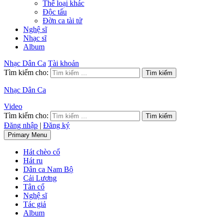
Thể loại khác
Độc tấu
Đờn ca tài tử
Nghệ sĩ
Nhạc sĩ
Album
Nhạc Dân Ca
Tài khoản
Tìm kiếm cho:
Nhạc Dân Ca
Video
Tìm kiếm cho:
Đăng nhập
|
Đăng ký
Primary Menu
Hát chèo cổ
Hát ru
Dân ca Nam Bộ
Cải Lương
Tân cổ
Nghệ sĩ
Tác giả
Album