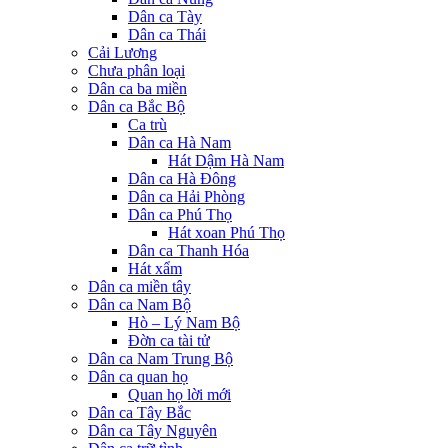
Dân ca Tày
Dân ca Thái
Cải Lương
Chưa phân loại
Dân ca ba miền
Dân ca Bắc Bộ
Ca trù
Dân ca Hà Nam
Hát Dậm Hà Nam
Dân ca Hà Đông
Dân ca Hải Phòng
Dân ca Phú Thọ
Hát xoan Phú Thọ
Dân ca Thanh Hóa
Hát xẩm
Dân ca miền tây
Dân ca Nam Bộ
Hò – Lý Nam Bộ
Đờn ca tài tử
Dân ca Nam Trung Bộ
Dân ca quan họ
Quan họ lời mới
Dân ca Tây Bắc
Dân ca Tây Nguyên