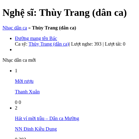
Nghệ sĩ:
Thùy Trang (dân ca)
Nhạc dân ca
»
Thùy Trang (dân ca)
Đường mang tên Bác
Ca sỹ:
Thùy Trang (dân ca)
|
Lượt nghe: 393 | Lượt tải: 0
Nhạc dân ca mới
1
Mời rượu
Thanh Xuân
0
0
2
Hát ví mời trầu – Dân ca Mường
NN Đinh Kiều Dung