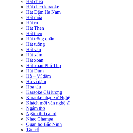
Hát chèo
Hát chèo karaoke
Hát Dặm Hà Nam
Hát múa
Hát ru
Hát Then
Hát then
Hát trống quân
Hát tuồng
Hát văn
Hát xẩm
Hát xoan
Hát xoan Phú Thọ
Hát Đúm
Hò – Ví dặm
Hò ví dặm
Hòa tấu
Karaoke Cải lương
Karaoke nhạc xứ Nghệ
Khách mời văn nghệ sĩ
Ngâm thơ
Ngâm thơ ca trù
Nhạc Champa
Quan họ Bắc Ninh
Tân cổ