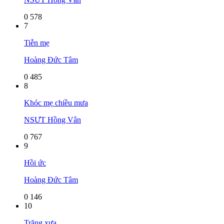
0
578
7
Tiễn mẹ
Hoàng Đức Tâm
0
485
8
Khóc mẹ chiều mưa
NSƯT Hồng Vân
0
767
9
Hồi ức
Hoàng Đức Tâm
0
146
10
Trăng xưa