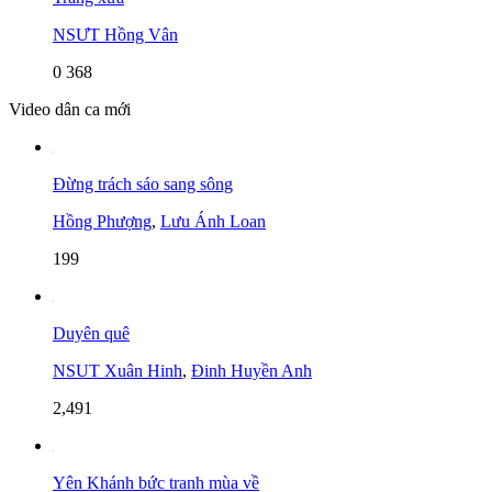
NSƯT Hồng Vân
0
368
Video dân ca mới
Đừng trách sáo sang sông
Hồng Phượng
,
Lưu Ánh Loan
199
Duyên quê
NSUT Xuân Hinh
,
Đinh Huyền Anh
2,491
Yên Khánh bức tranh mùa về