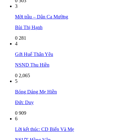
0
303
3
Mời trầu – Dân Ca Mường
Bùi Thị Hạnh
0
281
4
Gởi Huế Thân Yêu
NSND Thu Hiền
0
2,065
5
Bóng Dáng Mẹ Hiền
Đức Duy
0
909
6
Lời kết thúc: CD Biển Và Mẹ
NSƯT Hồng Vân