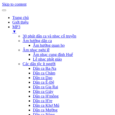
Skip to content
Trang chủ
Giới thiệu
MP3
▼
30 phút dân ca và nhạc cổ truyền
Âm hưởng dân ca
Âm hưởng quan họ
Âm nhạc nghi lễ
Âm nhạc cung đình Huế
Lễ nhạc phật giáo
Các dân tộc ít người
Dân ca Ba-Na
Dân ca Chăm
Dân ca Dao
Dân ca Ê-Đê
Dân ca Gia Rai
Dân ca Giáy
Dân ca H'mông
Dân ca H're
Dân ca Khơ Mú
Dân ca Mường
Dân ca Nùng