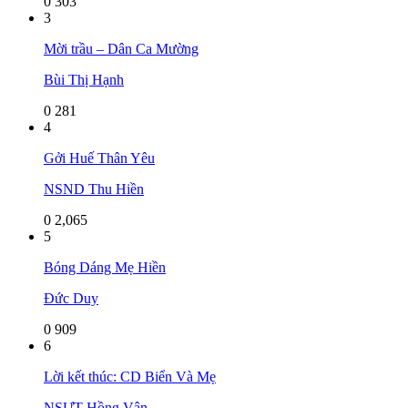
0
303
3
Mời trầu – Dân Ca Mường
Bùi Thị Hạnh
0
281
4
Gởi Huế Thân Yêu
NSND Thu Hiền
0
2,065
5
Bóng Dáng Mẹ Hiền
Đức Duy
0
909
6
Lời kết thúc: CD Biển Và Mẹ
NSƯT Hồng Vân