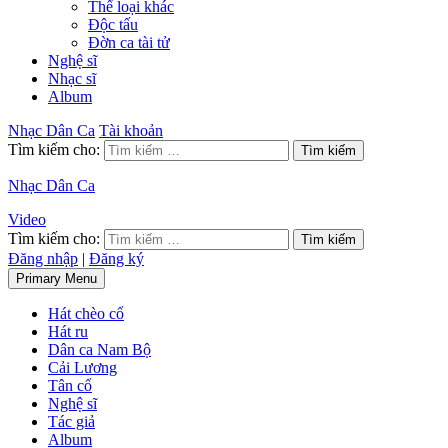
Thể loại khác
Độc tấu
Đờn ca tài tử
Nghệ sĩ
Nhạc sĩ
Album
Nhạc Dân Ca
Tài khoản
Tìm kiếm cho:
Nhạc Dân Ca
Video
Tìm kiếm cho:
Đăng nhập
|
Đăng ký
Primary Menu
Hát chèo cổ
Hát ru
Dân ca Nam Bộ
Cải Lương
Tân cổ
Nghệ sĩ
Tác giả
Album