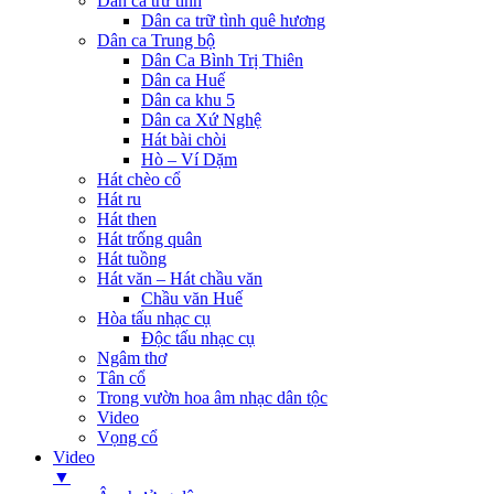
Dân ca trữ tình
Dân ca trữ tình quê hương
Dân ca Trung bộ
Dân Ca Bình Trị Thiên
Dân ca Huế
Dân ca khu 5
Dân ca Xứ Nghệ
Hát bài chòi
Hò – Ví Dặm
Hát chèo cổ
Hát ru
Hát then
Hát trống quân
Hát tuồng
Hát văn – Hát chầu văn
Chầu văn Huế
Hòa tấu nhạc cụ
Độc tấu nhạc cụ
Ngâm thơ
Tân cổ
Trong vườn hoa âm nhạc dân tộc
Video
Vọng cổ
Video
▼