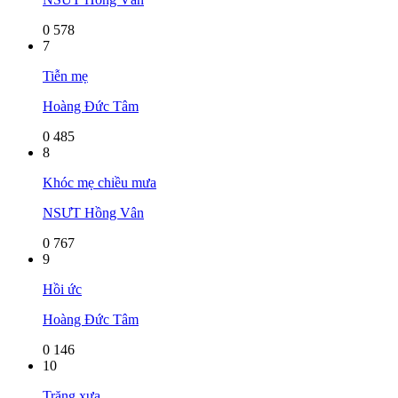
0
578
7
Tiễn mẹ
Hoàng Đức Tâm
0
485
8
Khóc mẹ chiều mưa
NSƯT Hồng Vân
0
767
9
Hồi ức
Hoàng Đức Tâm
0
146
10
Trăng xưa