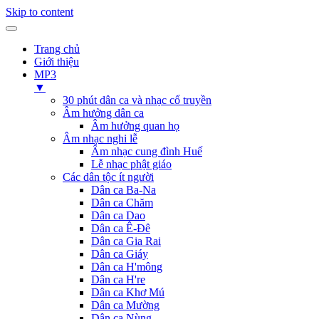
Skip to content
Trang chủ
Giới thiệu
MP3
▼
30 phút dân ca và nhạc cổ truyền
Âm hưởng dân ca
Âm hưởng quan họ
Âm nhạc nghi lễ
Âm nhạc cung đình Huế
Lễ nhạc phật giáo
Các dân tộc ít người
Dân ca Ba-Na
Dân ca Chăm
Dân ca Dao
Dân ca Ê-Đê
Dân ca Gia Rai
Dân ca Giáy
Dân ca H'mông
Dân ca H're
Dân ca Khơ Mú
Dân ca Mường
Dân ca Nùng