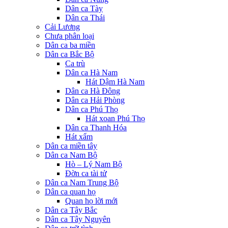
Dân ca Tày
Dân ca Thái
Cải Lương
Chưa phân loại
Dân ca ba miền
Dân ca Bắc Bộ
Ca trù
Dân ca Hà Nam
Hát Dậm Hà Nam
Dân ca Hà Đông
Dân ca Hải Phòng
Dân ca Phú Thọ
Hát xoan Phú Thọ
Dân ca Thanh Hóa
Hát xẩm
Dân ca miền tây
Dân ca Nam Bộ
Hò – Lý Nam Bộ
Đờn ca tài tử
Dân ca Nam Trung Bộ
Dân ca quan họ
Quan họ lời mới
Dân ca Tây Bắc
Dân ca Tây Nguyên