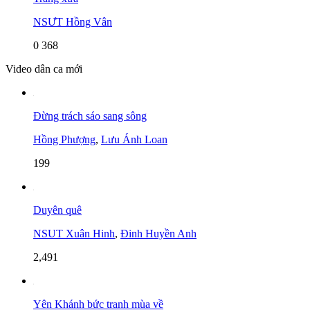
NSƯT Hồng Vân
0
368
Video dân ca mới
Đừng trách sáo sang sông
Hồng Phượng
,
Lưu Ánh Loan
199
Duyên quê
NSUT Xuân Hinh
,
Đinh Huyền Anh
2,491
Yên Khánh bức tranh mùa về