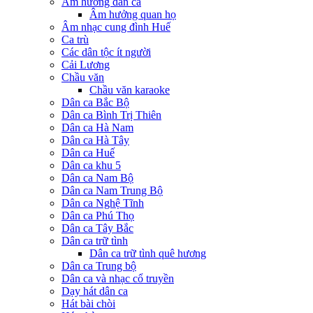
Âm hưởng dân ca
Âm hưởng quan họ
Âm nhạc cung đình Huế
Ca trù
Các dân tộc ít người
Cải Lương
Chầu văn
Chầu văn karaoke
Dân ca Bắc Bộ
Dân ca Bình Trị Thiên
Dân ca Hà Nam
Dân ca Hà Tây
Dân ca Huế
Dân ca khu 5
Dân ca Nam Bộ
Dân ca Nam Trung Bộ
Dân ca Nghệ Tĩnh
Dân ca Phú Thọ
Dân ca Tây Bắc
Dân ca trữ tình
Dân ca trữ tình quê hương
Dân ca Trung bộ
Dân ca và nhạc cổ truyền
Dạy hát dân ca
Hát bài chòi