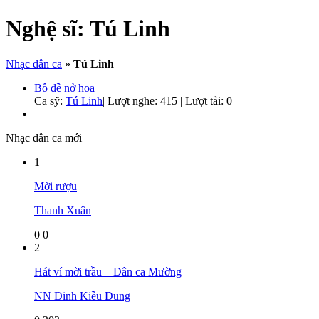
Nghệ sĩ:
Tú Linh
Nhạc dân ca
»
Tú Linh
Bồ đề nở hoa
Ca sỹ:
Tú Linh
|
Lượt nghe: 415 | Lượt tải: 0
Nhạc dân ca mới
1
Mời rượu
Thanh Xuân
0
0
2
Hát ví mời trầu – Dân ca Mường
NN Đinh Kiều Dung