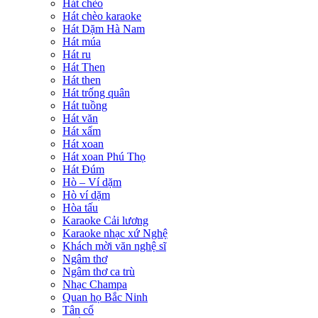
Hát chèo
Hát chèo karaoke
Hát Dặm Hà Nam
Hát múa
Hát ru
Hát Then
Hát then
Hát trống quân
Hát tuồng
Hát văn
Hát xẩm
Hát xoan
Hát xoan Phú Thọ
Hát Đúm
Hò – Ví dặm
Hò ví dặm
Hòa tấu
Karaoke Cải lương
Karaoke nhạc xứ Nghệ
Khách mời văn nghệ sĩ
Ngâm thơ
Ngâm thơ ca trù
Nhạc Champa
Quan họ Bắc Ninh
Tân cổ