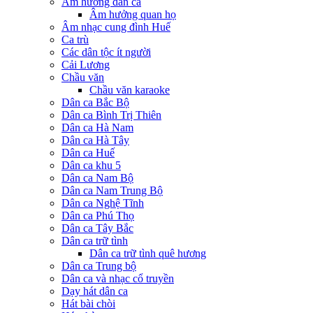
Âm hưởng dân ca
Âm hưởng quan họ
Âm nhạc cung đình Huế
Ca trù
Các dân tộc ít người
Cải Lương
Chầu văn
Chầu văn karaoke
Dân ca Bắc Bộ
Dân ca Bình Trị Thiên
Dân ca Hà Nam
Dân ca Hà Tây
Dân ca Huế
Dân ca khu 5
Dân ca Nam Bộ
Dân ca Nam Trung Bộ
Dân ca Nghệ Tĩnh
Dân ca Phú Thọ
Dân ca Tây Bắc
Dân ca trữ tình
Dân ca trữ tình quê hương
Dân ca Trung bộ
Dân ca và nhạc cổ truyền
Dạy hát dân ca
Hát bài chòi