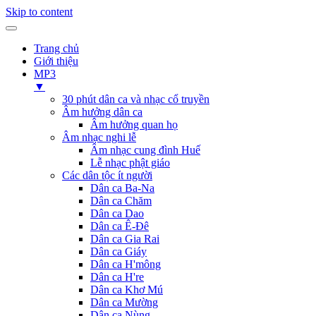
Skip to content
Trang chủ
Giới thiệu
MP3
▼
30 phút dân ca và nhạc cổ truyền
Âm hưởng dân ca
Âm hưởng quan họ
Âm nhạc nghi lễ
Âm nhạc cung đình Huế
Lễ nhạc phật giáo
Các dân tộc ít người
Dân ca Ba-Na
Dân ca Chăm
Dân ca Dao
Dân ca Ê-Đê
Dân ca Gia Rai
Dân ca Giáy
Dân ca H'mông
Dân ca H're
Dân ca Khơ Mú
Dân ca Mường
Dân ca Nùng