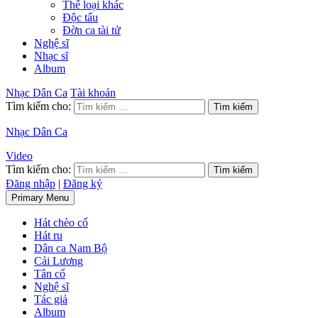
Thể loại khác
Độc tấu
Đờn ca tài tử
Nghệ sĩ
Nhạc sĩ
Album
Nhạc Dân Ca
Tài khoản
Tìm kiếm cho:
Nhạc Dân Ca
Video
Tìm kiếm cho:
Đăng nhập
|
Đăng ký
Primary Menu
Hát chèo cổ
Hát ru
Dân ca Nam Bộ
Cải Lương
Tân cổ
Nghệ sĩ
Tác giả
Album