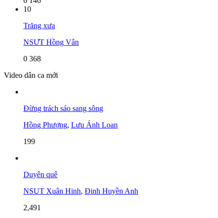
0
146
10
Trăng xưa
NSƯT Hồng Vân
0
368
Video dân ca mới
Đừng trách sáo sang sông
Hồng Phượng
,
Lưu Ánh Loan
199
Duyên quê
NSUT Xuân Hinh
,
Đinh Huyền Anh
2,491