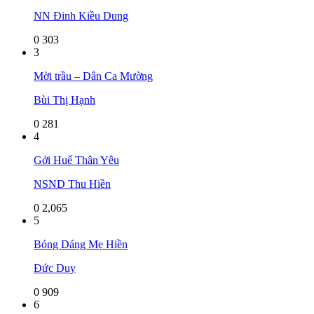
NN Đinh Kiều Dung
0
303
3
Mời trầu – Dân Ca Mường
Bùi Thị Hạnh
0
281
4
Gởi Huế Thân Yêu
NSND Thu Hiền
0
2,065
5
Bóng Dáng Mẹ Hiền
Đức Duy
0
909
6