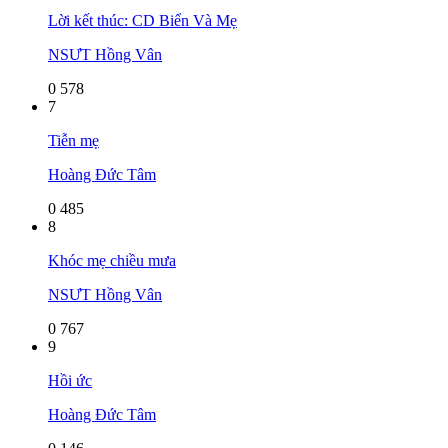
Lời kết thúc: CD Biển Và Mẹ
NSƯT Hồng Vân
0
578
7
Tiễn mẹ
Hoàng Đức Tâm
0
485
8
Khóc mẹ chiều mưa
NSƯT Hồng Vân
0
767
9
Hồi ức
Hoàng Đức Tâm