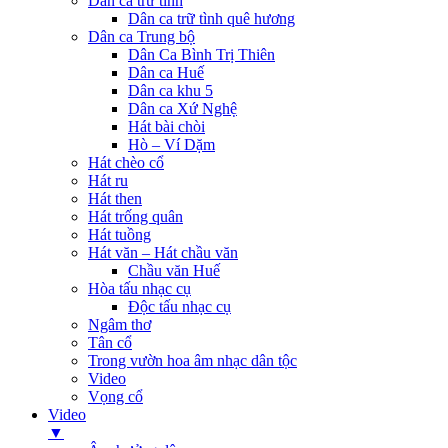
Dân ca trữ tình
Dân ca trữ tình quê hương
Dân ca Trung bộ
Dân Ca Bình Trị Thiên
Dân ca Huế
Dân ca khu 5
Dân ca Xứ Nghệ
Hát bài chòi
Hò – Ví Dặm
Hát chèo cổ
Hát ru
Hát then
Hát trống quân
Hát tuồng
Hát văn – Hát chầu văn
Chầu văn Huế
Hòa tấu nhạc cụ
Độc tấu nhạc cụ
Ngâm thơ
Tân cổ
Trong vườn hoa âm nhạc dân tộc
Video
Vọng cổ
Video
▼