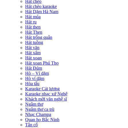
Hát chèo
Hát chèo karaoke
Hát Dặm Hà Nam
Hát múa
Hát ru
Hát then
Hát Then
Hát trống quân
Hát tuồng
Hát văn
Hát xẩm
Hát xoan
Hát xoan Phú Thọ
Hát Đúm
Hò – Ví dặm
Hò ví dặm
Hòa tấu
Karaoke Cải lương
Karaoke nhạc xứ Nghệ
Khách mời văn nghệ sĩ
Ngâm thơ
Ngâm thơ ca trù
Nhạc Champa
Quan họ Bắc Ninh
Tân cổ