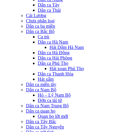
Dân ca Tày
Dân ca Thái
Cải Lương
Chưa phân loại
Dân ca ba miền
Dân ca Bắc Bộ
Ca trù
Dân ca Hà Nam
Hát Dậm Hà Nam
Dân ca Hà Đông
Dân ca Hải Phòng
Dân ca Phú Thọ
Hát xoan Phú Thọ
Dân ca Thanh Hóa
Hát xẩm
Dân ca miền tây
Dân ca Nam Bộ
Hò – Lý Nam Bộ
Đờn ca tài tử
Dân ca Nam Trung Bộ
Dân ca quan họ
Quan họ lời mới
Dân ca Tây Bắc
Dân ca Tây Nguyên