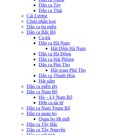
Dân ca Tày
Dân ca Thái
Cải Lương
Chưa phân loại
Dân ca ba miền
Dân ca Bắc Bộ
Ca trù
Dân ca Hà Nam
Hát Dậm Hà Nam
Dân ca Hà Đông
Dân ca Hải Phòng
Dân ca Phú Thọ
Hát xoan Phú Thọ
Dân ca Thanh Hóa
Hát xẩm
Dân ca miền tây
Dân ca Nam Bộ
Hò – Lý Nam Bộ
Đờn ca tài tử
Dân ca Nam Trung Bộ
Dân ca quan họ
Quan họ lời mới
Dân ca Tây Bắc
Dân ca Tây Nguyên