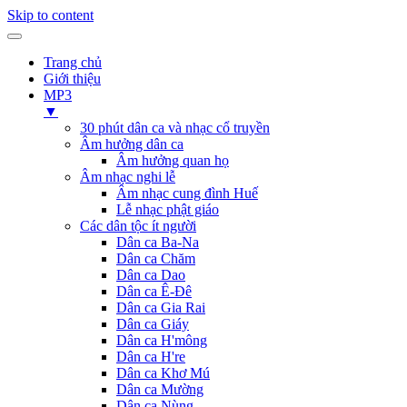
Skip to content
Trang chủ
Giới thiệu
MP3
▼
30 phút dân ca và nhạc cổ truyền
Âm hưởng dân ca
Âm hưởng quan họ
Âm nhạc nghi lễ
Âm nhạc cung đình Huế
Lễ nhạc phật giáo
Các dân tộc ít người
Dân ca Ba-Na
Dân ca Chăm
Dân ca Dao
Dân ca Ê-Đê
Dân ca Gia Rai
Dân ca Giáy
Dân ca H'mông
Dân ca H're
Dân ca Khơ Mú
Dân ca Mường
Dân ca Nùng