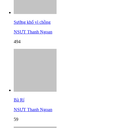
Sướng khổ vì chồng
NSƯT Thanh Ngoan
494
Bà Rí
NSƯT Thanh Ngoan
59