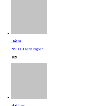
Hát ru
NSƯT Thanh Ngoan
189
Hát thầm