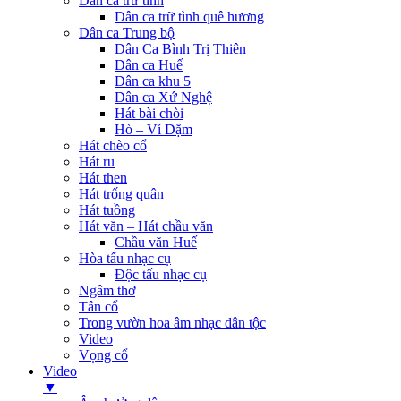
Dân ca trữ tình
Dân ca trữ tình quê hương
Dân ca Trung bộ
Dân Ca Bình Trị Thiên
Dân ca Huế
Dân ca khu 5
Dân ca Xứ Nghệ
Hát bài chòi
Hò – Ví Dặm
Hát chèo cổ
Hát ru
Hát then
Hát trống quân
Hát tuồng
Hát văn – Hát chầu văn
Chầu văn Huế
Hòa tấu nhạc cụ
Độc tấu nhạc cụ
Ngâm thơ
Tân cổ
Trong vườn hoa âm nhạc dân tộc
Video
Vọng cổ
Video
▼