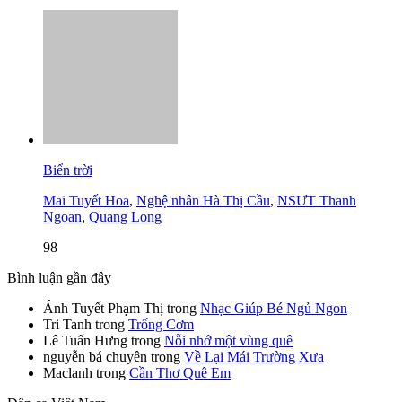
Biển trời
Mai Tuyết Hoa
,
Nghệ nhân Hà Thị Cầu
,
NSƯT Thanh
Ngoan
,
Quang Long
98
Bình luận gần đây
Ánh Tuyết Phạm Thị
trong
Nhạc Giúp Bé Ngủ Ngon
Tri Tanh
trong
Trống Cơm
Lê Tuấn Hưng
trong
Nỗi nhớ một vùng quê
nguyễn bá chuyên
trong
Về Lại Mái Trường Xưa
Maclanh
trong
Cần Thơ Quê Em