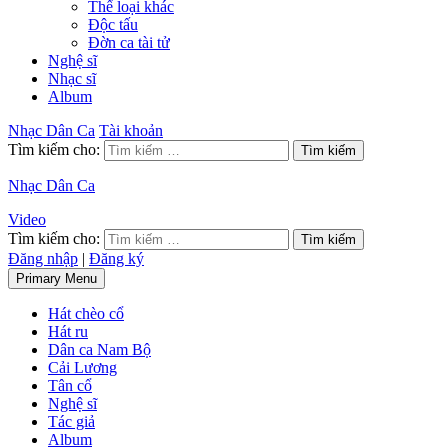
Thể loại khác
Độc tấu
Đờn ca tài tử
Nghệ sĩ
Nhạc sĩ
Album
Nhạc Dân Ca
Tài khoản
Tìm kiếm cho:
Nhạc Dân Ca
Video
Tìm kiếm cho:
Đăng nhập
|
Đăng ký
Primary Menu
Hát chèo cổ
Hát ru
Dân ca Nam Bộ
Cải Lương
Tân cổ
Nghệ sĩ
Tác giả
Album