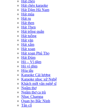
Hát chèo
Hát chèo karaoke
Hát Dặm Hà Nam
Hát múa
Hát ru
Hát then
Hát Then
Hát trống quân
Hát tuồng
Hát văn
Hát xẩm
Hát xoan
Hát xoan Phú Thọ
Hát Đúm
Hò – Ví dặm
Hò ví dặm
Hòa tấu
Karaoke Cải lương
Karaoke nhạc xứ Nghệ
Khách mời văn nghệ sĩ
Ngâm thơ
Ngâm thơ ca trù
Nhạc Champa
Quan họ Bắc Ninh
Tân cổ