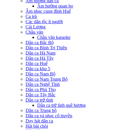
Âm hưởng dân ca
Âm hưởng quan họ
Âm nhạc cung đình Huế
Ca trù
Các dân tộc ít người
Cải Lương
Chầu văn
Chầu văn karaoke
Dân ca Bắc Bộ
Dân ca Bình Trị Thiên
Dân ca Hà Nam
Dân ca Hà Tây
Dân ca Huế
Dân ca khu 5
Dân ca Nam Bộ
Dân ca Nam Trung Bộ
Dân ca Nghệ Tĩnh
Dân ca Phú Thọ
Dân ca Tây Bắc
Dân ca trữ tình
Dân ca trữ tình quê hương
Dân ca Trung bộ
Dân ca và nhạc cổ truyền
Dạy hát dân ca
Hát bài chòi