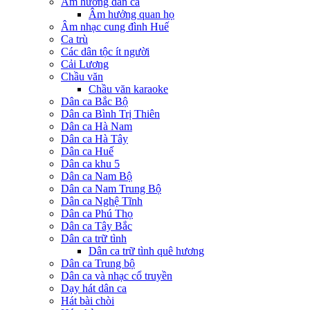
Âm hưởng dân ca
Âm hưởng quan họ
Âm nhạc cung đình Huế
Ca trù
Các dân tộc ít người
Cải Lương
Chầu văn
Chầu văn karaoke
Dân ca Bắc Bộ
Dân ca Bình Trị Thiên
Dân ca Hà Nam
Dân ca Hà Tây
Dân ca Huế
Dân ca khu 5
Dân ca Nam Bộ
Dân ca Nam Trung Bộ
Dân ca Nghệ Tĩnh
Dân ca Phú Thọ
Dân ca Tây Bắc
Dân ca trữ tình
Dân ca trữ tình quê hương
Dân ca Trung bộ
Dân ca và nhạc cổ truyền
Dạy hát dân ca
Hát bài chòi