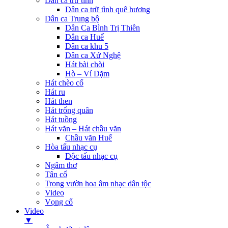
Dân ca trữ tình
Dân ca trữ tình quê hương
Dân ca Trung bộ
Dân Ca Bình Trị Thiên
Dân ca Huế
Dân ca khu 5
Dân ca Xứ Nghệ
Hát bài chòi
Hò – Ví Dặm
Hát chèo cổ
Hát ru
Hát then
Hát trống quân
Hát tuồng
Hát văn – Hát chầu văn
Chầu văn Huế
Hòa tấu nhạc cụ
Độc tấu nhạc cụ
Ngâm thơ
Tân cổ
Trong vườn hoa âm nhạc dân tộc
Video
Vọng cổ
Video
▼