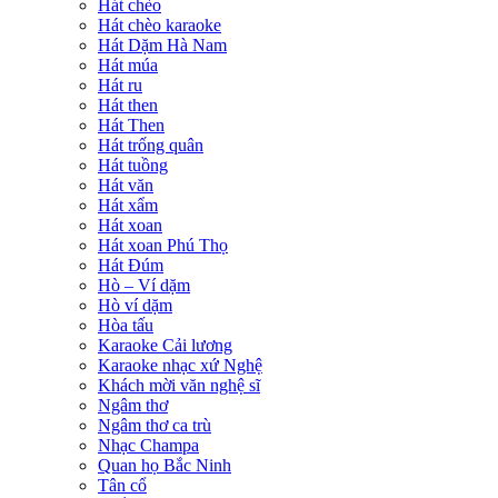
Hát chèo
Hát chèo karaoke
Hát Dặm Hà Nam
Hát múa
Hát ru
Hát then
Hát Then
Hát trống quân
Hát tuồng
Hát văn
Hát xẩm
Hát xoan
Hát xoan Phú Thọ
Hát Đúm
Hò – Ví dặm
Hò ví dặm
Hòa tấu
Karaoke Cải lương
Karaoke nhạc xứ Nghệ
Khách mời văn nghệ sĩ
Ngâm thơ
Ngâm thơ ca trù
Nhạc Champa
Quan họ Bắc Ninh
Tân cổ