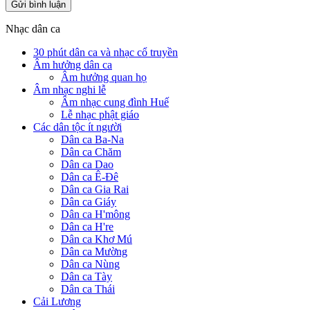
Nhạc dân ca
30 phút dân ca và nhạc cổ truyền
Âm hưởng dân ca
Âm hưởng quan họ
Âm nhạc nghi lễ
Âm nhạc cung đình Huế
Lễ nhạc phật giáo
Các dân tộc ít người
Dân ca Ba-Na
Dân ca Chăm
Dân ca Dao
Dân ca Ê-Đê
Dân ca Gia Rai
Dân ca Giáy
Dân ca H'mông
Dân ca H're
Dân ca Khơ Mú
Dân ca Mường
Dân ca Nùng
Dân ca Tày
Dân ca Thái
Cải Lương