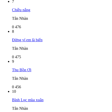
7
Chiều nắng
Tân Nhàn
0
476
8
Đừng ví em là biển
Tân Nhàn
0
475
9
Thu Bồn Ơi
Tân Nhàn
0
456
10
Bình Lục mùa xuân
Tân Nhàn