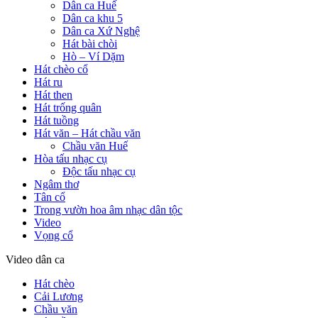
Dân ca Huế
Dân ca khu 5
Dân ca Xứ Nghệ
Hát bài chòi
Hò – Ví Dặm
Hát chèo cổ
Hát ru
Hát then
Hát trống quân
Hát tuồng
Hát văn – Hát chầu văn
Chầu văn Huế
Hòa tấu nhạc cụ
Độc tấu nhạc cụ
Ngâm thơ
Tân cổ
Trong vườn hoa âm nhạc dân tộc
Video
Vọng cổ
Video dân ca
Hát chèo
Cải Lương
Chầu văn