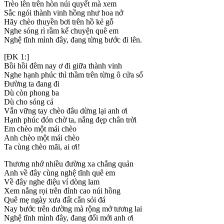
Trèo lên trên hòn núi quyết mà xem
Sắc ngói thành vinh hồng như hoa nở
Hãy chèo thuyền bơi trên hồ kẻ gỗ
Nghe sóng rì rầm kể chuyện quê em
Nghệ tĩnh mình đây, đang từng bước đi lên.
[ĐK 1:]
Bồi hồi đêm nay ơ đi giữa thành vinh
Nghe hạnh phúc thì thầm trên từng ô cửa sổ
Đường ta đang đi
Dù còn phong ba
Dù cho sóng cả
Vẫn vững tay chèo đâu dừng lại anh ơi
Hạnh phúc đón chờ ta, nắng đẹp chân trời
Em chèo một mái chèo
Anh chèo một mái chèo
Ta cùng chèo mãi, ai ơi!
Thương nhớ nhiều đường xa chẳng quản
Anh về đây cùng nghệ tĩnh quê em
Về đây nghe điệu ví dòng lam
Xem nắng rọi trên đỉnh cao núi hồng
Quê mẹ ngày xưa đất cằn sỏi đá
Nay bước trên dường mà rộng mở tương lai
Nghệ tĩnh mình đây, đang đổi mới anh ơi