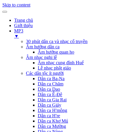
Skip to content
Trang chủ
Giới thiệu
MP3
▼
30 phút dân ca và nhạc cổ truyền
Âm hưởng dân ca
Âm hưởng quan họ
Âm nhạc nghi lễ
Âm nhạc cung đình Huế
Lễ nhạc phật giáo
Các dân tộc ít người
Dân ca Ba-Na
Dân ca Chăm
Dân ca Dao
Dân ca Ê-Đê
Dân ca Gia Rai
Dân ca Giáy
Dân ca H'mông
Dân ca H're
Dân ca Khơ Mú
Dân ca Mường
Dân ca Nùng