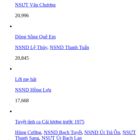
NSƯT Văn Chương
20,996
Dòng Sông Quê Em
NSND Lệ Thủy
,
NSND Thanh Tuấn
20,845
Lời mẹ hát
NSND Hồng Lựu
17,668
Tuyệt tình ca Cải lương trước 1975
Hùng Cường
,
NSND Bạch Tuyết
,
NSND Út Trà Ôn
,
NSƯT
Thanh Sang
,
NSƯT Út Bạch Lan