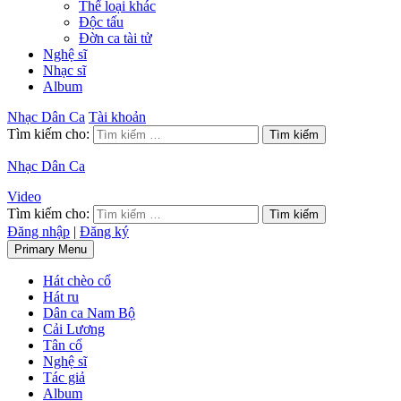
Thể loại khác
Độc tấu
Đờn ca tài tử
Nghệ sĩ
Nhạc sĩ
Album
Nhạc Dân Ca
Tài khoản
Tìm kiếm cho:
Nhạc Dân Ca
Video
Tìm kiếm cho:
Đăng nhập
|
Đăng ký
Primary Menu
Hát chèo cổ
Hát ru
Dân ca Nam Bộ
Cải Lương
Tân cổ
Nghệ sĩ
Tác giả
Album