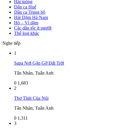
Hát tuồng
Dân ca Huế
Dân ca Trung bộ
Hát Dặm Hà Nam
Hò – Ví dặm
Các dân tộc ít người
Thể loại khác
Nghe tiếp
1
Sapa Nơi Gặp Gỡ Đất Trời
Tân Nhàn, Tuấn Anh
0
1,683
2
Thơ Tình Của Núi
Tân Nhàn, Tuấn Anh
0
1,311
3