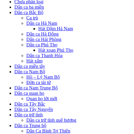
Chưa phân loại
Dân ca ba miền
Dân ca Bắc Bộ
Ca trù
Dân ca Hà Nam
Hát Dậm Hà Nam
Dân ca Hà Đông
Dân ca Hải Phòng
Dân ca Phú Thọ
Hát xoan Phú Thọ
Dân ca Thanh Hóa
Hát xẩm
Dân ca miền tây
Dân ca Nam Bộ
Hò – Lý Nam Bộ
Đờn ca tài tử
Dân ca Nam Trung Bộ
Dân ca quan họ
Quan họ lời mới
Dân ca Tây Bắc
Dân ca Tây Nguyên
Dân ca trữ tình
Dân ca trữ tình quê hương
Dân ca Trung bộ
Dân Ca Bình Trị Thiên