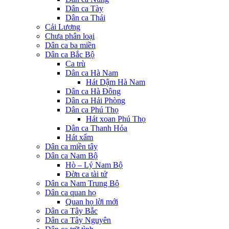
Dân ca Tày
Dân ca Thái
Cải Lương
Chưa phân loại
Dân ca ba miền
Dân ca Bắc Bộ
Ca trù
Dân ca Hà Nam
Hát Dậm Hà Nam
Dân ca Hà Đông
Dân ca Hải Phòng
Dân ca Phú Thọ
Hát xoan Phú Thọ
Dân ca Thanh Hóa
Hát xẩm
Dân ca miền tây
Dân ca Nam Bộ
Hò – Lý Nam Bộ
Đờn ca tài tử
Dân ca Nam Trung Bộ
Dân ca quan họ
Quan họ lời mới
Dân ca Tây Bắc
Dân ca Tây Nguyên