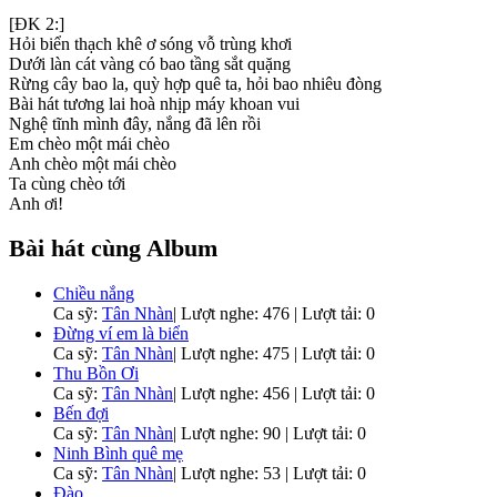
[ĐK 2:]
Hỏi biển thạch khê ơ sóng vỗ trùng khơi
Dưới làn cát vàng có bao tầng sắt quặng
Rừng cây bao la, quỳ hợp quê ta, hỏi bao nhiêu đòng
Bài hát tương lai hoà nhịp máy khoan vui
Nghệ tĩnh mình đây, nắng đã lên rồi
Em chèo một mái chèo
Anh chèo một mái chèo
Ta cùng chèo tới
Anh ơi!
Bài hát cùng Album
Chiều nắng
Ca sỹ:
Tân Nhàn
|
Lượt nghe: 476 | Lượt tải: 0
Đừng ví em là biển
Ca sỹ:
Tân Nhàn
|
Lượt nghe: 475 | Lượt tải: 0
Thu Bồn Ơi
Ca sỹ:
Tân Nhàn
|
Lượt nghe: 456 | Lượt tải: 0
Bến đợi
Ca sỹ:
Tân Nhàn
|
Lượt nghe: 90 | Lượt tải: 0
Ninh Bình quê mẹ
Ca sỹ:
Tân Nhàn
|
Lượt nghe: 53 | Lượt tải: 0
Đào