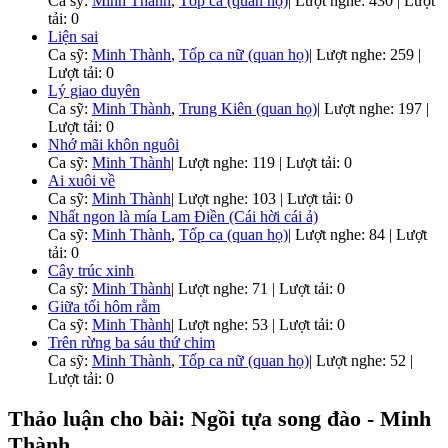
Ca sỹ:
Minh Thành
,
Tốp ca (quan họ)
|
Lượt nghe: 430 | Lượt
tải: 0
Liện sai
Ca sỹ:
Minh Thành
,
Tốp ca nữ (quan họ)
|
Lượt nghe: 259 |
Lượt tải: 0
Lý giao duyên
Ca sỹ:
Minh Thành
,
Trung Kiên (quan họ)
|
Lượt nghe: 197 |
Lượt tải: 0
Nhớ mãi khôn nguôi
Ca sỹ:
Minh Thành
|
Lượt nghe: 119 | Lượt tải: 0
Ai xuôi về
Ca sỹ:
Minh Thành
|
Lượt nghe: 103 | Lượt tải: 0
Nhất ngon là mía Lam Điền (Cái hời cái ả)
Ca sỹ:
Minh Thành
,
Tốp ca (quan họ)
|
Lượt nghe: 84 | Lượt
tải: 0
Cây trúc xinh
Ca sỹ:
Minh Thành
|
Lượt nghe: 71 | Lượt tải: 0
Giữa tối hôm rằm
Ca sỹ:
Minh Thành
|
Lượt nghe: 53 | Lượt tải: 0
Trên rừng ba sáu thứ chim
Ca sỹ:
Minh Thành
,
Tốp ca nữ (quan họ)
|
Lượt nghe: 52 |
Lượt tải: 0
Thảo luận cho bài: Ngồi tựa song đào - Minh
Thành