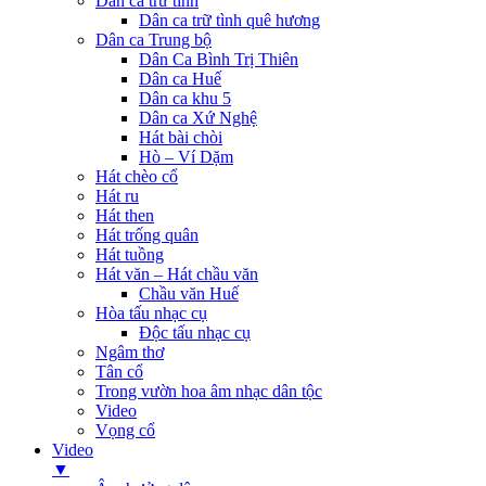
Dân ca trữ tình
Dân ca trữ tình quê hương
Dân ca Trung bộ
Dân Ca Bình Trị Thiên
Dân ca Huế
Dân ca khu 5
Dân ca Xứ Nghệ
Hát bài chòi
Hò – Ví Dặm
Hát chèo cổ
Hát ru
Hát then
Hát trống quân
Hát tuồng
Hát văn – Hát chầu văn
Chầu văn Huế
Hòa tấu nhạc cụ
Độc tấu nhạc cụ
Ngâm thơ
Tân cổ
Trong vườn hoa âm nhạc dân tộc
Video
Vọng cổ
Video
▼