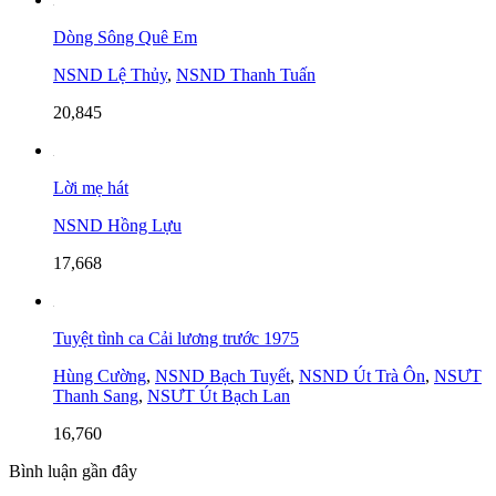
Dòng Sông Quê Em
NSND Lệ Thủy
,
NSND Thanh Tuấn
20,845
Lời mẹ hát
NSND Hồng Lựu
17,668
Tuyệt tình ca Cải lương trước 1975
Hùng Cường
,
NSND Bạch Tuyết
,
NSND Út Trà Ôn
,
NSƯT
Thanh Sang
,
NSƯT Út Bạch Lan
16,760
Bình luận gần đây