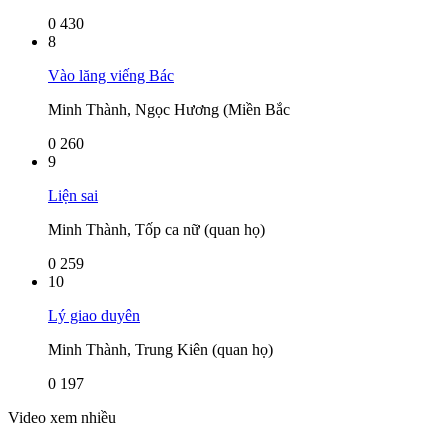
0
430
8
Vào lăng viếng Bác
Minh Thành, Ngọc Hương (Miền Bắc
0
260
9
Liện sai
Minh Thành, Tốp ca nữ (quan họ)
0
259
10
Lý giao duyên
Minh Thành, Trung Kiên (quan họ)
0
197
Video xem nhiều