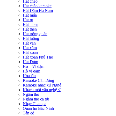
Hát chèo
Hát chèo karaoke
Hát Dặm Hà Nam
Hát múa
Hát ru
Hát Then
Hát then
Hát trống quân
Hát tuồng
Hát văn
Hát xẩm
Hát xoan
Hát xoan Phú Thọ
Hát Đúm
Hò – Ví dặm
Hò ví dặm
Hòa tấu
Karaoke Cải lương
Karaoke nhạc xứ Nghệ
Khách mời văn nghệ sĩ
Ngâm thơ
Ngâm thơ ca trù
Nhạc Champa
Quan họ Bắc Ninh
Tân cổ