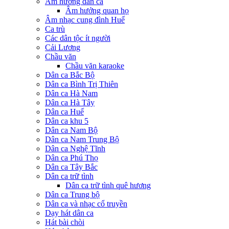
Âm hưởng dân ca
Âm hưởng quan họ
Âm nhạc cung đình Huế
Ca trù
Các dân tộc ít người
Cải Lương
Chầu văn
Chầu văn karaoke
Dân ca Bắc Bộ
Dân ca Bình Trị Thiên
Dân ca Hà Nam
Dân ca Hà Tây
Dân ca Huế
Dân ca khu 5
Dân ca Nam Bộ
Dân ca Nam Trung Bộ
Dân ca Nghệ Tĩnh
Dân ca Phú Thọ
Dân ca Tây Bắc
Dân ca trữ tình
Dân ca trữ tình quê hương
Dân ca Trung bộ
Dân ca và nhạc cổ truyền
Dạy hát dân ca
Hát bài chòi