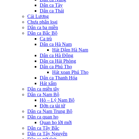
Dân ca Tày
Dân ca Thái
Cải Lương
Chưa phân loại
Dân ca ba miền
Dân ca Bắc Bộ
Ca trù
Dân ca Hà Nam
Hát Dậm Hà Nam
Dân ca Hà Đông
Dân ca Hải Phòng
Dân ca Phú Thọ
Hát xoan Phú Thọ
Dân ca Thanh Hóa
Hát xẩm
Dân ca miền tây
Dân ca Nam Bộ
Hò – Lý Nam Bộ
Đờn ca tài tử
Dân ca Nam Trung Bộ
Dân ca quan họ
Quan họ lời mới
Dân ca Tây Bắc
Dân ca Tây Nguyên