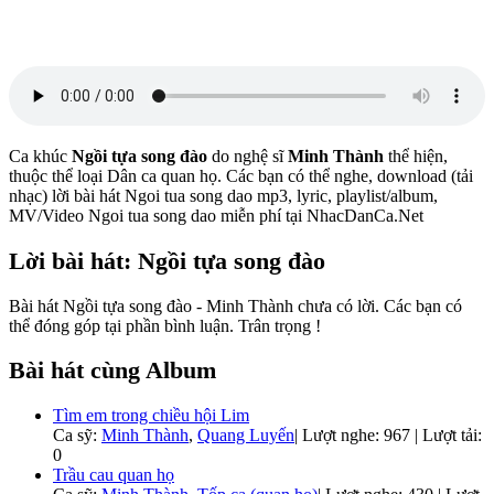
Ca khúc
Ngồi tựa song đào
do nghệ sĩ
Minh Thành
thể hiện,
thuộc thể loại Dân ca quan họ. Các bạn có thể nghe, download (tải
nhạc) lời bài hát Ngoi tua song dao mp3, lyric, playlist/album,
MV/Video Ngoi tua song dao miễn phí tại NhacDanCa.Net
Lời bài hát: Ngồi tựa song đào
Bài hát Ngồi tựa song đào - Minh Thành chưa có lời. Các bạn có
thể đóng góp tại phần bình luận. Trân trọng !
Bài hát cùng Album
Tìm em trong chiều hội Lim
Ca sỹ:
Minh Thành
,
Quang Luyến
|
Lượt nghe: 967 | Lượt tải:
0
Trầu cau quan họ