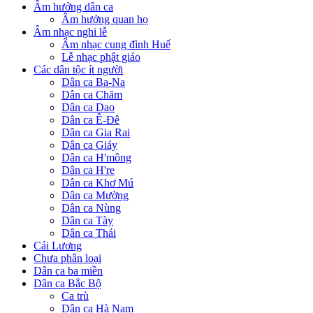
Âm hưởng dân ca
Âm hưởng quan họ
Âm nhạc nghi lễ
Âm nhạc cung đình Huế
Lễ nhạc phật giáo
Các dân tộc ít người
Dân ca Ba-Na
Dân ca Chăm
Dân ca Dao
Dân ca Ê-Đê
Dân ca Gia Rai
Dân ca Giáy
Dân ca H'mông
Dân ca H're
Dân ca Khơ Mú
Dân ca Mường
Dân ca Nùng
Dân ca Tày
Dân ca Thái
Cải Lương
Chưa phân loại
Dân ca ba miền
Dân ca Bắc Bộ
Ca trù
Dân ca Hà Nam