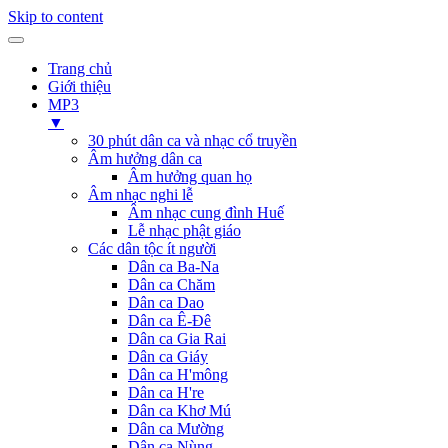
Skip to content
Trang chủ
Giới thiệu
MP3
▼
30 phút dân ca và nhạc cổ truyền
Âm hưởng dân ca
Âm hưởng quan họ
Âm nhạc nghi lễ
Âm nhạc cung đình Huế
Lễ nhạc phật giáo
Các dân tộc ít người
Dân ca Ba-Na
Dân ca Chăm
Dân ca Dao
Dân ca Ê-Đê
Dân ca Gia Rai
Dân ca Giáy
Dân ca H'mông
Dân ca H're
Dân ca Khơ Mú
Dân ca Mường
Dân ca Nùng