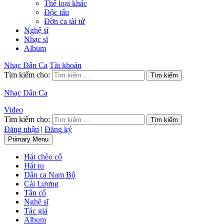
Thể loại khác
Độc tấu
Đờn ca tài tử
Nghệ sĩ
Nhạc sĩ
Album
Nhạc Dân Ca
Tài khoản
Tìm kiếm cho:
Nhạc Dân Ca
Video
Tìm kiếm cho:
Đăng nhập
|
Đăng ký
Primary Menu
Hát chèo cổ
Hát ru
Dân ca Nam Bộ
Cải Lương
Tân cổ
Nghệ sĩ
Tác giả
Album