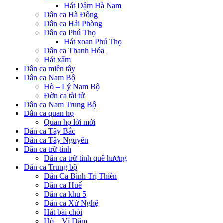
Hát Dậm Hà Nam
Dân ca Hà Đông
Dân ca Hải Phòng
Dân ca Phú Thọ
Hát xoan Phú Thọ
Dân ca Thanh Hóa
Hát xẩm
Dân ca miền tây
Dân ca Nam Bộ
Hò – Lý Nam Bộ
Đờn ca tài tử
Dân ca Nam Trung Bộ
Dân ca quan họ
Quan họ lời mới
Dân ca Tây Bắc
Dân ca Tây Nguyên
Dân ca trữ tình
Dân ca trữ tình quê hương
Dân ca Trung bộ
Dân Ca Bình Trị Thiên
Dân ca Huế
Dân ca khu 5
Dân ca Xứ Nghệ
Hát bài chòi
Hò – Ví Dặm