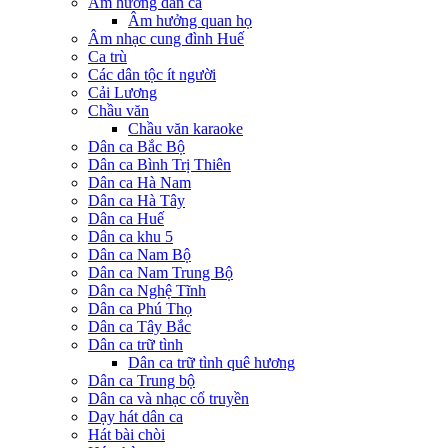
Âm hưởng dân ca
Âm hưởng quan họ
Âm nhạc cung đình Huế
Ca trù
Các dân tộc ít người
Cải Lương
Chầu văn
Chầu văn karaoke
Dân ca Bắc Bộ
Dân ca Bình Trị Thiên
Dân ca Hà Nam
Dân ca Hà Tây
Dân ca Huế
Dân ca khu 5
Dân ca Nam Bộ
Dân ca Nam Trung Bộ
Dân ca Nghệ Tĩnh
Dân ca Phú Thọ
Dân ca Tây Bắc
Dân ca trữ tình
Dân ca trữ tình quê hương
Dân ca Trung bộ
Dân ca và nhạc cổ truyền
Dạy hát dân ca
Hát bài chòi