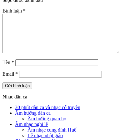
buộc được đánh dấu
*
Bình luận
*
Tên
*
Email
*
Nhạc dân ca
30 phút dân ca và nhạc cổ truyền
Âm hưởng dân ca
Âm hưởng quan họ
Âm nhạc nghi lễ
Âm nhạc cung đình Huế
Lễ nhạc phật giáo