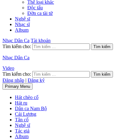
Thể loại khác
Độc tấu
Đờn ca tài tử
Nghệ sĩ
Nhạc sĩ
Album
Nhạc Dân Ca
Tài khoản
Tìm kiếm cho:
Nhạc Dân Ca
Video
Tìm kiếm cho:
Đăng nhập
|
Đăng ký
Primary Menu
Hát chèo cổ
Hát ru
Dân ca Nam Bộ
Cải Lương
Tân cổ
Nghệ sĩ
Tác giả
Album