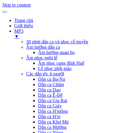
Skip to content
Trang chủ
Giới thiệu
MP3
▼
30 phút dân ca và nhạc cổ truyền
Âm hưởng dân ca
Âm hưởng quan họ
Âm nhạc nghi lễ
Âm nhạc cung đình Huế
Lễ nhạc phật giáo
Các dân tộc ít người
Dân ca Ba-Na
Dân ca Chăm
Dân ca Dao
Dân ca Ê-Đê
Dân ca Gia Rai
Dân ca Giáy
Dân ca H'mông
Dân ca H're
Dân ca Khơ Mú
Dân ca Mường
Dân ca Nùng