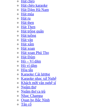
Hát chèo
Hát chèo karaoke
Hát Dặm Hà Nam
Hát múa
Hát ru
Hát then
Hát Then
Hát trống quân
Hát tuồng
Hát văn
Hát xẩm
Hát xoan
Hát xoan Phú Thọ
Hát Đúm
Hò – Ví dặm
Hò ví dặm
Hòa tấu
Karaoke Cải lương
Karaoke nhạc xứ Nghệ
Khách mời văn nghệ sĩ
Ngâm thơ
Ngâm thơ ca trù
Nhạc Champa
Quan họ Bắc Ninh
Tân cổ