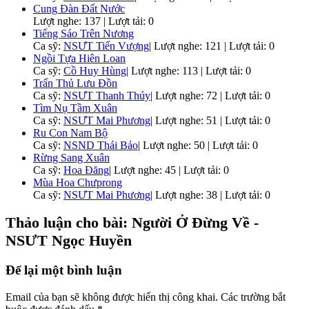
Cung Đàn Đất Nước
Lượt nghe: 137 | Lượt tải: 0
Tiếng Sáo Trên Nương
Ca sỹ:
NSƯT Tiến Vượng
|
Lượt nghe: 121 | Lượt tải: 0
Ngồi Tựa Hiên Loan
Ca sỹ:
Cồ Huy Hùng
|
Lượt nghe: 113 | Lượt tải: 0
Trấn Thủ Lưu Đồn
Ca sỹ:
NSƯT Thanh Thúy
|
Lượt nghe: 72 | Lượt tải: 0
Tìm Nụ Tầm Xuân
Ca sỹ:
NSƯT Mai Phương
|
Lượt nghe: 51 | Lượt tải: 0
Ru Con Nam Bộ
Ca sỹ:
NSND Thái Bảo
|
Lượt nghe: 50 | Lượt tải: 0
Rừng Sang Xuân
Ca sỹ:
Hoa Đăng
|
Lượt nghe: 45 | Lượt tải: 0
Mùa Hoa Chưprong
Ca sỹ:
NSƯT Mai Phương
|
Lượt nghe: 38 | Lượt tải: 0
Thảo luận cho bài: Người Ở Đừng Về -
NSƯT Ngọc Huyền
Để lại một bình luận
Email của bạn sẽ không được hiển thị công khai.
Các trường bắt