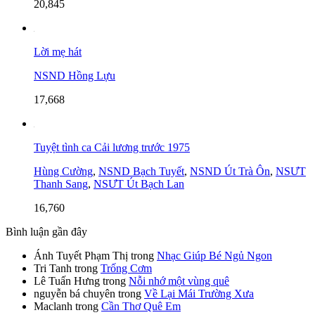
20,845
Lời mẹ hát
NSND Hồng Lựu
17,668
Tuyệt tình ca Cải lương trước 1975
Hùng Cường
,
NSND Bạch Tuyết
,
NSND Út Trà Ôn
,
NSƯT
Thanh Sang
,
NSƯT Út Bạch Lan
16,760
Bình luận gần đây
Ánh Tuyết Phạm Thị
trong
Nhạc Giúp Bé Ngủ Ngon
Tri Tanh
trong
Trống Cơm
Lê Tuấn Hưng
trong
Nỗi nhớ một vùng quê
nguyễn bá chuyên
trong
Về Lại Mái Trường Xưa
Maclanh
trong
Cần Thơ Quê Em