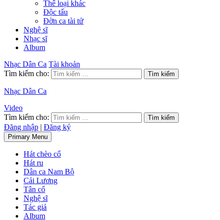
Thể loại khác
Độc tấu
Đờn ca tài tử
Nghệ sĩ
Nhạc sĩ
Album
Nhạc Dân Ca
Tài khoản
Tìm kiếm cho:
Nhạc Dân Ca
Video
Tìm kiếm cho:
Đăng nhập
|
Đăng ký
Primary Menu
Hát chèo cổ
Hát ru
Dân ca Nam Bộ
Cải Lương
Tân cổ
Nghệ sĩ
Tác giả
Album