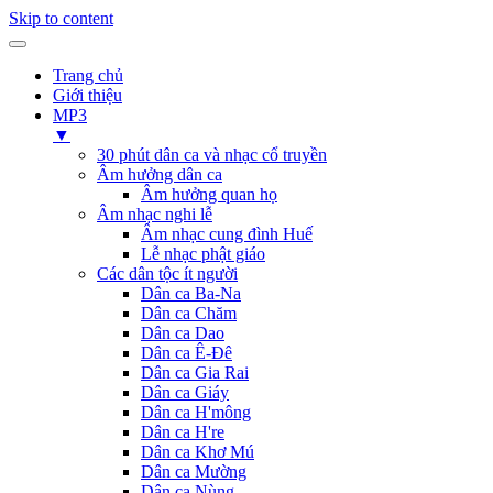
Skip to content
Trang chủ
Giới thiệu
MP3
▼
30 phút dân ca và nhạc cổ truyền
Âm hưởng dân ca
Âm hưởng quan họ
Âm nhạc nghi lễ
Âm nhạc cung đình Huế
Lễ nhạc phật giáo
Các dân tộc ít người
Dân ca Ba-Na
Dân ca Chăm
Dân ca Dao
Dân ca Ê-Đê
Dân ca Gia Rai
Dân ca Giáy
Dân ca H'mông
Dân ca H're
Dân ca Khơ Mú
Dân ca Mường
Dân ca Nùng