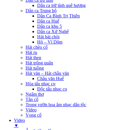
Dân ca trữ tình
Dân ca trữ tình quê hương
Dân ca Trung bộ
Dân Ca Bình Trị Thiên
Dân ca Huế
Dân ca khu 5
Dân ca Xứ Nghệ
Hát bài chòi
Hò – Ví Dặm
Hát chèo cổ
Hát ru
Hát then
Hát trống quân
Hát tuồng
Hát văn – Hát chầu văn
Chầu văn Huế
Hòa tấu nhạc cụ
Độc tấu nhạc cụ
Ngâm thơ
Tân cổ
Trong vườn hoa âm nhạc dân tộc
Video
Vọng cổ
Video
▼