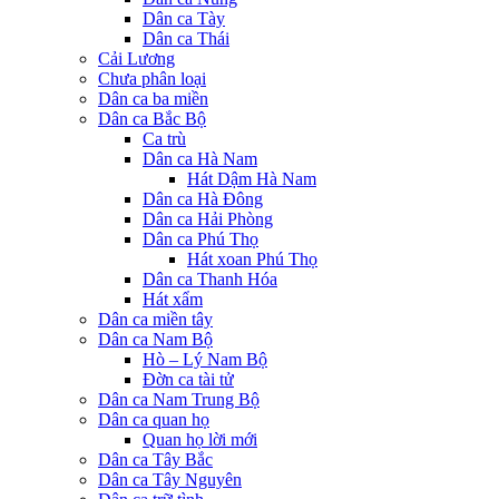
Dân ca Tày
Dân ca Thái
Cải Lương
Chưa phân loại
Dân ca ba miền
Dân ca Bắc Bộ
Ca trù
Dân ca Hà Nam
Hát Dậm Hà Nam
Dân ca Hà Đông
Dân ca Hải Phòng
Dân ca Phú Thọ
Hát xoan Phú Thọ
Dân ca Thanh Hóa
Hát xẩm
Dân ca miền tây
Dân ca Nam Bộ
Hò – Lý Nam Bộ
Đờn ca tài tử
Dân ca Nam Trung Bộ
Dân ca quan họ
Quan họ lời mới
Dân ca Tây Bắc
Dân ca Tây Nguyên