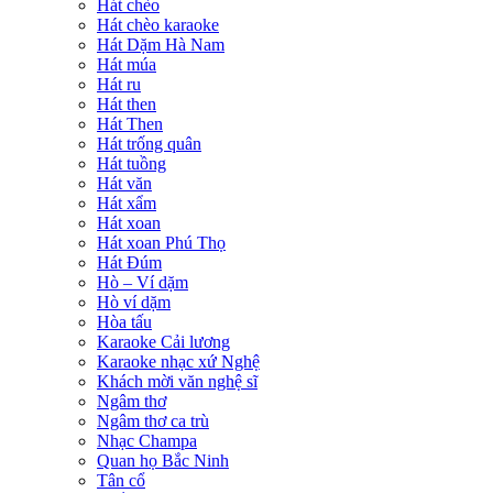
Hát chèo
Hát chèo karaoke
Hát Dặm Hà Nam
Hát múa
Hát ru
Hát then
Hát Then
Hát trống quân
Hát tuồng
Hát văn
Hát xẩm
Hát xoan
Hát xoan Phú Thọ
Hát Đúm
Hò – Ví dặm
Hò ví dặm
Hòa tấu
Karaoke Cải lương
Karaoke nhạc xứ Nghệ
Khách mời văn nghệ sĩ
Ngâm thơ
Ngâm thơ ca trù
Nhạc Champa
Quan họ Bắc Ninh
Tân cổ