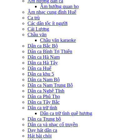
Âm hưởng dân ca
Âm hưởng quan họ
Âm nhạc cung đình Huế
Ca trù
Các dân tộc ít người
Cải Lương
Chầu văn
Chầu văn karaoke
Dân ca Bắc Bộ
Dân ca Bình Trị Thiên
Dân ca Hà Nam
Dân ca Hà Tây
Dân ca Huế
Dân ca khu 5
Dân ca Nam Bộ
Dân ca Nam Trung Bộ
Dân ca Nghệ Tĩnh
Dân ca Phú Thọ
Dân ca Tây Bắc
Dân ca trữ tình
Dân ca trữ tình quê hương
Dân ca Trung bộ
Dân ca và nhạc cổ truyền
Dạy hát dân ca
Hát bài chòi