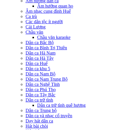
Âm hưởng dân ca
Âm hưởng quan họ
Âm nhạc cung đình Huế
Ca trù
Các dân tộc ít người
Cải Lương
Chầu văn
Chầu văn karaoke
Dân ca Bắc Bộ
Dân ca Bình Trị Thiên
Dân ca Hà Nam
Dân ca Hà Tây
Dân ca Huế
Dân ca khu 5
Dân ca Nam Bộ
Dân ca Nam Trung Bộ
Dân ca Nghệ Tĩnh
Dân ca Phú Thọ
Dân ca Tây Bắc
Dân ca trữ tình
Dân ca trữ tình quê hương
Dân ca Trung bộ
Dân ca và nhạc cổ truyền
Dạy hát dân ca
Hát bài chòi