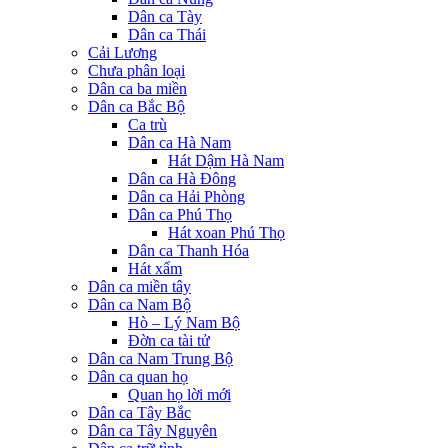
Dân ca Tày
Dân ca Thái
Cải Lương
Chưa phân loại
Dân ca ba miền
Dân ca Bắc Bộ
Ca trù
Dân ca Hà Nam
Hát Dậm Hà Nam
Dân ca Hà Đông
Dân ca Hải Phòng
Dân ca Phú Thọ
Hát xoan Phú Thọ
Dân ca Thanh Hóa
Hát xẩm
Dân ca miền tây
Dân ca Nam Bộ
Hò – Lý Nam Bộ
Đờn ca tài tử
Dân ca Nam Trung Bộ
Dân ca quan họ
Quan họ lời mới
Dân ca Tây Bắc
Dân ca Tây Nguyên