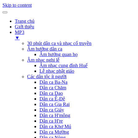
Skip to content
Trang chủ
Giới thiệu
MP3
▼
30 phút dân ca và nhạc cổ truyền
Âm hưởng dân ca
Âm hưởng quan họ
Âm nhạc nghi lễ
Âm nhạc cung đình Huế
Lễ nhạc phật giáo
Các dân tộc ít người
Dân ca Ba-Na
Dân ca Chăm
Dân ca Dao
Dân ca Ê-Đê
Dân ca Gia Rai
Dân ca Giáy
Dân ca H'mông
Dân ca H're
Dân ca Khơ Mú
Dân ca Mường
Dân ca Nùng