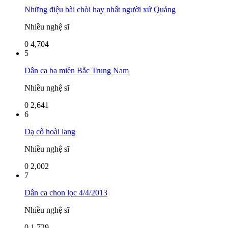
Những điệu bài chòi hay nhất người xứ Quảng
Nhiều nghệ sĩ
0
4,704
5
Dân ca ba miền Bắc Trung Nam
Nhiều nghệ sĩ
0
2,641
6
Dạ cổ hoài lang
Nhiều nghệ sĩ
0
2,002
7
Dân ca chọn lọc 4/4/2013
Nhiều nghệ sĩ
0
1,729