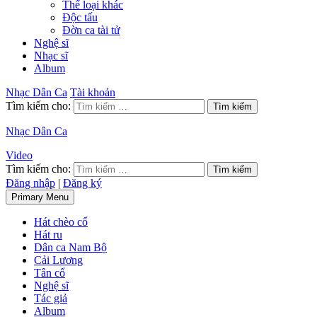
Thể loại khác
Độc tấu
Đờn ca tài tử
Nghệ sĩ
Nhạc sĩ
Album
Nhạc Dân Ca
Tài khoản
Tìm kiếm cho:
Nhạc Dân Ca
Video
Tìm kiếm cho:
Đăng nhập
|
Đăng ký
Primary Menu
Hát chèo cổ
Hát ru
Dân ca Nam Bộ
Cải Lương
Tân cổ
Nghệ sĩ
Tác giả
Album