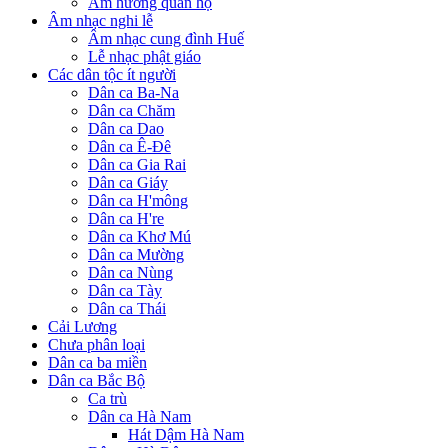
Âm hưởng quan họ
Âm nhạc nghi lễ
Âm nhạc cung đình Huế
Lễ nhạc phật giáo
Các dân tộc ít người
Dân ca Ba-Na
Dân ca Chăm
Dân ca Dao
Dân ca Ê-Đê
Dân ca Gia Rai
Dân ca Giáy
Dân ca H'mông
Dân ca H're
Dân ca Khơ Mú
Dân ca Mường
Dân ca Nùng
Dân ca Tày
Dân ca Thái
Cải Lương
Chưa phân loại
Dân ca ba miền
Dân ca Bắc Bộ
Ca trù
Dân ca Hà Nam
Hát Dậm Hà Nam