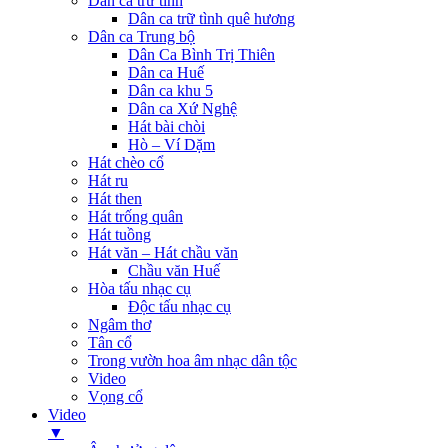
Dân ca trữ tình
Dân ca trữ tình quê hương
Dân ca Trung bộ
Dân Ca Bình Trị Thiên
Dân ca Huế
Dân ca khu 5
Dân ca Xứ Nghệ
Hát bài chòi
Hò – Ví Dặm
Hát chèo cổ
Hát ru
Hát then
Hát trống quân
Hát tuồng
Hát văn – Hát chầu văn
Chầu văn Huế
Hòa tấu nhạc cụ
Độc tấu nhạc cụ
Ngâm thơ
Tân cổ
Trong vườn hoa âm nhạc dân tộc
Video
Vọng cổ
Video
▼