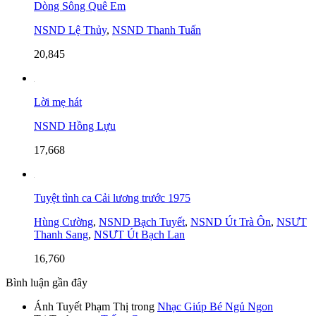
Dòng Sông Quê Em
NSND Lệ Thủy
,
NSND Thanh Tuấn
20,845
Lời mẹ hát
NSND Hồng Lựu
17,668
Tuyệt tình ca Cải lương trước 1975
Hùng Cường
,
NSND Bạch Tuyết
,
NSND Út Trà Ôn
,
NSƯT
Thanh Sang
,
NSƯT Út Bạch Lan
16,760
Bình luận gần đây
Ánh Tuyết Phạm Thị
trong
Nhạc Giúp Bé Ngủ Ngon