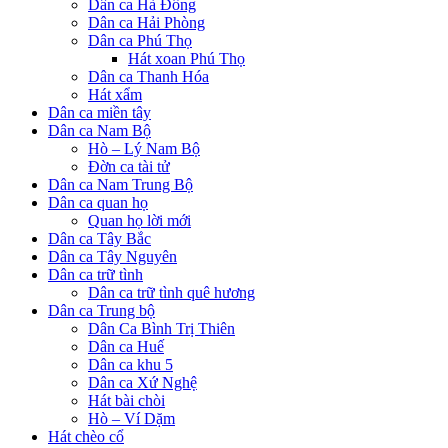
Dân ca Hà Đông
Dân ca Hải Phòng
Dân ca Phú Thọ
Hát xoan Phú Thọ
Dân ca Thanh Hóa
Hát xẩm
Dân ca miền tây
Dân ca Nam Bộ
Hò – Lý Nam Bộ
Đờn ca tài tử
Dân ca Nam Trung Bộ
Dân ca quan họ
Quan họ lời mới
Dân ca Tây Bắc
Dân ca Tây Nguyên
Dân ca trữ tình
Dân ca trữ tình quê hương
Dân ca Trung bộ
Dân Ca Bình Trị Thiên
Dân ca Huế
Dân ca khu 5
Dân ca Xứ Nghệ
Hát bài chòi
Hò – Ví Dặm
Hát chèo cổ