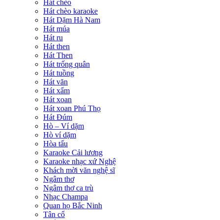
Hát chèo
Hát chèo karaoke
Hát Dặm Hà Nam
Hát múa
Hát ru
Hát then
Hát Then
Hát trống quân
Hát tuồng
Hát văn
Hát xẩm
Hát xoan
Hát xoan Phú Thọ
Hát Đúm
Hò – Ví dặm
Hò ví dặm
Hòa tấu
Karaoke Cải lương
Karaoke nhạc xứ Nghệ
Khách mời văn nghệ sĩ
Ngâm thơ
Ngâm thơ ca trù
Nhạc Champa
Quan họ Bắc Ninh
Tân cổ